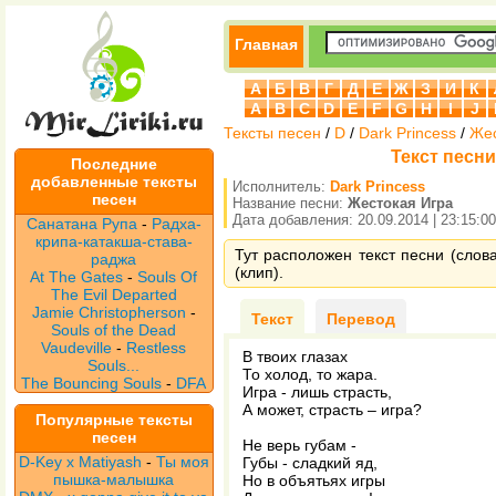
Главная
А
Б
В
Г
Д
Е
Ж
З
И
К
A
B
C
D
E
F
G
H
I
J
Тексты песен
/
D
/
Dark Princess
/
Жес
Текст песни
Последние
добавленные тексты
Исполнитель:
Dark Princess
песен
Название песни:
Жестокая Игра
Дата добавления: 20.09.2014 | 23:15:00
Санатана Рупа
-
Радха-
крипа-катакша-става-
Тут расположен текст песни (слова
раджа
(клип).
At The Gates
-
Souls Of
The Evil Departed
Jamie Christopherson
-
Текст
Перевод
Souls of the Dead
Vaudeville
-
Restless
В твоих глазах
Souls...
То холод, то жара.
The Bouncing Souls
-
DFA
Игра - лишь страсть,
А может, страсть – игра?
Популярные тексты
песен
Не верь губам -
D-Key x Matiyash
-
Ты моя
Губы - сладкий яд,
пышка-малышка
Но в объятьях игры