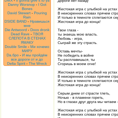
DMX
-
x gonna give it to ya
Дороги нет назад!
Danny Worsnop
-
I Got
Bones
Жестокая игра с улыбкой на устах
David Stewart
-
Pouring
В неискренних словах прячем стр
Rain
И только в темноте сплетаются с
DSIDE BAND
-
Нравишься
Жестокая игра до конца!
мне
Die Antwoord
-
Doos dronk
Твои глаза -
Dead Rave
-
ТВОЯ
ты знаешь мою власть.
СЛЕПОТА В СТЕНАХ
Любовь - игра,
ЯМАКУ
Сыграй же эту страсть.
Double Smile
-
Ми хочемо
МИРУ
Оставь мечты-
Da.бро
-
И мы пройдём
Не победить в войне
все дороги от и до
Ты расплавишься, ты
Delta Spirit
-
The Wreck
Сгоришь в моем огне!
Жестокая игра с улыбкой на устах
В неискренних словах прячем стр
И только в темноте сплетаются с
Жестокая игра до конца!
Серым днем от страсти тлеть,
Ночью - в пламени гореть,
Но в глазах друг друга мы читаем 
Жестокая игра с улыбкой на устах
В неискренних словах прячем стр