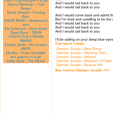
DMX
-
x gonna give it to ya
And I would sail back to you
Danny Worsnop
-
I Got
And I would sail back to you
Bones
David Stewart
-
Pouring
And I would come back and admit that
Rain
But I'm tired and unwilling to be t
DSIDE BAND
-
Нравишься
And I would sail back to you
мне
And I would sail back to you
Die Antwoord
-
Doos dronk
And I would sail back to you
Dead Rave
-
ТВОЯ
СЛЕПОТА В СТЕНАХ
I'll be sailing on your deep blue eyes
ЯМАКУ
Смотрите также:
Double Smile
-
Ми хочемо
МИРУ
Damien Jurado
-
Best Dress
Da.бро
-
И мы пройдём
Damien Jurado
-
Working Titles
все дороги от и до
Damien Jurado
-
Abilene
Delta Spirit
-
The Wreck
Damien Jurado
-
Museum of Flight
Damien Jurado
-
Beacon Hill
Все тексты Damien Jurado >>>