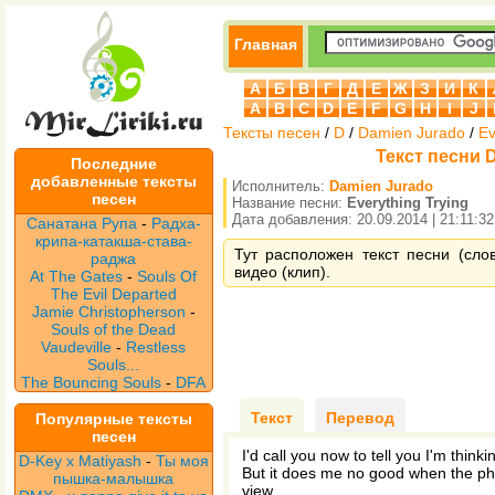
Главная
А
Б
В
Г
Д
Е
Ж
З
И
К
A
B
C
D
E
F
G
H
I
J
Тексты песен
/
D
/
Damien Jurado
/
Ev
Текст песни D
Последние
добавленные тексты
Исполнитель:
Damien Jurado
песен
Название песни:
Everything Trying
Дата добавления: 20.09.2014 | 21:11:32
Санатана Рупа
-
Радха-
крипа-катакша-става-
Тут расположен текст песни (слов
раджа
видео (клип).
At The Gates
-
Souls Of
The Evil Departed
Jamie Christopherson
-
Souls of the Dead
Vaudeville
-
Restless
Souls...
The Bouncing Souls
-
DFA
Текст
Перевод
Популярные тексты
песен
I'd call you now to tell you I'm thinki
D-Key x Matiyash
-
Ты моя
But it does me no good when the pho
пышка-малышка
view