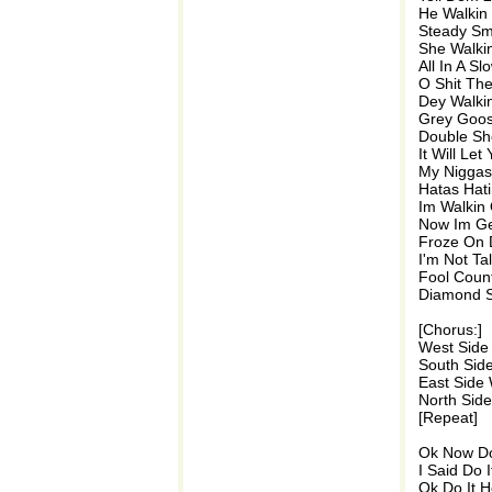
He Walkin
Steady Sm
She Walkin
All In A S
O Shit Th
Dey Walki
Grey Goo
Double Sh
It Will Le
My Niggas
Hatas Hati
Im Walkin
Now Im Ge
Froze On
I'm Not Ta
Fool Coun
Diamond S
[Chorus:]
West Side 
South Side
East Side 
North Side
[Repeat]
Ok Now Do
I Said Do 
Ok Do It H