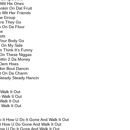
 Wit His Ones
okin On Dat Fruit
 Wit Her Friends
low Group
ere They Go
n On Da Flour
se
ots
t Your Body Go
 On My Side
n Think It's Funny
 On These Niggas
ttin 2 Da Money
 Dem Hoes
lkin Bout Dancin
t On Da Charm
teady Steady Hancin
Walk It Out
 Walk It Out
Walk It Out
 Walk It Out
 It How U Do It Gone And Walk It Out
It How U Do Gone And Walk It Out
ow U Do It Gone And Walk It Out