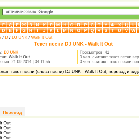
Г
Д
Е
Ж
З
И
К
Л
М
Н
О
П
Р
С
Т
У
Ф
Х
Ц
Ч
D
E
F
G
H
I
J
K
L
M
N
O
P
Q
R
S
T
U
V
W
н
/
D
/
DJ UNK
/
Walk It Out
Текст песни DJ UNK - Walk It Out
ь:
DJ UNK
Просмотров: 41
есни:
Walk It Out
0 чел. считают текст песни ве
ния: 21.09.2014 | 04:11:55
0 чел. считают текст песни не
ожен текст песни (слова песни) DJ UNK - Walk It Out, перевод и виде
Перевод
It Out
It Out
It Out
It Out