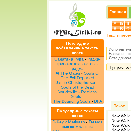
Главная
А
Б
В
A
B
C
Тексты песе
Последние
добавленные тексты
Исполнител
песен
Название п
Дата добавле
Санатана Рупа
-
Радха-
крипа-катакша-става-
Тут распол
раджа
At The Gates
-
Souls Of
The Evil Departed
Jamie Christopherson
-
Souls of the Dead
Vaudeville
-
Restless
Souls...
The Bouncing Souls
-
DFA
Текст
Популярные тексты
песен
Now Walk 
Now Walk 
D-Key x Matiyash
-
Ты моя
Now Walk 
пышка-малышка
Now Walk 