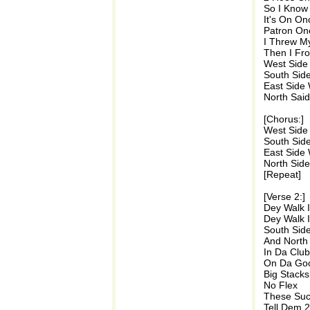
So I Know
It's On On
Patron On
I Threw M
Then I Fr
West Side 
South Side
East Side 
North Said
[Chorus:]
West Side 
South Side
East Side 
North Side
[Repeat]
[Verse 2:]
Dey Walk 
Dey Walk 
South Side
And North
In Da Club
On Da Go
Big Stacks
No Flex
These Su
Tell Dem 