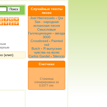
Случайные тексты
песен
Joel Hierrezuelo
-
Qui
Ш
Э
Ю
Я
Sas - народная
X
Y
Z
#
испанская песня
Смысловые
Галлюцинации
-
звезда
3000
Crossbreed
-
Painted
рным
red
верным
Butch
-
Я выпускаю
чувства на волю
о (клип).
Carlos Gardel
-
Silencio
Счетчики
Страница
сгенирирована за
0,0377 сек.