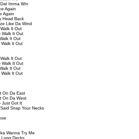
 Dat Imma Win
ce Again
e Again
y Head Back
oze Like Da Wind
Walk It Out
 Walk It Out
Walk It Out
 Walk It Out
Walk It Out
 Walk It Out
Walk It Out
 Walk It Out
It On Da East
It On Da West
 Just Got It
 Said Snap Your Necks
ose
cka Wanna Try Me
2 Long Decks