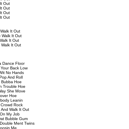
It Out
It Out
It Out
It Out
Walk It Out
 Walk It Out
Walk It Out
 Walk It Out
a Dance Floor
Your Back Low
 Wit No Hands
Pop And Roll
n Bubba Hoe
In Trouble Hoe
 Way She Move
over Hoe
body Leanin
 Crowd Rock
And Walk It Out
 On My Job
Dat Bubble Gum
 Double Ment Twins
oosin Me