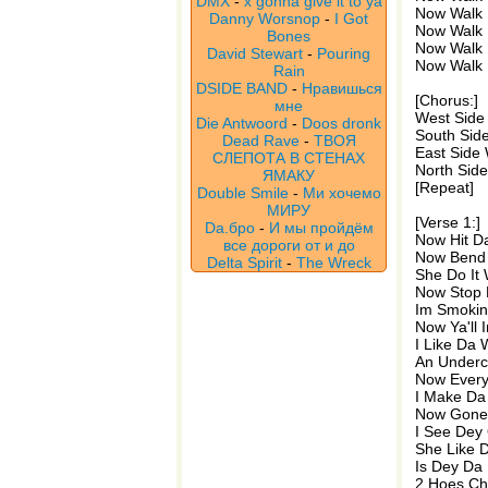
DMX
-
x gonna give it to ya
Now Walk 
Danny Worsnop
-
I Got
Now Walk 
Bones
Now Walk 
David Stewart
-
Pouring
Now Walk 
Rain
DSIDE BAND
-
Нравишься
[Chorus:]
мне
West Side 
Die Antwoord
-
Doos dronk
South Side
Dead Rave
-
ТВОЯ
East Side 
СЛЕПОТА В СТЕНАХ
North Side
ЯМАКУ
[Repeat]
Double Smile
-
Ми хочемо
МИРУ
[Verse 1:]
Da.бро
-
И мы пройдём
Now Hit D
все дороги от и до
Now Bend 
Delta Spirit
-
The Wreck
She Do It
Now Stop 
Im Smoki
Now Ya'll 
I Like Da
An Underc
Now Every
I Make Da
Now Gone 
I See Dey
She Like 
Is Dey Da
2 Hoes Ch