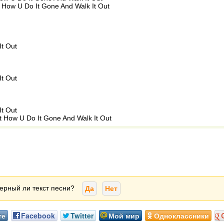
t How U Do It Gone And Walk It Out
It Out
It Out
It Out
It How U Do It Gone And Walk It Out
ерный ли текст песни?
Да
Нет
те
Facebook
Twitter
Мой мир
Одноклассники