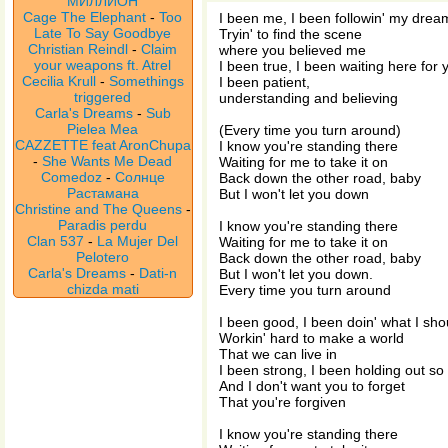
МИЛЛИОН
Cage The Elephant
-
Too
I been me, I been followin' my drea
Late To Say Goodbye
Tryin' to find the scene
Christian Reindl
-
Claim
where you believed me
your weapons ft. Atrel
I been true, I been waiting here for 
Cecilia Krull
-
Somethings
I been patient,
triggered
understanding and believing
Carla's Dreams
-
Sub
Pielea Mea
(Every time you turn around)
CAZZETTE feat AronChupa
I know you're standing there
-
She Wants Me Dead
Waiting for me to take it on
Comedoz
-
Солнце
Back down the other road, baby
Растамана
But I won't let you down
Christine and The Queens
-
Paradis perdu
I know you're standing there
Clan 537
-
La Mujer Del
Waiting for me to take it on
Pelotero
Back down the other road, baby
Carla's Dreams
-
Dati-n
But I won't let you down.
chizda mati
Every time you turn around
I been good, I been doin' what I sho
Workin' hard to make a world
That we can live in
I been strong, I been holding out so
And I don't want you to forget
That you're forgiven
I know you're standing there