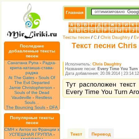
Главная
А
Б
В
Г
Д
Е
Ж
З
И
К
A
B
C
D
E
F
G
H
I
J
Тексты песен
/
C
/
Chris Daughtry
/
Ev
Текст песни Chris
Последние
добавленные тексты
песен
Санатана Рупа
-
Радха-
Исполнитель:
Chris Daughtry
крипа-катакша-става-
Название песни:
Every Time You Turn
раджа
Дата добавления: 20.09.2014 | 23:14:12
At The Gates
-
Souls Of
The Evil Departed
Тут расположен текст 
Jamie Christopherson
-
Every Time You Turn Aro
Souls of the Dead
Vaudeville
-
Restless
Souls...
The Bouncing Souls
-
DFA
Популярные тексты
песен
CMH x Антон из Франции x
Текст
Перевод
УСПЕШНАЯ ГРУППА
-