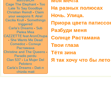
Моя мечта
МИЛЛИОН
Cage The Elephant
-
Too
На разных полюсах
Late To Say Goodbye
Christian Reindl
-
Claim
Ночь. Улица.
your weapons ft. Atrel
Cecilia Krull
-
Somethings
Приора цвета патиссо
triggered
Carla's Dreams
-
Sub
Разбуди меня
Pielea Mea
CAZZETTE feat AronChupa
Солнце Растамана
-
She Wants Me Dead
Comedoz
-
Солнце
Твои глаза
Растамана
Тётя зина
Christine and The Queens
-
Paradis perdu
Я так хочу что бы лет
Clan 537
-
La Mujer Del
Pelotero
Carla's Dreams
-
Dati-n
chizda mati