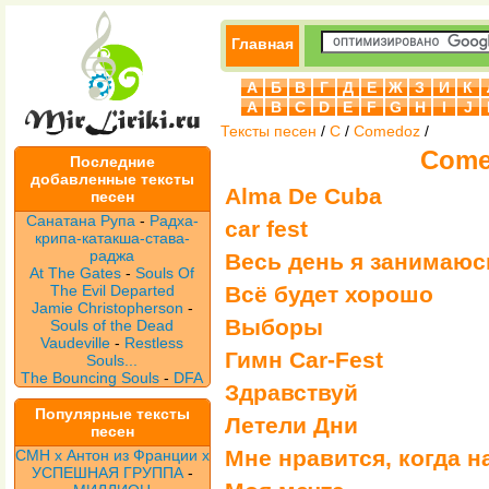
Главная
А
Б
В
Г
Д
Е
Ж
З
И
К
A
B
C
D
E
F
G
H
I
J
Тексты песен
/
C
/
Comedoz
/
Come
Последние
добавленные тексты
Alma De Cuba
песен
Санатана Рупа
-
Радха-
car fest
крипа-катакша-става-
раджа
Весь день я занимаюс
At The Gates
-
Souls Of
The Evil Departed
Всё будет хорошо
Jamie Christopherson
-
Выборы
Souls of the Dead
Vaudeville
-
Restless
Гимн Car-Fest
Souls...
The Bouncing Souls
-
DFA
Здравствуй
Популярные тексты
Летели Дни
песен
Мне нравится, когда на
CMH x Антон из Франции x
УСПЕШНАЯ ГРУППА
-