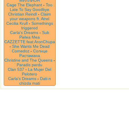
МИЛЛИОН
Cage The Elephant
-
Too
Late To Say Goodbye
Christian Reindl
-
Claim
your weapons ft. Atrel
Cecilia Krull
-
Somethings
triggered
Carla's Dreams
-
Sub
Pielea Mea
CAZZETTE feat AronChupa
-
She Wants Me Dead
Comedoz
-
Солнце
Растамана
Christine and The Queens
-
Paradis perdu
Clan 537
-
La Mujer Del
Pelotero
Carla's Dreams
-
Dati-n
chizda mati