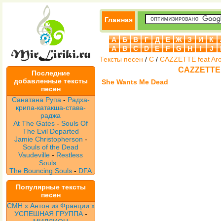
Главная
А
Б
В
Г
Д
Е
Ж
З
И
К
A
B
C
D
E
F
G
H
I
J
Тексты песен
/
C
/
CAZZETTE feat Ar
CAZZETTE 
Последние
добавленные тексты
She Wants Me Dead
песен
Санатана Рупа
-
Радха-
крипа-катакша-става-
раджа
At The Gates
-
Souls Of
The Evil Departed
Jamie Christopherson
-
Souls of the Dead
Vaudeville
-
Restless
Souls...
The Bouncing Souls
-
DFA
Популярные тексты
песен
CMH x Антон из Франции x
УСПЕШНАЯ ГРУППА
-