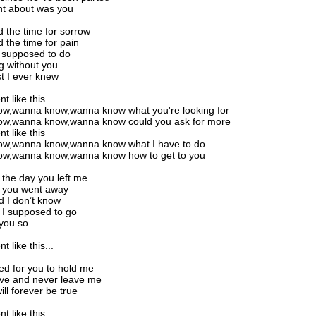
ght about was you
d the time for sorrow
d the time for pain
 supposed to do
g without you
st I ever knew
t like this
w,wanna know,wanna know what you're looking for
w,wanna know,wanna know could you ask for more
t like this
w,wanna know,wanna know what I have to do
w,wanna know,wanna know how to get to you
 the day you left me
e you went away
nd I don’t know
I supposed to go
s you so
 like this...
d for you to hold me
ove and never leave me
ill forever be true
t like this