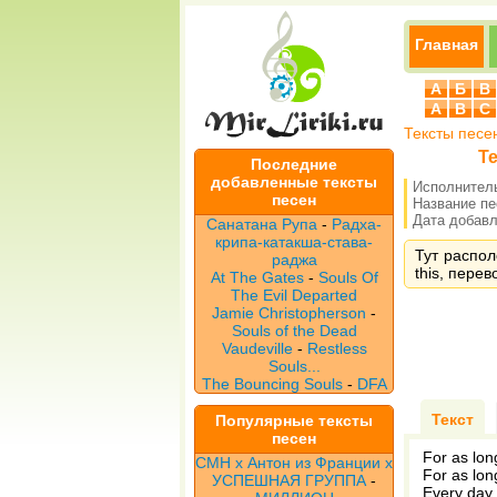
Главная
А
Б
В
A
B
C
Тексты песе
Те
Последние
добавленные тексты
Исполнител
песен
Название п
Дата добавле
Санатана Рупа
-
Радха-
крипа-катакша-става-
Тут распол
раджа
this, перев
At The Gates
-
Souls Of
The Evil Departed
Jamie Christopherson
-
Souls of the Dead
Vaudeville
-
Restless
Souls...
The Bouncing Souls
-
DFA
Текст
Популярные тексты
песен
For as lo
CMH x Антон из Франции x
For as lon
УСПЕШНАЯ ГРУППА
-
Every day