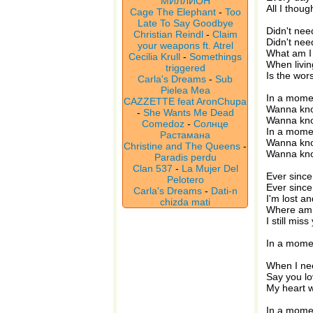
МИЛЛИОН
All I thou
Cage The Elephant
-
Too
Late To Say Goodbye
Didn't nee
Christian Reindl
-
Claim
Didn't nee
your weapons ft. Atrel
What am I
Cecilia Krull
-
Somethings
When livin
triggered
Is the wor
Carla's Dreams
-
Sub
Pielea Mea
In a momen
CAZZETTE feat AronChupa
Wanna kno
-
She Wants Me Dead
Wanna kno
Comedoz
-
Солнце
In a momen
Растамана
Wanna kno
Christine and The Queens
-
Wanna kno
Paradis perdu
Clan 537
-
La Mujer Del
Ever since
Pelotero
Ever sinc
Carla's Dreams
-
Dati-n
I'm lost a
chizda mati
Where am 
I still mis
In a moment
When I nee
Say you l
My heart w
In a momen