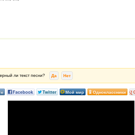
ерный ли текст песни?
Да
Нет
те
Facebook
Twitter
Мой мир
Одноклассники