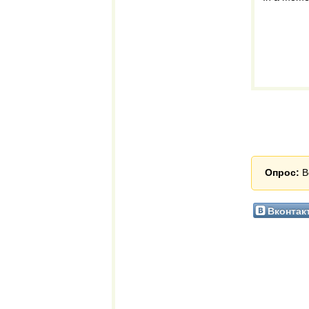
Опрос:
В
Вконтак