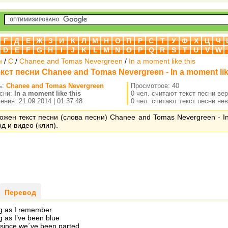
Г
Д
Е
Ж
З
И
К
Л
М
Н
О
П
Р
С
Т
У
Ф
Х
Ц
Ч
D
E
F
G
H
I
J
K
L
M
N
O
P
Q
R
S
T
U
V
W
н
/
C
/
Chanee and Tomas Nevergreen
/
In a moment like this
кст песни Chanee and Tomas Nevergreen - In a moment lik
ь:
Chanee and Tomas Nevergreen
Просмотров: 40
есни:
In a moment like this
0 чел. считают текст песни ве
ния: 21.09.2014 | 01:37:48
0 чел. считают текст песни не
ожен текст песни (слова песни) Chanee and Tomas Nevergreen - In
од и видео (клип).
Перевод
ng as I remember
g as I’ve been blue
 since we´ve been parted