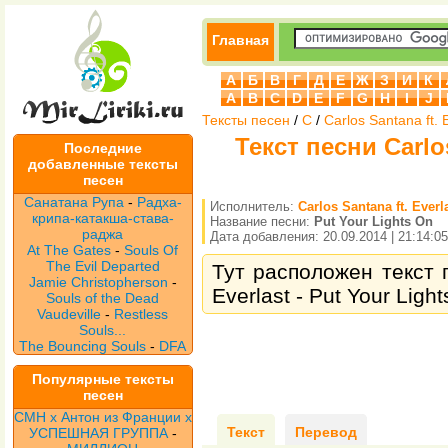
Главная
А
Б
В
Г
Д
Е
Ж
З
И
К
A
B
C
D
E
F
G
H
I
J
Тексты песен
/
C
/
Carlos Santana ft. 
Текст песни Carlos
Последние
добавленные тексты
песен
Санатана Рупа
-
Радха-
Исполнитель:
Carlos Santana ft. Everl
крипа-катакша-става-
Название песни:
Put Your Lights On
раджа
Дата добавления: 20.09.2014 | 21:14:05
At The Gates
-
Souls Of
The Evil Departed
Тут расположен текст п
Jamie Christopherson
-
Everlast - Put Your Ligh
Souls of the Dead
Vaudeville
-
Restless
Souls...
The Bouncing Souls
-
DFA
Популярные тексты
песен
CMH x Антон из Франции x
Текст
Перевод
УСПЕШНАЯ ГРУППА
-