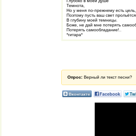
Глубоко в моей душе
Темнота,
Но у меня по-прежнему есть цель,
Поэтому пусть ваш свет прольётся
В глубину моей темницы.
Боже, не дай мне потерять самоо
Потерять самообладание!..
*гитара*
Опрос:
Верный ли текст песни?
Вконтакте
Facebook
Twi