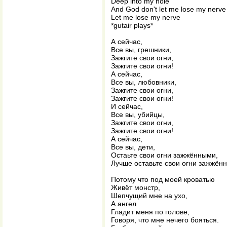
Deep into my hole
And God don't let me lose my nerve
Let me lose my nerve
*gutair plays*
А сейчас,
Все вы, грешники,
Зажгите свои огни,
Зажгите свои огни!
А сейчас,
Все вы, любовники,
Зажгите свои огни,
Зажгите свои огни!
И сейчас,
Все вы, убийцы,
Зажгите свои огни,
Зажгите свои огни!
А сейчас,
Все вы, дети,
Остаьте свои огни зажжёнными,
Лучше оставьте свои огни зажжён
Потому что под моей кроватью
Живёт монстр,
Шепчущий мне на ухо,
А ангел
Гладит меня по голове,
Говоря, что мне нечего бояться.