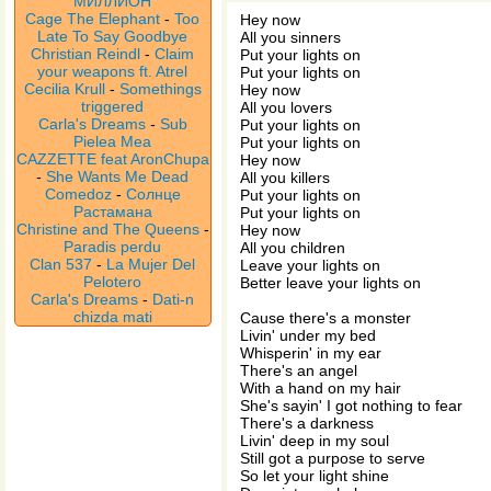
МИЛЛИОН
Cage The Elephant
-
Too
Hey now
Late To Say Goodbye
All you sinners
Christian Reindl
-
Claim
Put your lights on
your weapons ft. Atrel
Put your lights on
Cecilia Krull
-
Somethings
Hey now
triggered
All you lovers
Carla's Dreams
-
Sub
Put your lights on
Pielea Mea
Put your lights on
CAZZETTE feat AronChupa
Hey now
-
She Wants Me Dead
All you killers
Comedoz
-
Солнце
Put your lights on
Растамана
Put your lights on
Christine and The Queens
-
Hey now
Paradis perdu
All you children
Clan 537
-
La Mujer Del
Leave your lights on
Pelotero
Better leave your lights on
Carla's Dreams
-
Dati-n
chizda mati
Cause there's a monster
Livin' under my bed
Whisperin' in my ear
There's an angel
With a hand on my hair
She's sayin' I got nothing to fear
There's a darkness
Livin' deep in my soul
Still got a purpose to serve
So let your light shine