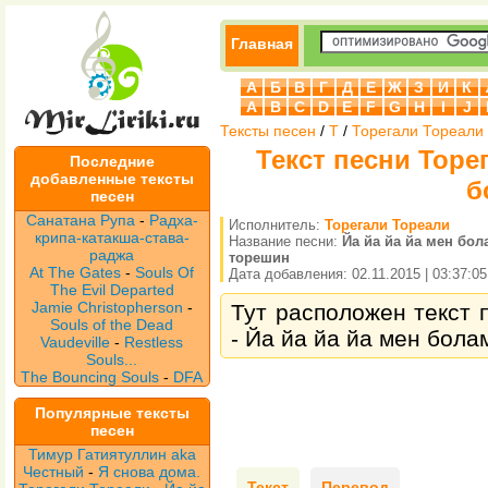
Главная
А
Б
В
Г
Д
Е
Ж
З
И
К
A
B
C
D
E
F
G
H
I
J
Тексты песен
/
Т
/
Торегали Тореали
Текст песни Торег
Последние
добавленные тексты
б
песен
Санатана Рупа
-
Радха-
Исполнитель:
Торегали Тореали
крипа-катакша-става-
Название песни:
Йа йа йа йа мен бол
раджа
торешин
At The Gates
-
Souls Of
Дата добавления: 02.11.2015 | 03:37:05
The Evil Departed
Jamie Christopherson
-
Тут расположен текст 
Souls of the Dead
- Йа йа йа йа мен бола
Vaudeville
-
Restless
Souls...
The Bouncing Souls
-
DFA
Популярные тексты
песен
Тимур Гатиятуллин aka
Честный
-
Я снова дома.
Текст
Перевод