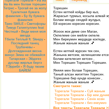
Торегали Тореали
-
Йа йа
йа йа мен болам торешин
Тетрис
-
Трогай ее за жопу
Торешин
Туалетная бумага
Естен кетпей койды бир кыз,
фамилия
-
Бу бу бумага
Жарасып турмыз, косыла алмай ж
фамилия
Болам менде сендей жулдыз,
Трио SMILE
-
Светофоры
Ей коресин коресин коресин.
Тимур Гатиятуллин feat
Честный
-
Веди меня моя
Жооок жок деме сен Маган,
звезда
Окпелеме сен мейли окпеле.
Тбили Теплый ft. Sleepy
-
Мен биреумин жердеде коктеде,
Последний танец
Жаным жаным жаным .💕
Трубачевы
-
Долгожданная весна
Естен кетпей журсин тек сен,
минус Зима не обижайся
Жанына жетсем, келиншегим етсе
Татарская
-
Эйдэгез
Болам кателесип кетсен ,
дуслар жирлык бергэ
Мен Торешин Торешин Торешин.
ТЭррибл
-
Я буду твоим
БАЙЕМ
Яяяяя мен болам Торешин,
Таный алсан жигиттин Торесин.
Торешине бир кунде конесин ,
Жаным жаным жаным .💕
Смотрите также:
Торегали Тореали
-
Суй жаным
Торегали Тореали
-
Бір кем дуни
Торегали Тореали
-
Сенін козін
Торегали Тореали
-
биз екеумиз
Все тексты Торегали Тореали >