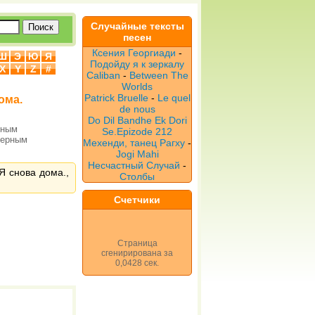
Случайные тексты
песен
Ксения Георгиади
-
Ш
Э
Ю
Я
Подойду я к зеркалу
X
Y
Z
#
Caliban
-
Between The
Worlds
Patrick Bruelle
-
Le quel
ома.
de nous
Do Dil Bandhe Ek Dori
рным
Se.Epizode 212
верным
Мехенди, танец Рагху
-
Jogi Mahi
Несчастный Случай
-
Я снова дома.,
Столбы
Счетчики
Страница
сгенирирована за
0,0428 сек.