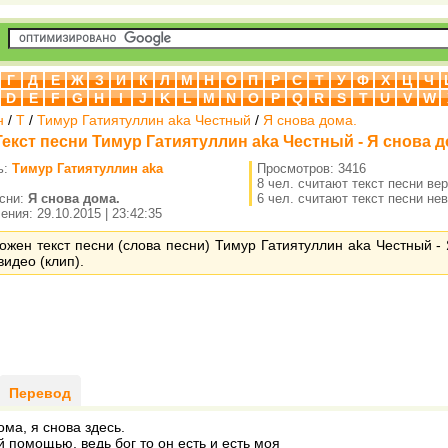
Г
Д
Е
Ж
З
И
К
Л
М
Н
О
П
Р
С
Т
У
Ф
Х
Ц
Ч
D
E
F
G
H
I
J
K
L
M
N
O
P
Q
R
S
T
U
V
W
н
/
Т
/
Тимур Гатиятуллин aka Честный
/
Я снова дома.
Текст песни Тимур Гатиятуллин aka Честный - Я снова д
ь:
Тимур Гатиятуллин aka
Просмотров: 3416
8 чел. считают текст песни ве
есни:
Я снова дома.
6 чел. считают текст песни не
ния: 29.10.2015 | 23:42:35
ожен текст песни (слова песни) Тимур Гатиятуллин aka Честный - 
видео (клип).
Перевод
ома, я снова здесь.
й помощью, ведь бог то он есть и есть моя