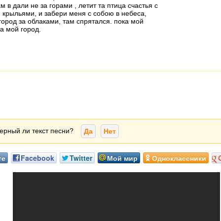
ам в дали не за горами , летит та птица счастья с
крыльями, и забери меня с собою в небеса,
город за облаками, там спрятался. пока мой
ка мой город.
ерный ли текст песни?
Да
Нет
те
Facebook
Twitter
Мой мир
Одноклассники