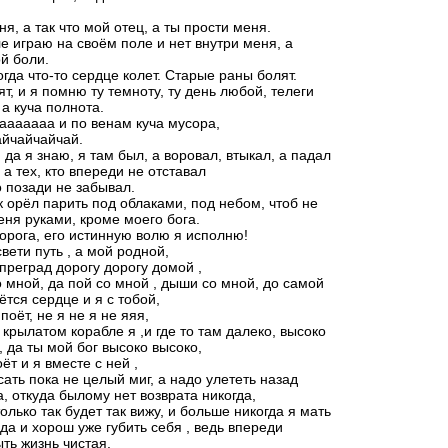
ня, а так что мой отец, а ты прости меня.
ле играю на своём поле и нет внутри меня, а
й боли.
огда что-то сердце колет. Старые раны болят.
т, и я помню ту темноту, ту день любой, телеги
 а куча полнота.
аааааа и по венам куча мусора,
айчайчайчай.
 да я знаю, я там был, а воровал, втыкал, а падал
 а тех, кто впереди не отставал
то позади не забывал.
ак орёл парить под облаками, под небом, чтоб не
еня руками, кроме моего бога.
орога, его истинную волю я исполню!
вети путь , а мой родной,
 преград дорогу дорогу домой ,
о мной, да пой со мной , дыши со мной, до самой
ётся сердце и я с тобой,
поёт, не я не я не яяя,
 крылатом корабле я ,и где то там далеко, высоко
, да ты мой бог высоко высоко,
ёт и я вместе с ней ,
сать пока не целый миг, а надо улететь назад
а, откуда былому нет возврата никогда,
только так будет так вижу, и больше никогда я мать
 да и хорош уже губить себя , ведь впереди
ть жизнь чистая,