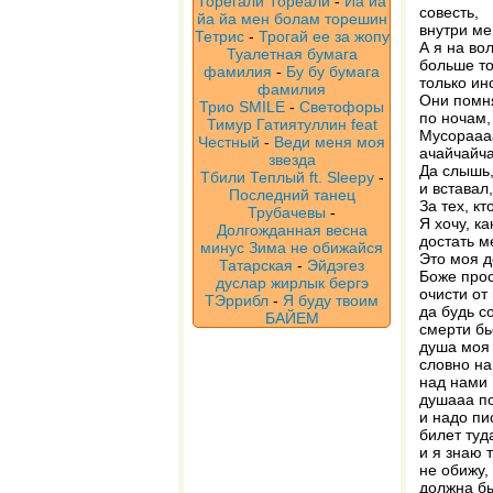
Торегали Тореали
-
Йа йа
совесть,
йа йа мен болам торешин
внутри ме
Тетрис
-
Трогай ее за жопу
А я на во
Туалетная бумага
больше то
фамилия
-
Бу бу бумага
только ин
фамилия
Они помня
Трио SMILE
-
Светофоры
по ночам,
Тимур Гатиятуллин feat
Мусораааа
Честный
-
Веди меня моя
ачайчайч
звезда
Да слышь,
Тбили Теплый ft. Sleepy
-
и вставал,
Последний танец
За тех, к
Трубачевы
-
Я хочу, к
Долгожданная весна
достать м
минус Зима не обижайся
Это моя д
Татарская
-
Эйдэгез
Боже прос
дуслар жирлык бергэ
очисти от
ТЭррибл
-
Я буду твоим
да будь с
БАЙЕМ
смерти бь
душа моя 
словно на
над нами 
душааа по
и надо пи
билет туд
и я знаю 
не обижу,
должна бы