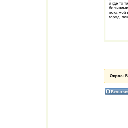
и где то т
большими 
пока мой 
город. по
Опрос:
В
Вконтак