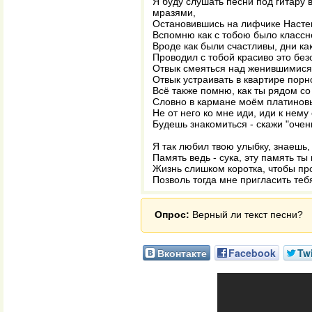
Я буду слушать песни под гитару
мразями,
Остановившись на лифчике Настень
Вспомню как с тобою было классн
Вроде как были счастливы, дни ка
Проводил с тобой красиво это без
Отвык смеяться над женившимися
Отвык устраивать в квартире порн
Всё также помню, как ты рядом со
Словно в кармане моём платинов
Не от него ко мне иди, иди к нему
Будешь знакомиться - скажи "очень
Я так любил твою улыбку, знаешь,
Память ведь - сука, эту память ты
Жизнь слишком коротка, чтобы про
Позволь тогда мне пригласить теб
Опрос:
Верный ли текст песни?
Вконтакте
Facebook
Twi