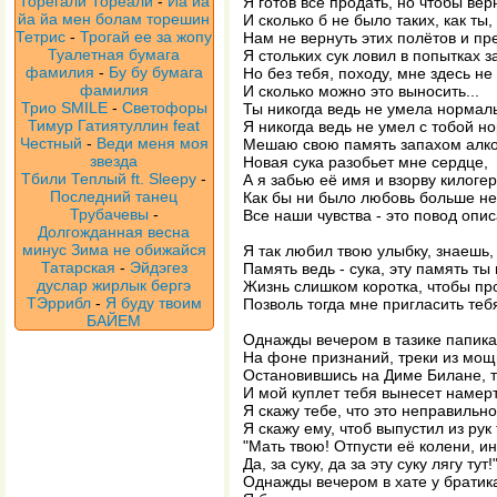
Торегали Тореали
-
Йа йа
Я готов всё продать, но чтобы верн
йа йа мен болам торешин
И сколько б не было таких, как ты,
Тетрис
-
Трогай ее за жопу
Нам не вернуть этих полётов и п
Туалетная бумага
Я стольких сук ловил в попытках з
фамилия
-
Бу бу бумага
Но без тебя, походу, мне здесь не
фамилия
И сколько можно это выносить...
Трио SMILE
-
Светофоры
Ты никогда ведь не умела нормал
Тимур Гатиятуллин feat
Я никогда ведь не умел с тобой н
Честный
-
Веди меня моя
Мешаю свою память запахом алког
звезда
Новая сука разобьет мне сердце,
Тбили Теплый ft. Sleepy
-
А я забью её имя и взорву килоге
Последний танец
Как бы ни было любовь больше не
Трубачевы
-
Все наши чувства - это повод описа
Долгожданная весна
минус Зима не обижайся
Я так любил твою улыбку, знаешь,
Татарская
-
Эйдэгез
Память ведь - сука, эту память ты
дуслар жирлык бергэ
Жизнь слишком коротка, чтобы про
ТЭррибл
-
Я буду твоим
Позволь тогда мне пригласить теб
БАЙЕМ
Однажды вечером в тазике папика
На фоне признаний, треки из мощ
Остановившись на Диме Билане, 
И мой куплет тебя вынесет намерт
Я скажу тебе, что это неправильно
Я скажу ему, чтоб выпустил из рук
"Мать твою! Отпусти её колени, ин
Да, за суку, да за эту суку лягу тут!
Однажды вечером в хате у братик