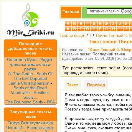
Главная
А
Б
В
Г
Д
Е
Ж
З
И
К
A
B
C
D
E
F
G
H
I
J
Тексты песен
/
Т
/
Тбили Теплый ft. S
Текст песни Тбили
Последние
добавленные тексты
Исполнитель:
Тбили Теплый ft. Sleep
песен
Название песни:
Последний танец
Дата добавления: 03.01.2016 | 20:35:12
Санатана Рупа
-
Радха-
крипа-катакша-става-
Тут расположен текст песни (сло
раджа
перевод и видео (клип).
At The Gates
-
Souls Of
The Evil Departed
Jamie Christopherson
-
Текст
Перевод
Souls of the Dead
Vaudeville
-
Restless
Я так любил твою улыбку, знаешь,
Souls...
Память ведь - сука, эту память ты
The Bouncing Souls
-
DFA
Жизнь слишком коротка, чтобы про
Позволь тогда мне пригласить теб
Популярные тексты
песен
Я просыпаюсь, вижу каждый день,
Тимур Гатиятуллин aka
Одно и то же, ведь моя любовь, к
Честный
-
Я снова дома.
Скажи мне, сука, сколько стоят ща