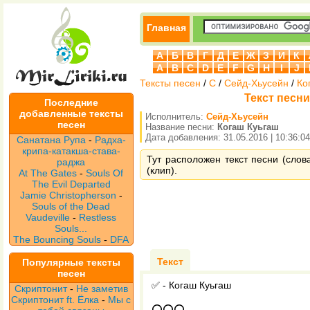
Главная
А
Б
В
Г
Д
Е
Ж
З
И
К
A
B
C
D
E
F
G
H
I
J
Тексты песен
/
С
/
Сейд-Хьусейн
/
Ко
Текст песн
Последние
добавленные тексты
Исполнитель:
Сейд-Хьусейн
песен
Название песни:
Когаш Куьгаш
Дата добавления: 31.05.2016 | 10:36:04
Санатана Рупа
-
Радха-
крипа-катакша-става-
Тут расположен текст песни (слов
раджа
(клип).
At The Gates
-
Souls Of
The Evil Departed
Jamie Christopherson
-
Souls of the Dead
Vaudeville
-
Restless
Souls...
The Bouncing Souls
-
DFA
Текст
Популярные тексты
песен
✅ - Когаш Куьгаш
Скриптонит
-
Не заметив
Скриптонит ft. Ёлка
-
Мы с
⭕⭕⭕