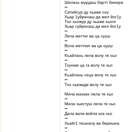
Шелахь мурдаш бартт бинера
➖
Сатийсур ду хьажи оху
Хьар 1уйренаш да мел йог1у
Тхо хьожур ду хьажи хьоги
Хьар суйренаш да мел йог1у
➖
Лела меттиг ва ца хууш
➖
Вола меттииг ва ца хууш
➖
Къайлахь лела волу те хьо
➖
Тхунам ца га волу те хьо
➖
Къайлахь сеца волу те хьо
➖
Тхо хьежаде волу те хьо
Мича махках лела те хьо
➖
Мила хьестуш лела те хьо
➖
Дала вала войла кха хьо
➖
Хьайг1 тешначу ва беришна
➖