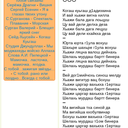
тобой связаны
Серёжа Драгни
-
Вишня
Сергей Есенин
-
Я в
Когаш куьгаш д1адихкина
глазах твоих утону
И вай хьажи вигна хилла
С.Сурганова - Спектакль
Хьажи бала дага лоьцуш
Плавание
-
Морская
Цу вай дели делха деза
Сурган Валерий
-
Блещет
Хьажи бала дага лецуш
яркий снег
Цу вай дели кхайкха деза
Сейд-Хьусейн
-
Когаш
➖
Куьгаш
Юрта юрта г1ула вохуш
Студия Джундуллах
-
Мы
Шахьре шахьре г1ула вохуш
моджахеды войско Аллаха
Хьажи ляцна валош дийнахь
Слова А.И. Пилецкой
-
Шелахь мурдаш бартт бинера
Мамочка.. ласточка,
Хьажи ляцна валош дийнахь
мамочка.. ягодка.
Шелахь мурдаш бартт бинера
С тобой...зажигая звёзды...
➖
-
С тобой..рано или
Вей дог1мийчохь синош мелду
поздно...Всегда с тобой...
Хьажи вигитур вац бохуш
Хьажи царгар вахькха г1ерташ
Шелахь мурдаш бартт бинера
Хьажи царгар вахькха г1ерташ
Шелахь мурдаш бартт бинера
➖
Ма вигийша тха синой да
Ма вигийша кхобулвинар
Бохуш хьажи вахькха г1ерташ
Шелахь мурдаш т1ом бинера
Хьажи царгар вахькха г1ерташ