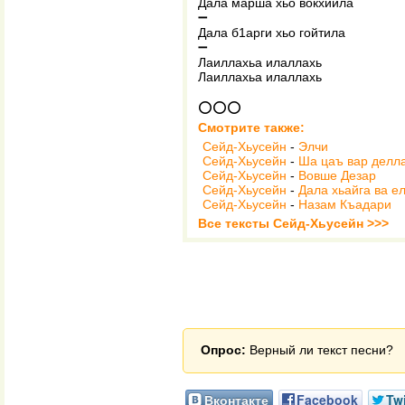
Дала марша хьо вокхийла
➖
Дала б1арги хьо гойтила
➖
Лаиллахьа илаллахь
Лаиллахьа илаллахь
⭕⭕⭕
Смотрите также:
Сейд-Хьусейн
-
Элчи
Сейд-Хьусейн
-
Ша цаъ вар делл
Сейд-Хьусейн
-
Вовше Дезар
Сейд-Хьусейн
-
Дала хьайга ва е
Сейд-Хьусейн
-
Назам Къадари
Все тексты Сейд-Хьусейн >>>
Опрос:
Верный ли текст песни?
Вконтакте
Facebook
Twi