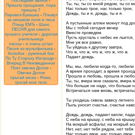
Последний звонок
-
Ты, ты, ты со мной рядом, ты со 
Пришла прощания, пора
Нас только трое, нас только трое,
пришла 7
Дождь, ты и я, дождь, ты и я.
Паровоз-Букашка
-
Плывут
за окошком поля и леса
А пустынные аллеи мокнут под до
Птицу ЕМЪ
-
Шанс
Мы с тобой сегодня вечер
ПЕСНЯ для самого
Вместе проведем.
лучшего учителя
-
дорогая
Пусть хрусталь с небес ее льется,
учительница
Мне уж все равно,
пасош
-
я очень устал
Ты уйдешь к другому завтра,
Песня из мультфильма
-
Что ж, что ж, что ж, что ж, что ж.
Колобок - румяный бок
Падает дождь.
По Ту Сторону Изгороди
-
Вперед В Неизведанное
Мы, мы, любили когда-то, любили 
Поет овечка Долли
-
А время проходит, а время проход
Овечка Долли
Прошла и любовь, прошла и любо
прыгай киска
-
Рома,
Ты, ты, вчера мне сказала, вчера 
трогай мое тело
Что больше не надо, что больше 
Встречаться нам вновь, встречать
Ты уходишь сквозь завесу летнего
Пыль уносит счастье, счастье навс
Дождь, дождь, падают капли, пада
С неба на крышу, с неба на крышу
На мокрый асфальт, на мокрый ас
Нет, нет, нет тебя рядом, нет тебя
Нас только двое, нас только двое,