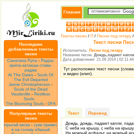
Главная
А
Б
В
Г
Д
Е
Ж
З
И
К
A
B
C
D
E
F
G
H
I
J
Тексты песен
/
П
/
Песни под гитару
Текст песни Пес
Последние
добавленные тексты
Исполнитель:
Песни под гитару
песен
Название песни:
Дождь,падают капл
Дата добавления: 21.09.2014 | 02:11:44
Санатана Рупа
-
Радха-
крипа-катакша-става-
Тут расположен текст песни (слова
раджа
и видео (клип).
At The Gates
-
Souls Of
The Evil Departed
Jamie Christopherson
-
Souls of the Dead
Vaudeville
-
Restless
Souls...
The Bouncing Souls
-
DFA
Текст
Перевод
Популярные тексты
песен
Дождь, дождь, падают капли, пада
прыгай киска
-
суки привет,
С неба на крышу, с неба на крышу
я на голову ебаный
На мокрый асфальт, на мокрый ас