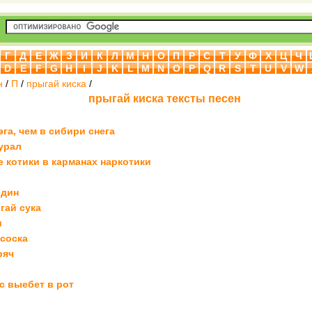
Г
Д
Е
Ж
З
И
К
Л
М
Н
О
П
Р
С
Т
У
Ф
Х
Ц
Ч
D
E
F
G
H
I
J
K
L
M
N
O
P
Q
R
S
T
U
V
W
н
/
П
/
прыгай киска
/
прыгай киска тексты песен
га, чем в сибири снега
урал
е котики в карманах наркотики
один
гай сука
и
соска
ряч
с выебет в рот