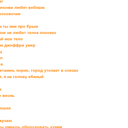
эг
вчонки любят вебпанк
оссовочки
м ты мне про Крым
инг не любит телок плоских
ай мое тело
как джоффри умер
ц
ол
са
етамин, порно, город утопает в слезах
т, я на голову ебаный
а
е жизнь
люшки
скучаю
ты умеешь оборудовать хуями