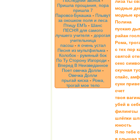
Последний звонок
-
лиза ты св
Пришла прощания, пора
модные де
пришла 7
модные кр
Паровоз-Букашка
-
Плывут
за окошком поля и леса
Полина
Птицу ЕМЪ
-
Шанс
пускаю ды
ПЕСНЯ для самого
лучшего учителя
-
дорогая
райан госл
учительница
Рома, трог
пасош
-
я очень устал
с тех пор 
Песня из мультфильма
-
Колобок - румяный бок
святой оте
По Ту Сторону Изгороди
-
секс симв
Вперед В Неизведанное
скучная ту
Поет овечка Долли
-
Овечка Долли
спайс, амф
прыгай киска
-
Рома,
суки приве
трогай мое тело
счет
твоя вагин
убей в себ
филингсы
шлёпки ш
юность
Я по тебе 
я слышал 