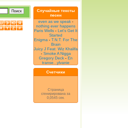
Случайные тексты
песен
even as we speak
-
Ш
Э
Ю
Я
nothing ever happens
X
Y
Z
#
Paris Wells
-
Let's Get It
Started
Enigma
-
T.N.T. For The
Brain
Juicy J Feat. Wiz Khalifa
-
Smoke A Nigga
Gregory Deck
-
En
transe...ylvanie
Счетчики
Страница
сгенирирована за
0,0545 сек.