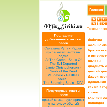
Главная
А
Б
В
A
B
C
Тексты песе
Последние
добавленные тексты
бабочки
песен
больше свэ
Санатана Рупа
-
Радха-
брутал нат
крипа-катакша-става-
в интернет
раджа
At The Gates
-
Souls Of
волосы
The Evil Departed
двадцать 
Jamie Christopherson
-
Souls of the Dead
двигай дви
Vaudeville
-
Restless
Джуси-пус
Souls...
идеальная 
The Bouncing Souls
-
DFA
как же я го
Популярные тексты
кровь
песен
кхалиси ва
прыгай киска
-
суки привет,
лавандос
я на голову ебаный