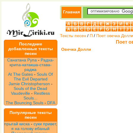
Главная
А
Б
В
Г
Д
Е
Ж
З
И
К
A
B
C
D
E
F
G
H
I
J
Тексты песен
/
П
/
Поет овечка Долл
Поет о
Последние
добавленные тексты
Овечка Долли
песен
Санатана Рупа
-
Радха-
крипа-катакша-става-
раджа
At The Gates
-
Souls Of
The Evil Departed
Jamie Christopherson
-
Souls of the Dead
Vaudeville
-
Restless
Souls...
The Bouncing Souls
-
DFA
Популярные тексты
песен
прыгай киска
-
суки привет,
я на голову ебаный