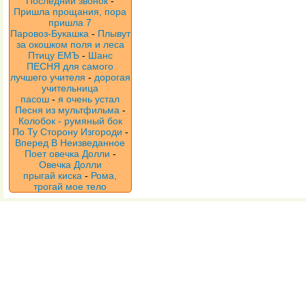
Последний звонок
-
Пришла прощания, пора
пришла 7
Паровоз-Букашка
-
Плывут
за окошком поля и леса
Птицу ЕМЪ
-
Шанс
ПЕСНЯ для самого
лучшего учителя
-
дорогая
учительница
пасош
-
я очень устал
Песня из мультфильма
-
Колобок - румяный бок
По Ту Сторону Изгороди
-
Вперед В Неизведанное
Поет овечка Долли
-
Овечка Долли
прыгай киска
-
Рома,
трогай мое тело