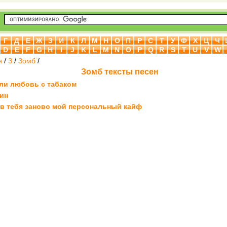
Г
Д
Е
Ж
З
И
К
Л
М
Н
О
П
Р
С
Т
У
Ф
Х
Ц
Ч
D
E
F
G
H
I
J
K
L
M
N
O
P
Q
R
S
T
U
V
W
н
/
З
/
Зомб
/
Зомб тексты песен
ли любовь с табаком
ин
в тебя заново мой персональный кайф