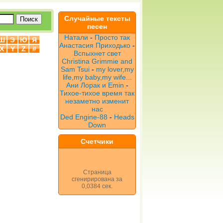
Случайные тексты
песен
Натали
-
Просто так
Ш
Э
Ю
Я
Анастасия Приходько
-
X
Y
Z
#
Вспыхнет свет
Christina Grimmie and
Sam Tsui
-
my lover,my
life,my baby,my wife...
Ани Лорак и Emin
-
Тихое-тихое время так
незаметно изменит
нас
Ded Engine-88
-
Heads
Down
Счетчики
Страница
сгенирирована за
0,0384 сек.