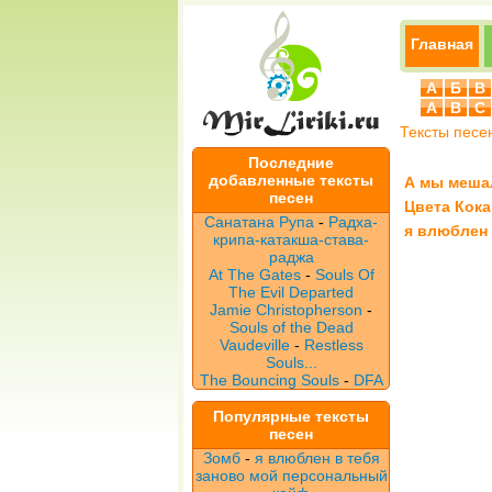
Главная
А
Б
В
A
B
C
Тексты песе
Последние
добавленные тексты
А мы меша
песен
Цвета Кока
Санатана Рупа
-
Радха-
я влюблен 
крипа-катакша-става-
раджа
At The Gates
-
Souls Of
The Evil Departed
Jamie Christopherson
-
Souls of the Dead
Vaudeville
-
Restless
Souls...
The Bouncing Souls
-
DFA
Популярные тексты
песен
Зомб
-
я влюблен в тебя
заново мой персональный