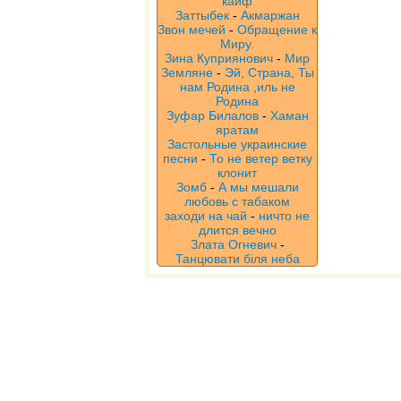
кайф
Заттыбек
-
Акмаржан
Звон мечей
-
Обращение к
Миру.
Зина Куприянович
-
Мир
Земляне
-
Эй, Страна, Ты
нам Родина ,иль не
Родина
Зуфар Билалов
-
Хаман
яратам
Застольные украинские
песни
-
То не ветер ветку
клонит
Зомб
-
А мы мешали
любовь с табаком
заходи на чай
-
ничто не
длится вечно
Злата Огневич
-
Танцювати біля неба