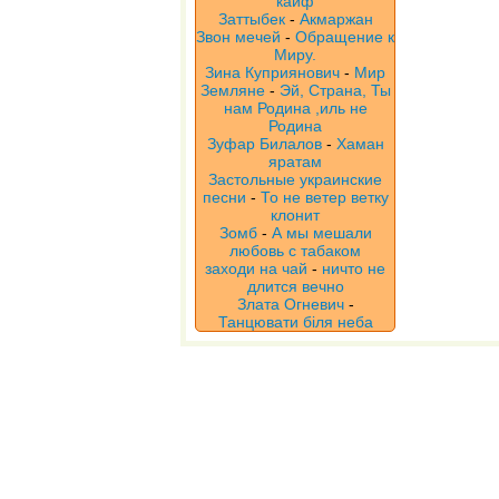
кайф
Заттыбек
-
Акмаржан
Звон мечей
-
Обращение к
Миру.
Зина Куприянович
-
Мир
Земляне
-
Эй, Страна, Ты
нам Родина ,иль не
Родина
Зуфар Билалов
-
Хаман
яратам
Застольные украинские
песни
-
То не ветер ветку
клонит
Зомб
-
А мы мешали
любовь с табаком
заходи на чай
-
ничто не
длится вечно
Злата Огневич
-
Танцювати біля неба