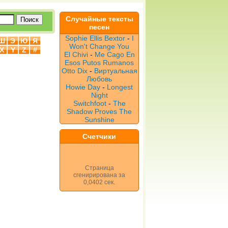
Случайные тексты
песен
Sophie Ellis Bextor
-
I
Ш
Э
Ю
Я
Won't Change You
X
Y
Z
#
El Chivi
-
Me Cago En
Esos Putos Rumanos
Otto Dix
-
Виртуальная
Любовь
Howie Day
-
Longest
Night
Switchfoot
-
The
Shadow Proves The
Sunshine
Счетчики
Страница
сгенирирована за
0,0402 сек.