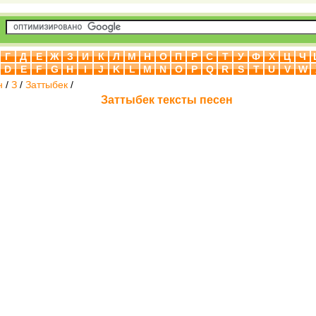
Г
Д
Е
Ж
З
И
К
Л
М
Н
О
П
Р
С
Т
У
Ф
Х
Ц
Ч
D
E
F
G
H
I
J
K
L
M
N
O
P
Q
R
S
T
U
V
W
н
/
З
/
Заттыбек
/
Заттыбек тексты песен