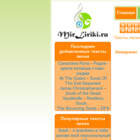
Главная
А
Б
В
A
B
C
Тексты песе
Последние
добавленные тексты
Акмаржан
песен
Санатана Рупа
-
Радха-
крипа-катакша-става-
раджа
At The Gates
-
Souls Of
The Evil Departed
Jamie Christopherson
-
Souls of the Dead
Vaudeville
-
Restless
Souls...
The Bouncing Souls
-
DFA
Популярные тексты
песен
Зомб
-
я влюблен в тебя
заново мой персональный