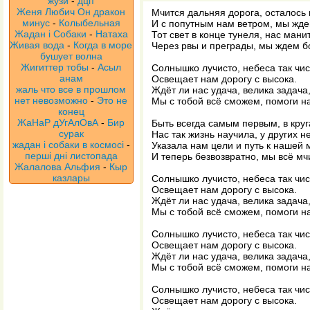
жузи
-
дцп
Женя Любич Он дракон
Мчится дальняя дорога, осталось 
минус
-
Колыбельная
И с попутным нам ветром, мы ждем
Жадан і Собаки
-
Натаха
Тот свет в конце тунеля, нас мани
Живая вода
-
Когда в море
Через рвы и преграды, мы ждем б
бушует волна
Жигиттер тобы
-
Асыл
Солнышко лучисто, небеса так чис
анам
Освещает нам дорогу с высока.
жаль что все в прошлом
Ждёт ли нас удача, велика задача
нет невозможно
-
Это не
Мы с тобой всё сможем, помоги на
конец
ЖаНаР дУгАлОвА
-
Бир
Быть всегда самым первым, в кру
сурак
Нас так жизнь научила, у других н
жадан і собаки в космосі
-
Указала нам цели и путь к нашей
перші дні листопада
И теперь безвозвратно, мы всё мч
Жалалова Альфия
-
Кыр
казлары
Солнышко лучисто, небеса так чис
Освещает нам дорогу с высока.
Ждёт ли нас удача, велика задача
Мы с тобой всё сможем, помоги на
Солнышко лучисто, небеса так чис
Освещает нам дорогу с высока.
Ждёт ли нас удача, велика задача
Мы с тобой всё сможем, помоги на
Солнышко лучисто, небеса так чис
Освещает нам дорогу с высока.