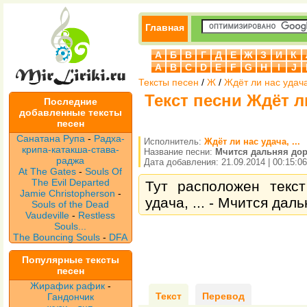
Главная
А
Б
В
Г
Д
Е
Ж
З
И
К
A
B
C
D
E
F
G
H
I
J
Тексты песен
/
Ж
/
Ждёт ли нас удача,
Текст песни Ждёт ли
Последние
добавленные тексты
песен
Санатана Рупа
-
Радха-
Исполнитель:
Ждёт ли нас удача, ...
крипа-катакша-става-
Название песни:
Мчится дальняя доро
раджа
Дата добавления: 21.09.2014 | 00:15:06
At The Gates
-
Souls Of
The Evil Departed
Тут расположен текс
Jamie Christopherson
-
удача, ... - Мчится даль
Souls of the Dead
Vaudeville
-
Restless
Souls...
The Bouncing Souls
-
DFA
Популярные тексты
песен
Жирафик рафик
-
Текст
Перевод
Гандончик