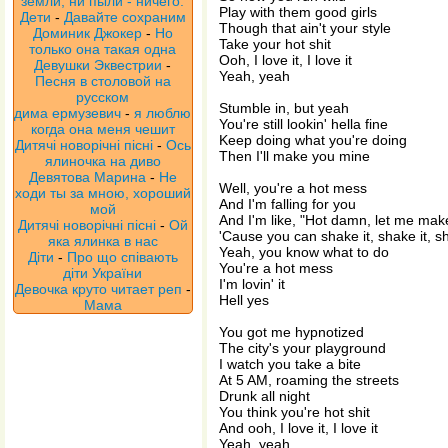
земли, ни пыли - ничего.
Play with them good girls
Дети
-
Давайте сохраним
Though that ain't your style
Доминик Джокер
-
Но
Take your hot shit
только она такая одна
Ooh, I love it, I love it
Девушки Эквестрии
-
Yeah, yeah
Песня в столовой на
русском
Stumble in, but yeah
дима ермузевич
-
я люблю
You're still lookin' hella fine
когда она меня чешит
Keep doing what you're doing
Дитячі новорічні пісні
-
Ось
Then I'll make you mine
ялиночка на диво
Девятова Марина
-
Не
Well, you're a hot mess
ходи ты за мною, хороший
And I'm falling for you
мой
And I'm like, "Hot damn, let me ma
Дитячі новорічні пісні
-
Ой
'Cause you can shake it, shake it, sh
яка ялинка в нас
Yeah, you know what to do
Діти
-
Про що співають
You're a hot mess
діти України
I'm lovin' it
Девочка круто читает реп
-
Hell yes
Мама
You got me hypnotized
The city's your playground
I watch you take a bite
At 5 AM, roaming the streets
Drunk all night
You think you're hot shit
And ooh, I love it, I love it
Yeah, yeah