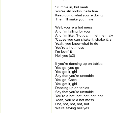
Stumble in, but yeah
You're still lookin' hella fine
Keep doing what you're doing
Then I'll make you mine
Well, you're a hot mess
And I'm falling for you
And I'm like, "Hot damn, let me ma
'Cause you can shake it, shake it, sh
Yeah, you know what to do
You're a hot mess
I'm lovin' it
Hell yes (x2)
If you're dancing up on tables
You go, you go
You got it, girl
Say that you're unstable
You go, Coco
You got it, girl
Dancing up on tables
Say that you're unstable
You're a hot, hot, hot, hot, hot
Yeah, you're a hot mess
Hot, hot, hot, hot, hot
We're saying hell yes