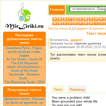
Главная
А
Б
В
Г
Д
Е
Ж
З
И
К
A
B
C
D
E
F
G
H
I
J
Тексты песен
/
Д
/
дарркот
/
горячая 
Текст пес
Последние
добавленные тексты
Исполнитель:
дарркот
песен
Название песни:
горячая цыпочка
Дата добавления: 20.09.2014 | 11:57:51
Санатана Рупа
-
Радха-
крипа-катакша-става-
Тут расположен текст песни (сло
раджа
(клип).
At The Gates
-
Souls Of
The Evil Departed
Jamie Christopherson
-
Souls of the Dead
Vaudeville
-
Restless
Souls...
The Bouncing Souls
-
DFA
Текст
Перевод
Популярные тексты
песен
You were a problem child
Драконья песня
-
Раньше
Been grounded your whole life
не было ни времени, ни
So now you run wild