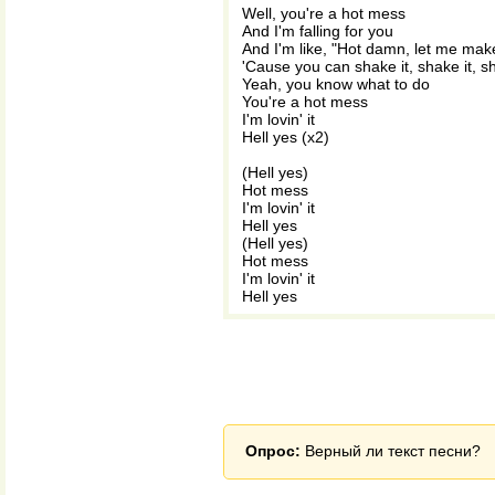
Well, you're a hot mess
And I'm falling for you
And I'm like, "Hot damn, let me ma
'Cause you can shake it, shake it, sh
Yeah, you know what to do
You're a hot mess
I'm lovin' it
Hell yes (x2)
(Hell yes)
Hot mess
I'm lovin' it
Hell yes
(Hell yes)
Hot mess
I'm lovin' it
Hell yes
Опрос:
Верный ли текст песни?