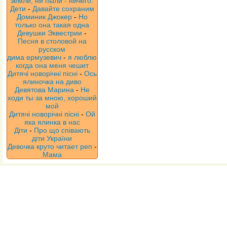
земли, ни пыли - ничего.
Дети
-
Давайте сохраним
Доминик Джокер
-
Но
только она такая одна
Девушки Эквестрии
-
Песня в столовой на
русском
дима ермузевич
-
я люблю
когда она меня чешит
Дитячі новорічні пісні
-
Ось
ялиночка на диво
Девятова Марина
-
Не
ходи ты за мною, хороший
мой
Дитячі новорічні пісні
-
Ой
яка ялинка в нас
Діти
-
Про що співають
діти України
Девочка круто читает реп
-
Мама