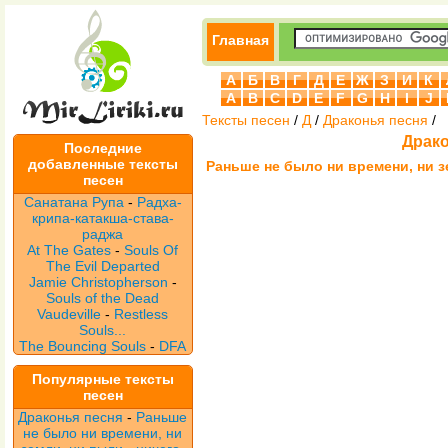
Главная
А
Б
В
Г
Д
Е
Ж
З
И
К
A
B
C
D
E
F
G
H
I
J
Тексты песен
/
Д
/
Драконья песня
/
Драко
Последние
добавленные тексты
Раньше не было ни времени, ни зе
песен
Санатана Рупа
-
Радха-
крипа-катакша-става-
раджа
At The Gates
-
Souls Of
The Evil Departed
Jamie Christopherson
-
Souls of the Dead
Vaudeville
-
Restless
Souls...
The Bouncing Souls
-
DFA
Популярные тексты
песен
Драконья песня
-
Раньше
не было ни времени, ни