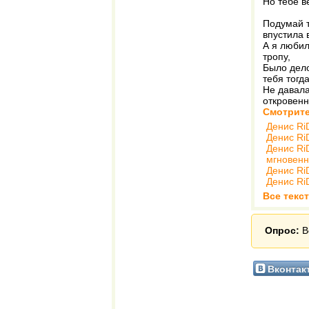
Но тебе в
Подумай т
впустила 
А я любил
тропу,
Было дело
тебя тогда
Не давала
откровенн
Смотрите
Денис Ri
Денис Ri
Денис Ri
мгновен
Денис Ri
Денис Ri
Все текс
Опрос:
В
Вконтак