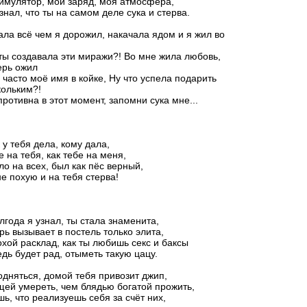
имулятор, мой заряд, моя атмосфера,
 знал, что ты на самом деле сука и стерва.
ла всё чем я дорожил, накачала ядом и я жил во
ты создавала эти миражи?! Во мне жила любовь,
ерь ожил
 часто моё имя в койке, Ну что успела подарить
кольким?!
противна в этот момент, запомни сука мне...
 у тебя дела, кому дала,
 на тебя, как тебе на меня,
о на всех, был как пёс верный,
е похую и на тебя стерва!
лгода я узнал, ты стала знаменита,
рь вызывает в постель только элита,
хой расклад, как ты любишь секс и баксы
дь будет рад, отыметь такую цацу.
дняться, домой тебя привозит джип,
ей умереть, чем блядью богатой прожить,
ь, что реализуешь себя за счёт них,