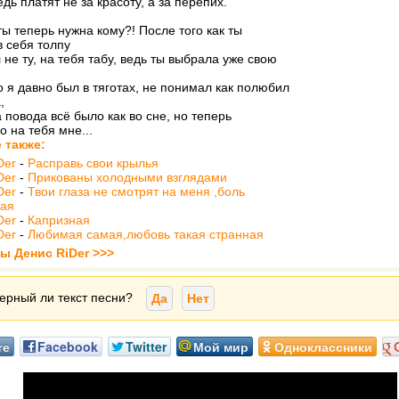
едь платят не за красоту, а за перепих.
ы теперь нужна кому?! После того как ты
в себя толпу
 не ту, на тебя табу, ведь ты выбрала уже свою
 я давно был в тяготах, не понимал как полюбил
,
 повода всё было как во сне, но теперь
о на тебя мне...
 также:
Der
-
Расправь свои крылья
Der
-
Прикованы холодными взглядами
Der
-
Твои глаза не смотрят на меня ,боль
ная
Der
-
Капризная
Der
-
Любимая самая,любовь такая странная
ты Денис RiDer >>>
ерный ли текст песни?
Да
Нет
те
Facebook
Twitter
Мой мир
Одноклассники