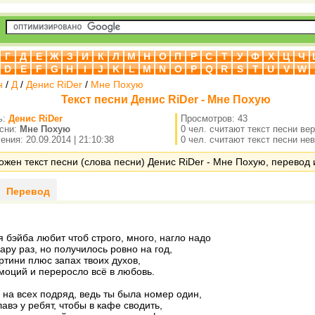
Г
Д
Е
Ж
З
И
К
Л
М
Н
О
П
Р
С
Т
У
Ф
Х
Ц
Ч
D
E
F
G
H
I
J
K
L
M
N
O
P
Q
R
S
T
U
V
W
н
/
Д
/
Денис RiDer
/
Мне Похую
Текст песни Денис RiDer - Мне Похую
ь:
Денис RiDer
Просмотров: 43
есни:
Мне Похую
0 чел. считают текст песни ве
ния: 20.09.2014 | 21:10:38
0 чел. считают текст песни не
ожен текст песни (слова песни) Денис RiDer - Мне Похую, перевод и
Перевод
 бэйба любит чтоб строго, много, нагло надо
ару раз, но получилось ровно на год,
ртини плюс запах твоих духов,
моций и переросло всё в любовь.
 на всех подряд, ведь ты была номер один,
авэ у ребят, чтобы в кафе сводить,