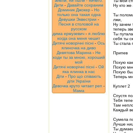
земли, ни пыли - ничего.
Ты мой ст
Дети
-
Давайте сохраним
Ну кто же
Доминик Джокер
-
Но
только она такая одна
Ты полома
Девушки Эквестрии
-
лжи,
Песня в столовой на
Ну зачем 
русском
теперь зв
дима ермузевич
-
я люблю
Ты путала
когда она меня чешит
себя ты с
Дитячі новорічні пісні
-
Ось
Ты стала 
ялиночка на диво
Девятова Марина
-
Не
Припев
ходи ты за мною, хороший
мой
Похую как
Дитячі новорічні пісні
-
Ой
Похую мне
яка ялинка в нас
Похую был
Діти
-
Про що співають
Теперь мн
діти України
Девочка круто читает реп
-
Куплет 2
Мама
Спустя по
Тебя тепе
Там непло
Каждый ве
Сумела по
Лучше нищ
Ты думаеш