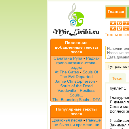
Главная
А
Б
В
A
B
C
Тексты песе
Последние
добавленные тексты
Исполнител
песен
Название п
Дата добавле
Санатана Рупа
-
Радха-
крипа-катакша-става-
Тут распол
раджа
At The Gates
-
Souls Of
The Evil Departed
Текст
Jamie Christopherson
-
Souls of the Dead
Куплет 1
Vaudeville
-
Restless
Souls...
Гламурная
The Bouncing Souls
-
DFA
Я думал п
Секс и ма
Популярные тексты
Всплеск э
песен
Драконья песня
-
Раньше
Я забивал
не было ни времени, ни
Занимал л