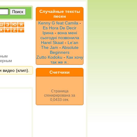
Случайные тексты
песен
Kenny G feat Camila
-
Ш
Э
Ю
Я
Es Hora De Decir
X
Y
Z
#
Ірина
-
вона мені
сьогодні позвонила
Harel Skaat
-
Le'an
The Jam
-
Absolute
Beginners
рным
Zutto Kodoku
-
Как хочу
верным
так же я..
 видео (клип).
Счетчики
Страница
сгенирирована за
0,0433 сек.