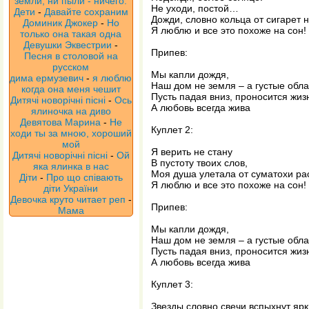
земли, ни пыли - ничего.
Не уходи, постой…
Дети
-
Давайте сохраним
Дожди, словно кольца от сигарет 
Доминик Джокер
-
Но
Я люблю и все это похоже на сон!
только она такая одна
Девушки Эквестрии
-
Припев:
Песня в столовой на
русском
Мы капли дождя,
дима ермузевич
-
я люблю
Наш дом не земля – а густые обла
когда она меня чешит
Пусть падая вниз, проносится жиз
Дитячі новорічні пісні
-
Ось
А любовь всегда жива
ялиночка на диво
Девятова Марина
-
Не
Куплет 2:
ходи ты за мною, хороший
мой
Я верить не стану
Дитячі новорічні пісні
-
Ой
В пустоту твоих слов,
яка ялинка в нас
Моя душа улетала от суматохи р
Діти
-
Про що співають
Я люблю и все это похоже на сон!
діти України
Девочка круто читает реп
-
Припев:
Мама
Мы капли дождя,
Наш дом не земля – а густые обла
Пусть падая вниз, проносится жиз
А любовь всегда жива
Куплет 3:
Звезды словно свечи вспыхнут ярк