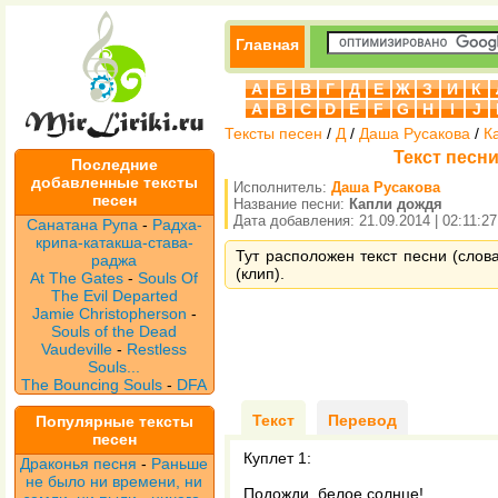
Главная
А
Б
В
Г
Д
Е
Ж
З
И
К
A
B
C
D
E
F
G
H
I
J
Тексты песен
/
Д
/
Даша Русакова
/
К
Текст песн
Последние
добавленные тексты
Исполнитель:
Даша Русакова
песен
Название песни:
Капли дождя
Дата добавления: 21.09.2014 | 02:11:27
Санатана Рупа
-
Радха-
крипа-катакша-става-
Тут расположен текст песни (слов
раджа
(клип).
At The Gates
-
Souls Of
The Evil Departed
Jamie Christopherson
-
Souls of the Dead
Vaudeville
-
Restless
Souls...
The Bouncing Souls
-
DFA
Текст
Перевод
Популярные тексты
песен
Куплет 1:
Драконья песня
-
Раньше
не было ни времени, ни
Подожди, белое солнце!