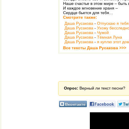
Наше счастье в этом мире – быть
И каждое мгновение храня –
Сердце бьется для тебя…
Смотрите также:
Даша Русакова
-
Отпускаю я тебя
Даша Русакова
-
Ухожу бесследн
Даша Русакова
-
Чужой
Даша Русакова
-
Тёмная Луна
Даша Русакова
-
я куплю этот до
Все тексты Даша Русакова >>>
Опрос:
Верный ли текст песни?
Вконтакте
Facebook
Twi