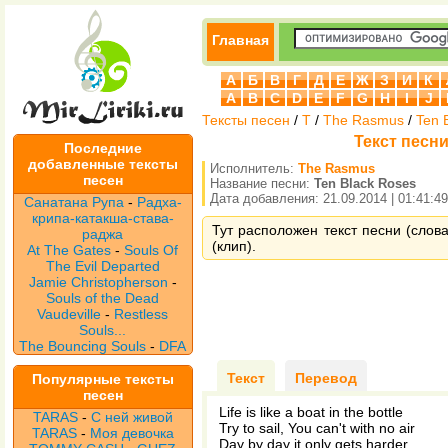
Главная
А
Б
В
Г
Д
Е
Ж
З
И
К
A
B
C
D
E
F
G
H
I
J
Тексты песен
/
T
/
The Rasmus
/
Ten 
Текст песни
Последние
добавленные тексты
Исполнитель:
The Rasmus
песен
Название песни:
Ten Black Roses
Дата добавления: 21.09.2014 | 01:41:49
Санатана Рупа
-
Радха-
крипа-катакша-става-
Тут расположен текст песни (слов
раджа
(клип).
At The Gates
-
Souls Of
The Evil Departed
Jamie Christopherson
-
Souls of the Dead
Vaudeville
-
Restless
Souls...
The Bouncing Souls
-
DFA
Текст
Перевод
Популярные тексты
песен
Life is like a boat in the bottle
TARAS
-
С ней живой
Try to sail, You can't with no air
TARAS
-
Моя девочка
Day by day it only gets harder