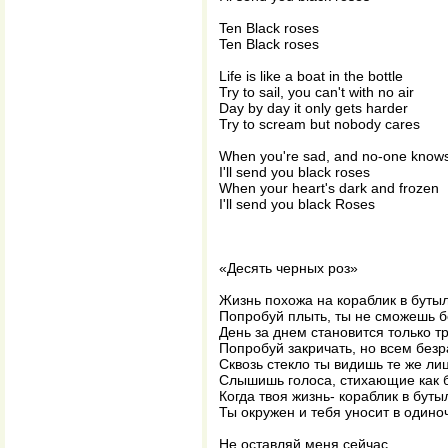
Ten Black roses
Ten Black roses
Life is like a boat in the bottle
Try to sail, you can't with no air
Day by day it only gets harder
Try to scream but nobody cares
When you're sad, and no-one knows
I'll send you black roses
When your heart's dark and frozen
I'll send you black Roses
«Десять черных роз»
Жизнь похожа на кораблик в бутыл
Попробуй плыть, ты не сможешь б
День за днем становится только т
Попробуй закричать, но всем без
Сквозь стекло ты видишь те же ли
Слышишь голоса, стихающие как 
Когда твоя жизнь- кораблик в буты
Ты окружен и тебя уносит в одино
Не оставляй меня сейчас