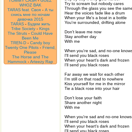
TOMMY CASH
-
GUEZ
Try to scream but nobody cares
WHOZ BAK
Through the glass you see the sam
TARAS feat. Своя
-
А ты
Hear the voices fade like a drum
снись мне по ночам
When your life's a boat in a bottle
девочка 2015
You're surrounded, drifting alone
TARAS
-
Будем жить
Tribe Society
-
Kings
Don't leave me now
The Struts
-
Could Have
Stay another day
Been Me
With me
TREN-D
-
Candy boy
Twenty One Pilots
-
Friend,
When you're sad, and no-one knows
Please
I'll send you black roses
The Horse and The
When your heart's dark and frozen
Hammock
-
Arteezy Rap
I'll send you black roses
Far away we wait for each other
I'm still on that road to nowhere
Kiss yourself for me in the mirror
Tie a black rose into your hair
Don't lose your faith
Share another night
With me
When you're sad and no-one knows 
I'll send you black roses
When your heart's dark and frozen
I'll send you black roses