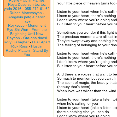
Ruelle
-
Up in Flames
Your little piece of heaven turns too
Roya Dusursen tez tez
yada 2016
-
055-272-61-62
Listen to your heart when he's callin
Ruben Matevosyan
-
Listen to your heart, there's nothin
Aregakin petq e hervic
I don't know where you're going and
nayel
But listen to your heart before you 
Royksopp
-
Monument
Ryu Shi Won
-
From the
Sometimes you wonder if this fight i
Beginning Until Now
The precious moments are all lost in
Rayhon
-
Ota-ona duosi
They're swept away and nothing is 
Rory Gallagher
-
I Fall Apart
The feeling of belonging to your dr
Rick Ross
-
Hustlin
Rachel Platten
-
Stand By
Listen to your heart when he's callin
You
Listen to your heart, there's nothin
I don't know where you're going and
But listen to your heart before you 
And there are voices that want to b
So much to mention but you can't fi
The scent of magic, the beauty that
(beauty that's been)
When love was wilder than the wind
Listen to your heart (take a listen to)
when he's calling for you
Listen to your heart (take a listen to)
there's nothing else you can do
I don't know where you're going