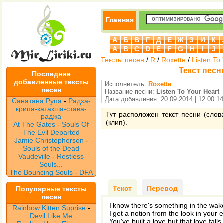
Главная
А
Б
В
Г
Д
Е
Ж
З
И
К
A
B
C
D
E
F
G
H
I
J
Тексты песен
/
R
/
Roxette
/
Listen To
Текст песни
Последние
добавленные тексты
Исполнитель:
Roxette
песен
Название песни:
Listen To Your Heart
Дата добавления: 20.09.2014 | 12:00:14
Санатана Рупа
-
Радха-
крипа-катакша-става-
Тут расположен текст песни (слова
раджа
(клип).
At The Gates
-
Souls Of
The Evil Departed
Jamie Christopherson
-
Souls of the Dead
Vaudeville
-
Restless
Souls...
The Bouncing Souls
-
DFA
Текст
Перевод
Популярные тексты
песен
I know there's something in the wak
Rainbow Kitten Suprise
-
I get a notion from the look in your 
Devil Like Me
You've built a love but that love falls