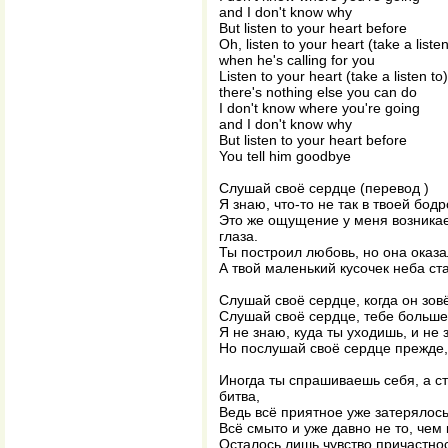
and I don't know why
But listen to your heart before
Oh, listen to your heart (take a listen
when he's calling for you
Listen to your heart (take a listen to)
there's nothing else you can do
I don't know where you're going
and I don't know why
But listen to your heart before
You tell him goodbye
Слушай своё сердце (перевод )
Я знаю, что-то не так в твоей бод
Это же ощущение у меня возникает
глаза.
Ты построил любовь, но она оказ
А твой маленький кусочек неба с
Слушай своё сердце, когда он зовё
Слушай своё сердце, тебе больше 
Я не знаю, куда ты уходишь, и не 
Но послушай своё сердце прежде,
Иногда ты спрашиваешь себя, а ст
битва,
Ведь всё приятное уже затерялось
Всё смыто и уже давно не то, чем
Осталось лишь чувство причастно