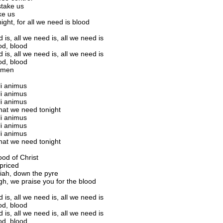
stake us
ke us
ight, for all we need is blood
 is, all we need is, all we need is
od, blood
 is, all we need is, all we need is
od, blood
 amen
i animus
i animus
i animus
hat we need tonight
i animus
i animus
i animus
hat we need tonight
ood of Christ
priced
iah, down the pyre
gh, we praise you for the blood
 is, all we need is, all we need is
od, blood
 is, all we need is, all we need is
od, blood