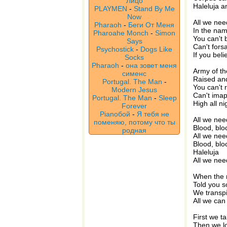
Лицо
Haleluja 
PLAYMEN
-
Stand By Me
Now
All we nee
Pharaoh
-
Беги От Меня
In the na
Pharoahe Monch
-
Simon
You can't 
Says
Can't fors
Psychostick
-
Dogs Like
If you beli
Socks
Pharaoh
-
она зовет меня
Army of th
сименс
Raised and
Portugal. The Man
-
You can't r
Modern Jesus
Can't imap
Portugal. The Man
-
Sleep
High all ni
Forever
Pianoбой
-
Я тебя не
All we need
поменяю, потому что ты
Blood, blo
родная
All we need
Blood, blo
Haleluja
All we nee
When the 
Told you so
We transpi
All we can
First we t
Then we lo