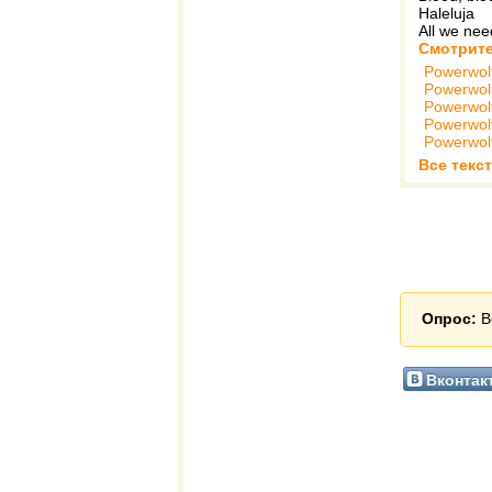
Haleluja
All we nee
Смотрите
Powerwol
Powerwol
Powerwol
Powerwol
Powerwol
Все текс
Опрос:
В
Вконтак