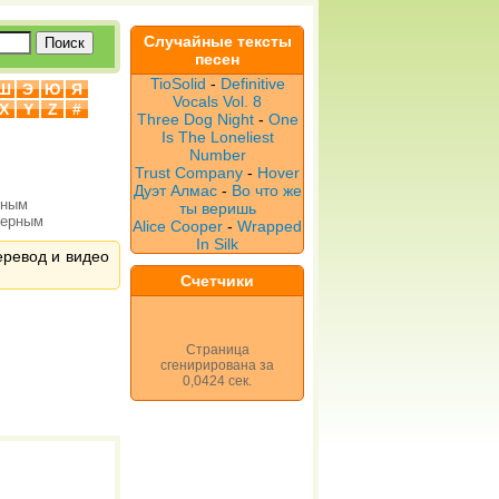
Случайные тексты
песен
TioSolid
-
Definitive
Ш
Э
Ю
Я
Vocals Vol. 8
X
Y
Z
#
Three Dog Night
-
One
Is The Loneliest
Number
Trust Company
-
Hover
Дуэт Алмас
-
Во что же
рным
ты веришь
верным
Alice Cooper
-
Wrapped
In Silk
перевод и видео
Счетчики
Страница
сгенирирована за
0,0424 сек.