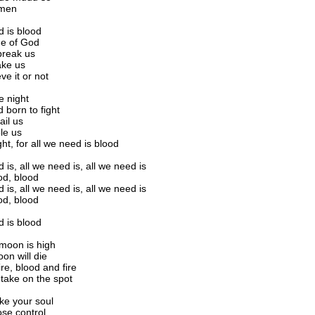
amen
d is blood
me of God
break us
ake us
eve it or not
e night
 born to fight
ail us
le us
ght, for all we need is blood
 is, all we need is, all we need is
od, blood
 is, all we need is, all we need is
od, blood
d is blood
moon is high
on will die
re, blood and fire
 take on the spot
ake your soul
se control