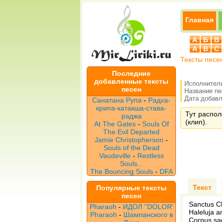
Главная
А
Б
В
A
B
C
Тексты песе
Последние
добавленные тексты
Исполнител
песен
Название п
Дата добавле
Санатана Рупа
-
Радха-
крипа-катакша-става-
Тут распол
раджа
(клип).
At The Gates
-
Souls Of
The Evil Departed
Jamie Christopherson
-
Souls of the Dead
Vaudeville
-
Restless
Souls...
The Bouncing Souls
-
DFA
Текст
Популярные тексты
песен
Sanctus Ch
Pharaoh
-
ИДОЛ ''DOLOR'
Haleluja 
Pharaoh
-
Шампанского в
Corpus sa