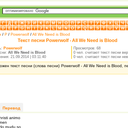
Г
Д
Е
Ж
З
И
К
Л
М
Н
О
П
Р
С
Т
У
Ф
Х
Ц
Ч
D
E
F
G
H
I
J
K
L
M
N
O
P
Q
R
S
T
U
V
W
н
/
P
/
Powerwolf
/
All We Need is Blood
Текст песни Powerwolf - All We Need is Blood
ь:
Powerwolf
Просмотров: 68
есни:
All We Need is Blood
0 чел. считают текст песни ве
ния: 21.09.2014 | 03:11:40
0 чел. считают текст песни не
ожен текст песни (слова песни) Powerwolf - All We Need is Blood, 
Перевод
risti animo
amen
do mudu so