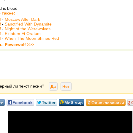
d is blood
 также:
f
-
Moscow After Dark
f
-
Sanctified With Dynamite
f
-
Night of the Werewolves
f
-
Extatum Et Oratum
f
-
When The Moon Shines Red
ты Powerwolf >>>
ерный ли текст песни?
Да
Нет
те
Facebook
Twitter
Мой мир
Одноклассники