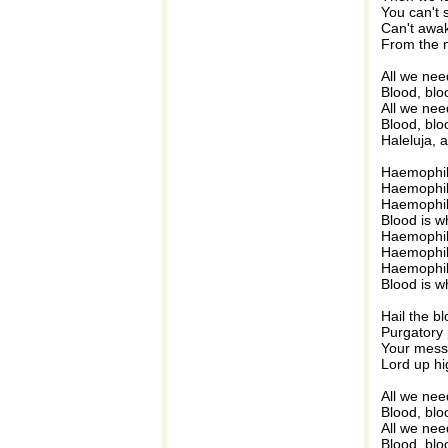
You can't 
Can't awa
From the n
All we need
Blood, blo
All we need
Blood, blo
Haleluja,
Haemophil
Haemophil
Haemophil
Blood is w
Haemophil
Haemophil
Haemophil
Blood is w
Hail the bl
Purgatory 
Your mess
Lord up hi
All we need
Blood, blo
All we need
Blood, blo