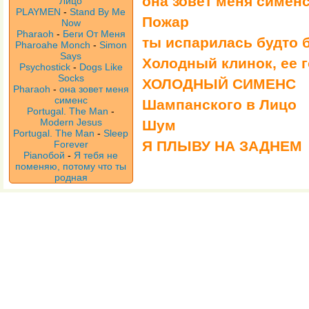
она зовет меня симен
Лицо
PLAYMEN
-
Stand By Me
Пожар
Now
Pharaoh
-
Беги От Меня
ты испарилась будто 
Pharoahe Monch
-
Simon
Says
Холодный клинок, ее 
Psychostick
-
Dogs Like
Socks
ХОЛОДНЫЙ СИМЕНС
Pharaoh
-
она зовет меня
сименс
Шампанского в Лицо
Portugal. The Man
-
Modern Jesus
Шум
Portugal. The Man
-
Sleep
Я ПЛЫВУ НА ЗАДНЕМ
Forever
Pianoбой
-
Я тебя не
поменяю, потому что ты
родная