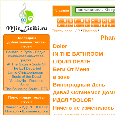
Главная
А
Б
В
Г
Д
Е
Ж
З
И
К
A
B
C
D
E
F
G
H
I
J
Тексты песен
/
P
/
Pharaoh
/
Phar
Последние
добавленные тексты
Dolor
песен
Санатана Рупа
-
Радха-
IN THE BATHROOM
крипа-катакша-става-
раджа
LIQUID DEATH
At The Gates
-
Souls Of
The Evil Departed
Беги От Меня
Jamie Christopherson
-
в зоне
Souls of the Dead
Vaudeville
-
Restless
Виноградный День
Souls...
The Bouncing Souls
-
DFA
Давай Останемся Дом
Популярные тексты
ИДОЛ ''DOLOR'
песен
Ничего не изменилось
Pharaoh
-
ИДОЛ ''DOLOR'
Pharaoh
-
Шампанского в