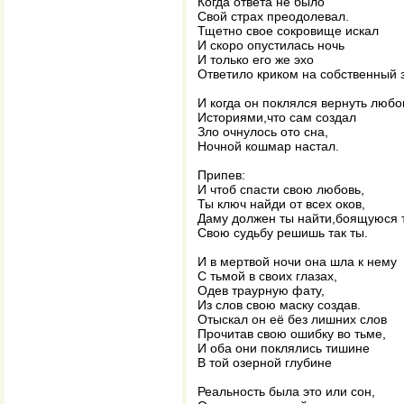
Когда ответа не было
Свой страх преодолевал.
Тщетно свое сокровище искал
И скоро опустилась ночь
И только его же эхо
Ответило криком на собственный з
И когда он поклялся вернуть любо
Историями,что сам создал
Зло очнулось ото сна,
Ночной кошмар настал.
Припев:
И чтоб спасти свою любовь,
Ты ключ найди от всех оков,
Даму должен ты найти,боящуюся 
Свою судьбу решишь так ты.
И в мертвой ночи она шла к нему
С тьмой в своих глазах,
Одев траурную фату,
Из слов свою маску создав.
Отыскал он её без лишних слов
Прочитав свою ошибку во тьме,
И оба они поклялись тишине
В той озерной глубине
Реальность была это или сон,