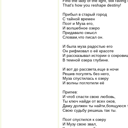
Find the lady of the light, still raving
That's how you reshape destiny!
Прибыл в старый город
С тайной времен
Поэт и Муза его,
И волшебное озеро
Придавало смысл
Словам,что писал он.
И была муза радостью его
Он рифмовал о её красоте
И рассказывал истории о сокрови
В темной озера глубине.
И вот до рассвета,еще в ночи
Решив погулять без него,
Муза спустилась к озеру
И волны поглотили её
Припев:
И чтоб спасти свою любовь,
Ты ключ найди от всех оков,
Даму должен ты найти,боящуюся 
Свою судьбу решишь так ты.
Поэт спустился к озеру
И Музу свою звал,