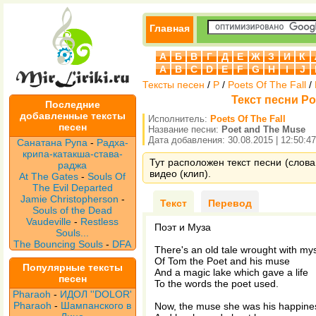
Главная
А
Б
В
Г
Д
Е
Ж
З
И
К
A
B
C
D
E
F
G
H
I
J
Тексты песен
/
P
/
Poets Of The Fall
/
Текст песни Poe
Последние
добавленные тексты
Исполнитель:
Poets Of The Fall
песен
Название песни:
Poet and The Muse
Дата добавления: 30.08.2015 | 12:50:47
Санатана Рупа
-
Радха-
крипа-катакша-става-
Тут расположен текст песни (слова
раджа
видео (клип).
At The Gates
-
Souls Of
The Evil Departed
Jamie Christopherson
-
Текст
Перевод
Souls of the Dead
Vaudeville
-
Restless
Поэт и Муза
Souls...
The Bouncing Souls
-
DFA
There's an old tale wrought with mys
Of Tom the Poet and his muse
Популярные тексты
And a magic lake which gave a life
песен
To the words the poet used.
Pharaoh
-
ИДОЛ ''DOLOR'
Pharaoh
-
Шампанского в
Now, the muse she was his happine