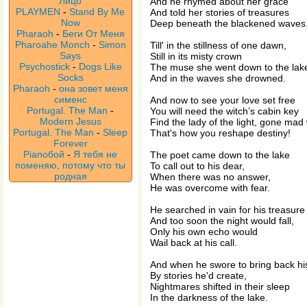
Лицо
And he rhymed about her grace
PLAYMEN
-
Stand By Me
And told her stories of treasures
Now
Deep beneath the blackened waves
Pharaoh
-
Беги От Меня
Pharoahe Monch
-
Simon
Till' in the stillness of one dawn,
Says
Still in its misty crown
Psychostick
-
Dogs Like
The muse she went down to the lak
Socks
And in the waves she drowned.
Pharaoh
-
она зовет меня
сименс
And now to see your love set free
Portugal. The Man
-
You will need the witch’s cabin key
Modern Jesus
Find the lady of the light, gone mad 
Portugal. The Man
-
Sleep
That's how you reshape destiny!
Forever
Pianoбой
-
Я тебя не
The poet came down to the lake
поменяю, потому что ты
To call out to his dear,
родная
When there was no answer,
He was overcome with fear.
He searched in vain for his treasure 
And too soon the night would fall,
Only his own echo would
Wail back at his call.
And when he swore to bring back hi
By stories he'd create,
Nightmares shifted in their sleep
In the darkness of the lake.