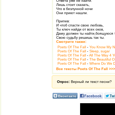
Ответа уже не найти.
Лишь стоит сказать,
Что в безлунной ночи
Они приют нашли.
Припев:
И чтоб спасти свою любовь,
Ты ключ найди от всех оков,
Даму должен ты найти,боящуюся 
Свою судьбу решишь так ты.
Смотрите также:
Poets Of The Fall
-
You Know My 
Poets Of The Fall
-
Sleep, sugar
Poets Of The Fall
-
All The Way 4 
Poets Of The Fall
-
The Beautiful 
Poets Of The Fall
-
Where Do We D
Все тексты Poets Of The Fall >>>
Опрос:
Верный ли текст песни?
Вконтакте
Facebook
Twi