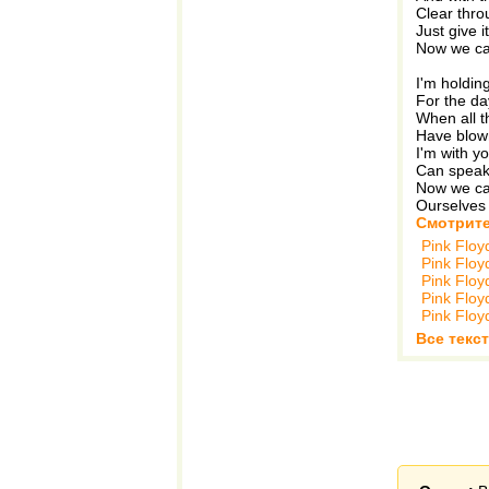
Clear thro
Just give 
Now we ca
I'm holdin
For the da
When all t
Have blow
I'm with y
Can speak
Now we ca
Ourselves
Смотрите
Pink Floy
Pink Floy
Pink Floy
Pink Floy
Pink Floy
Все текст