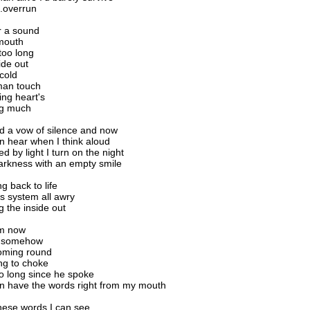
..overrun
r a sound
mouth
 too long
ide out
 cold
man touch
ing heart's
ng much
d a vow of silence and now
en hear when I think aloud
d by light I turn on the night
arkness with an empty smile
g back to life
s system all awry
g the inside out
im now
r somehow
coming round
ing to choke
so long since he spoke
n have the words right from my mouth
hese words I can see