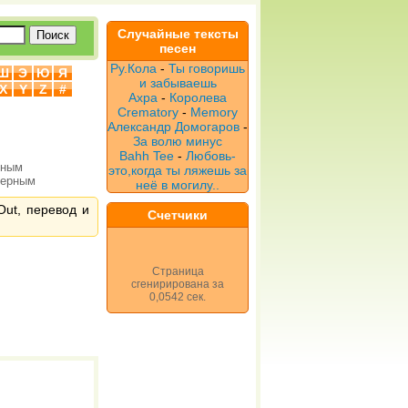
Случайные тексты
песен
Ру.Кола
-
Ты говоришь
Ш
Э
Ю
Я
и забываешь
X
Y
Z
#
Ахра
-
Королева
Crematory
-
Memory
Александр Домогаров
-
За волю минус
Bahh Tee
-
Любовь-
рным
это,когда ты ляжешь за
верным
неё в могилу..
Out, перевод и
Счетчики
Страница
сгенирирована за
0,0542 сек.