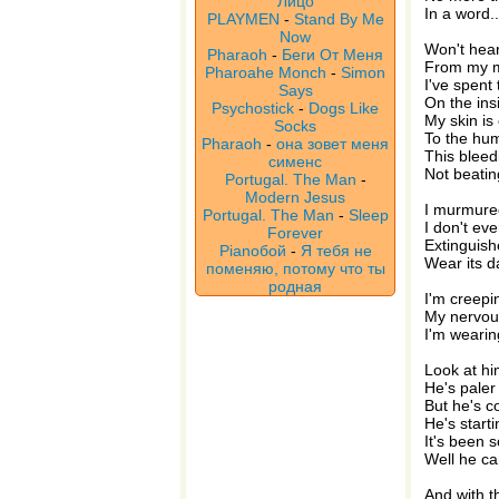
Лицо
In a word.
PLAYMEN
-
Stand By Me
Now
Won't hea
Pharaoh
-
Беги От Меня
From my 
Pharoahe Monch
-
Simon
I've spent
Says
On the ins
Psychostick
-
Dogs Like
My skin is
Socks
To the hu
Pharaoh
-
она зовет меня
This bleed
сименс
Not beati
Portugal. The Man
-
Modern Jesus
I murmure
Portugal. The Man
-
Sleep
I don't ev
Forever
Extinguishe
Pianoбой
-
Я тебя не
Wear its d
поменяю, потому что ты
родная
I'm creepin
My nervou
I'm wearin
Look at h
He's pale
But he's 
He's start
It's been 
Well he ca
And with t