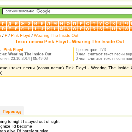
Г
Д
Е
Ж
З
И
К
Л
М
Н
О
П
Р
С
Т
У
Ф
Х
Ц
Ч
D
E
F
G
H
I
J
K
L
M
N
O
P
Q
R
S
T
U
V
W
н
/
P
/
Pink Floyd
/
Wearing The Inside Out
Текст песни Pink Floyd - Wearing The Inside Out
ь:
Pink Floyd
Просмотров: 273
есни:
Wearing The Inside Out
0 чел. считают текст песни ве
ния: 23.10.2014 | 05:49:08
0 чел. считают текст песни не
ожен текст песни (слова песни) Pink Floyd - Wearing The Inside 
).
Перевод
ng to night I stayed out of sight
ognize I'd become
an alive I'd barely survive