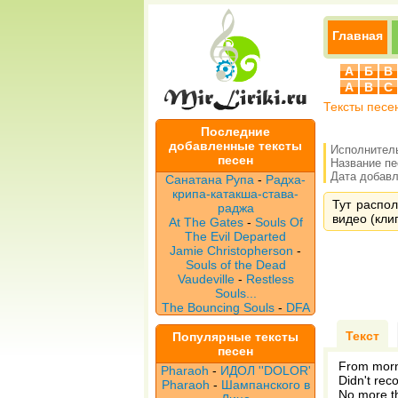
Главная
А
Б
В
A
B
C
Тексты песе
Последние
добавленные тексты
Исполнител
песен
Название п
Дата добавле
Санатана Рупа
-
Радха-
крипа-катакша-става-
Тут распол
раджа
видео (клип
At The Gates
-
Souls Of
The Evil Departed
Jamie Christopherson
-
Souls of the Dead
Vaudeville
-
Restless
Souls...
The Bouncing Souls
-
DFA
Текст
Популярные тексты
песен
From morni
Pharaoh
-
ИДОЛ ''DOLOR'
Didn't rec
Pharaoh
-
Шампанского в
No more th