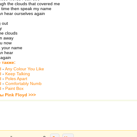
ugh the clouds that covered me
it time then speak my name
n hear ourselves again
g out
y
he clouds
n away
ou now
 your name
n hear
 again
 также:
d
-
Any Colour You Like
d
-
Keep Talking
d
-
Poles Apart
d
-
Comfortably Numb
d
-
Paint Box
ы Pink Floyd >>>