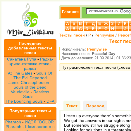
Главная
А
Б
В
Г
Д
Е
Ж
З
И
К
A
B
C
D
E
F
G
H
I
J
Тексты песен
/
P
/
Pennywise
/
Peacef
Текст пе
Последние
добавленные тексты
Исполнитель:
Pennywise
песен
Название песни:
Peaceful Day
Дата добавления: 21.09.2014 | 01:36:23
Санатана Рупа
-
Радха-
крипа-катакша-става-
Тут расположен текст песни (слова 
раджа
At The Gates
-
Souls Of
The Evil Departed
Jamie Christopherson
-
Souls of the Dead
Vaudeville
-
Restless
Souls...
The Bouncing Souls
-
DFA
Текст
Перевод
Популярные тексты
песен
Listen up everyone there`s someth
We got the answers in our sights n
Pharaoh
-
ИДОЛ ''DOLOR'
But somehow still we struggle along
Pharaoh
-
Шампанского в
Looking for solutions in a threatenin