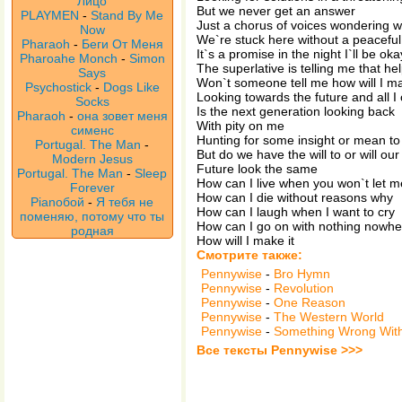
Лицо
But we never get an answer
PLAYMEN
-
Stand By Me
Just a chorus of voices wondering 
Now
We`re stuck here without a peaceful
Pharaoh
-
Беги От Меня
It`s a promise in the night I`ll be oka
Pharoahe Monch
-
Simon
The superlative is telling me that he
Says
Won`t someone tell me how will I ma
Psychostick
-
Dogs Like
Looking towards the future and all I
Socks
Is the next generation looking back
Pharaoh
-
она зовет меня
With pity on me
сименс
Hunting for some insight or mean t
Portugal. The Man
-
But do we have the will to or will our
Modern Jesus
Future look the same
Portugal. The Man
-
Sleep
How can I live when you won`t let m
Forever
How can I die without reasons why
Pianoбой
-
Я тебя не
How can I laugh when I want to cry
поменяю, потому что ты
How can I go on with nothing nowhe
родная
How will I make it
Смотрите также:
Pennywise
-
Bro Hymn
Pennywise
-
Revolution
Pennywise
-
One Reason
Pennywise
-
The Western World
Pennywise
-
Something Wrong Wit
Все тексты Pennywise >>>