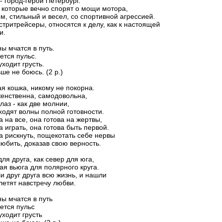
 - город-герой Петербург.
, которые вечно спорят о мощи мотора,
м, стильный и весел, со спортивной агрессией.
стритрейсеры, относятся к делу, как к настоящей
и.
ы мчатся в путь.
ется пульс.
уходит грусть.
ше не боюсь. (2 р.)
ая кошка, никому не покорна.
енственна, самодовольна,
лаз - как две молнии,
ходят волны полной готовности.
а на все, она готова на жертвы,
а играть, она готова быть первой.
а рискнуть, пощекотать себе нервы
любить, доказав свою верность.
для друга, как север для юга,
ая вьюга для полярного круга.
и друг друга всю жизнь, и нашли
летят навстречу любви.
ы мчатся в путь
ется пульс
уходит грусть