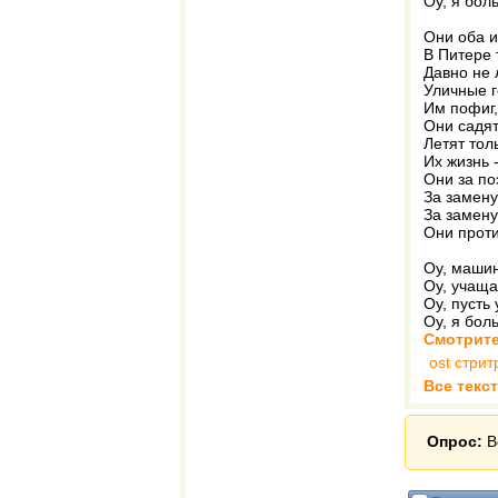
Оу, я бол
Они оба и
В Питере 
Давно не
Уличные г
Им пофиг, 
Они садят
Летят тол
Их жизнь 
Они за по
За замену
За замену
Они проти
Оу, машин
Оу, учаща
Оу, пусть 
Оу, я бол
Смотрите
ost стри
Все текс
Опрос:
В