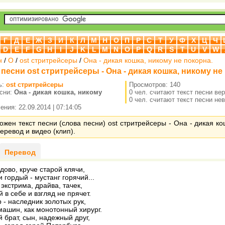
Г
Д
Е
Ж
З
И
К
Л
М
Н
О
П
Р
С
Т
У
Ф
Х
Ц
Ч
D
E
F
G
H
I
J
K
L
M
N
O
P
Q
R
S
T
U
V
W
н
/
O
/
ost стритрейсеры
/
Она - дикая кошка, никому не покорна.
 песни ost стритрейсеры - Она - дикая кошка, никому не
ь:
ost стритрейсеры
Просмотров: 140
есни:
Она - дикая кошка, никому
0 чел. считают текст песни ве
.
0 чел. считают текст песни не
ния: 22.09.2014 | 07:14:05
ожен текст песни (слова песни) ost стритрейсеры - Она - дикая ко
перевод и видео (клип).
Перевод
удово, круче старой клячи,
 гордый - мустанг горячий...
экстрима, драйва, тачек,
 в себе и взгляд не прячет.
 - наследник золотых рук,
машин, как монотонный хирург.
 брат, сын, надежный друг,