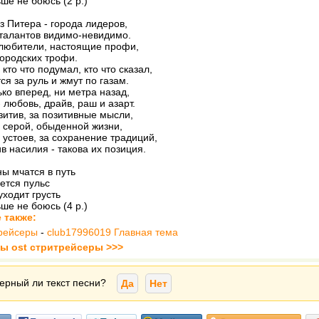
ьше не боюсь (2 р.)
з Питера - города лидеров,
талантов видимо-невидимо.
 любители, настоящие профи,
ородских трофи.
кто что подумал, кто что сказал,
ся за руль и жмут по газам.
ько вперед, ни метра назад,
- любовь, драйв, раш и азарт.
зитив, за позитивные мысли,
 серой, обыденной жизни,
 устоев, за сохранение традиций,
в насилия - такова их позиция.
ы мчатся в путь
ется пульс
уходит грусть
ьше не боюсь (4 р.)
 также:
трейсеры
-
club17996019 Главная тема
ты ost стритрейсеры >>>
ерный ли текст песни?
Да
Нет