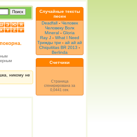
Случайные тексты
песен
Deadfall
-
Человек
Ш
Э
Ю
Я
Человеку Волк
X
Y
Z
#
Mineral
-
Gloria
Ray J
-
What I Need
Трижды три
-
ай ай ай
 покорна.
Chiquititas BR 2013
-
Berlinda
рным
верным
Счетчики
шка, никому не
Страница
сгенирирована за
0,0441 сек.