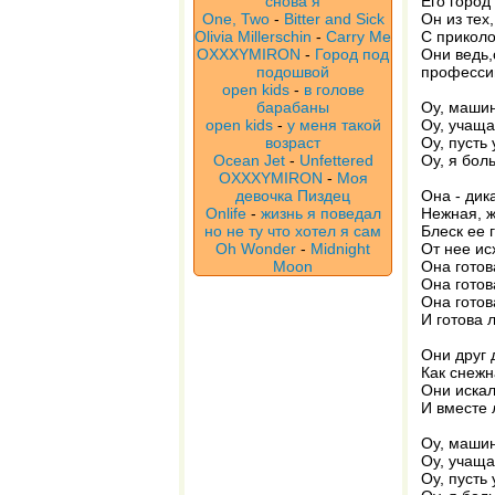
снова я
Его город
One, Two
-
Bitter and Sick
Он из тех
Olivia Millerschin
-
Carry Me
С приколо
OXXXYMIRON
-
Город под
Они ведь,
подошвой
професси
open kids
-
в голове
барабаны
Оу, машин
open kids
-
у меня такой
Оу, учаща
возраст
Оу, пусть 
Ocean Jet
-
Unfettered
Оу, я боль
OXXXYMIRON
-
Моя
девочка Пиздец
Она - дик
Onlife
-
жизнь я поведал
Нежная, ж
но не ту что хотел я сам
Блеск ее г
Oh Wonder
-
Midnight
От нее ис
Moon
Она готов
Она готов
Она готов
И готова 
Они друг 
Как снежн
Они искал
И вместе 
Оу, машин
Оу, учаща
Оу, пусть 