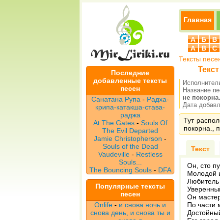
Главная
А
Б
В
A
B
C
Тексты песе
Текст
Последние
добавленные тексты
Исполнител
песен
Название п
не покорна
Санатана Рупа
-
Радха-
Дата добавле
крипа-катакша-става-
раджа
Тут распол
At The Gates
-
Souls Of
покорна., 
The Evil Departed
Jamie Christopherson
-
Souls of the Dead
Текст
Vaudeville
-
Restless
Souls...
Он, сто п
The Bouncing Souls
-
DFA
Молодой и
Любитель 
Популярные тексты
Уверенный
песен
Он мастер
Onlife
-
и снова ночь и
По части 
снова день, и снова ты и
Достойный