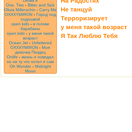
На Радостях
снова я
One, Two
-
Bitter and Sick
Не танцуй
Olivia Millerschin
-
Carry Me
OXXXYMIRON
-
Город под
Терроризирует
подошвой
open kids
-
в голове
у меня такой возраст
барабаны
open kids
-
у меня такой
Я Так Люблю Тебя
возраст
Ocean Jet
-
Unfettered
OXXXYMIRON
-
Моя
девочка Пиздец
Onlife
-
жизнь я поведал
но не ту что хотел я сам
Oh Wonder
-
Midnight
Moon