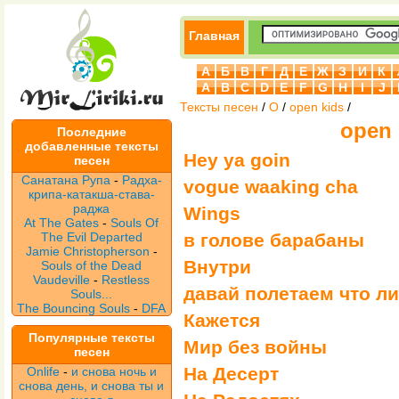
Главная
А
Б
В
Г
Д
Е
Ж
З
И
К
A
B
C
D
E
F
G
H
I
J
Тексты песен
/
O
/
open kids
/
open 
Последние
добавленные тексты
Hey ya goin
песен
Санатана Рупа
-
Радха-
vogue waaking cha
крипа-катакша-става-
раджа
Wings
At The Gates
-
Souls Of
The Evil Departed
в голове барабаны
Jamie Christopherson
-
Внутри
Souls of the Dead
Vaudeville
-
Restless
давай полетаем что ли.
Souls...
The Bouncing Souls
-
DFA
Кажется
Популярные тексты
Мир без войны
песен
На Десерт
Onlife
-
и снова ночь и
снова день, и снова ты и