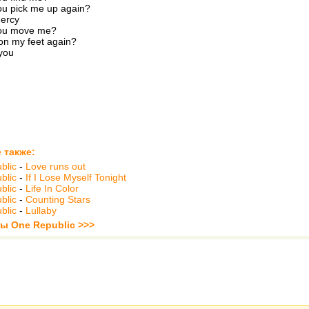
ou pick me up again?
Mercy
you move me?
on my feet again?
you
 также:
blic
-
Love runs out
blic
-
If I Lose Myself Tonight
blic
-
Life In Color
blic
-
Counting Stars
blic
-
Lullaby
ты One Republic >>>