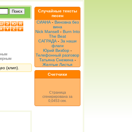
Случайные тексты
песен
СИАНА
-
Виновна без
Ш
Э
Ю
Я
вина
X
Y
Z
#
Nick Mansell
-
Burn Into
The Beat
САГРАДА
-
За наши
флаги
Юрий Визбор
-
рным
Телефонный разговор
верным
Татьяна Снежина
-
Желтые Листья
ео (клип).
Счетчики
Страница
сгенирирована за
0,0453 сек.