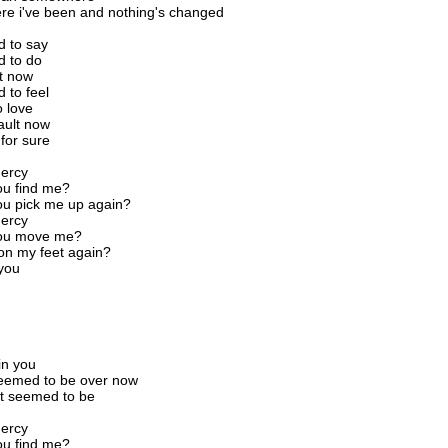
re i've been and nothing's changed
d to say
d to do
rt now
d to feel
o love
fault now
for sure
Mercy
ou find me?
ou pick me up again?
Mercy
you move me?
on my feet again?
you
in you
seemed to be over now
it seemed to be
Mercy
ou find me?