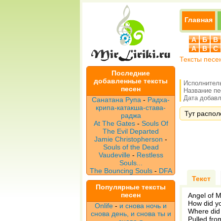
Главная
А
Б
В
A
B
C
Тексты песе
Последние
добавленные тексты
Исполнител
песен
Название п
Дата добавле
Санатана Рупа
-
Радха-
крипа-катакша-става-
Тут распол
раджа
At The Gates
-
Souls Of
The Evil Departed
Jamie Christopherson
-
Souls of the Dead
Vaudeville
-
Restless
Souls...
The Bouncing Souls
-
DFA
Текст
Популярные тексты
песен
Angel of 
How did y
Onlife
-
и снова ночь и
Where did
снова день, и снова ты и
Pulled fro