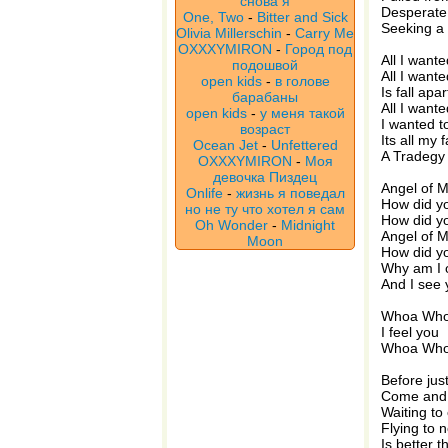
снова я
Desperate
One, Two
-
Bitter and Sick
Seeking a
Olivia Millerschin
-
Carry Me
OXXXYMIRON
-
Город под
All I wante
подошвой
All I wante
open kids
-
в голове
Is fall apa
барабаны
All I wante
open kids
-
у меня такой
I wanted t
возраст
Its all my 
Ocean Jet
-
Unfettered
A Tradegy 
OXXXYMIRON
-
Моя
девочка Пиздец
Angel of 
Onlife
-
жизнь я поведал
How did y
но не ту что хотел я сам
How did y
Oh Wonder
-
Midnight
Angel of 
Moon
How did 
Why am I 
And I see 
Whoa Wh
I feel you
Whoa Wh
Before just
Come and 
Waiting to
Flying to 
Is better