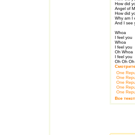
How did y
Angel of 
How did 
Why am I 
And I see 
Whoa
I feel you
Whoa
I feel you
Oh Whoa
I feel you
Oh Oh Oh
Смотрите
One Repu
One Repu
One Repu
One Repu
One Repu
Все текс