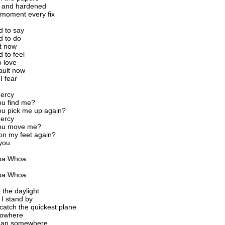
 and hardened
 moment every fix
d to say
d to do
rt now
d to feel
o love
fault now
I fear
Mercy
ou find me?
ou pick me up again?
Mercy
you move me?
on my feet again?
you
oa Whoa
oa Whoa
 the daylight
I stand by
 catch the quickest plane
nowhere
 than somewhere