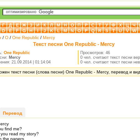
Г
Д
Е
Ж
З
И
К
Л
М
Н
О
П
Р
С
Т
У
Ф
Х
Ц
Ч
D
E
F
G
H
I
J
K
L
M
N
O
P
Q
R
S
T
U
V
W
н
/
O
/
One Republic
/
Mercy
Текст песни One Republic - Mercy
ь:
One Republic
Просмотров: 46
есни:
Mercy
0 чел. считают текст песни ве
ния: 21.09.2014 | 01:14:04
0 чел. считают текст песни не
ожен текст песни (слова песни) One Republic - Mercy, перевод и вид
Перевод
Mercy
ou find me?
 you read my story?
m the papers