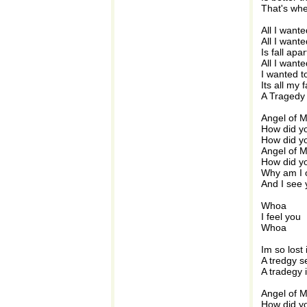
That's whe
All I wante
All I wante
Is fall apa
All I wante
I wanted t
Its all my 
A Tragedy 
Angel of 
How did y
How did y
Angel of 
How did 
Why am I 
And I see 
Whoa
I feel you
Whoa
Im so lost 
A tredgy 
A tradegy 
Angel of 
How did y