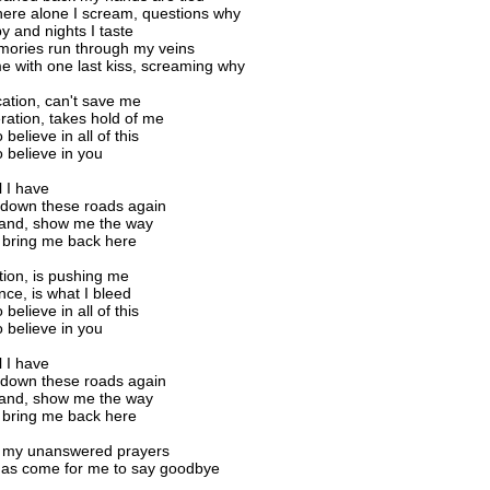
 here alone I scream, questions why
by and nights I taste
ories run through my veins
me with one last kiss, screaming why
ation, can't save me
ation, takes hold of me
 believe in all of this
o believe in you
ll I have
down these roads again
and, show me the way
 bring me back here
ion, is pushing me
ce, is what I bleed
 believe in all of this
o believe in you
ll I have
down these roads again
and, show me the way
 bring me back here
 my unanswered prayers
has come for me to say goodbye