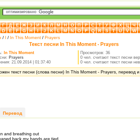
Г
Д
Е
Ж
З
И
К
Л
М
Н
О
П
Р
С
Т
У
Ф
Х
Ц
Ч
D
E
F
G
H
I
J
K
L
M
N
O
P
Q
R
S
T
U
V
W
н
/
I
/
In This Moment
/
Prayers
Текст песни In This Moment - Prayers
ь:
In This Moment
Просмотров: 36
есни:
Prayers
0 чел. считают текст песни ве
ния: 21.09.2014 | 01:37:40
0 чел. считают текст песни не
ожен текст песни (слова песни) In This Moment - Prayers, перевод и
Перевод
in and breathing out
eaned back my hands are tied