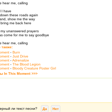
 hear me, calling
ll I have
down these roads again
and, show me the way
 bring me back here
 my unanswered prayers
has come for me to say goodbye
 hear me, calling
 также:
Moment
-
Burn
Moment
-
Just Drive
Moment
-
Adrenalize
Moment
-
The Blood Legion
Moment
-
Bloody Creature Poster Girl
ты In This Moment >>>
ерный ли текст песни?
Да
Нет