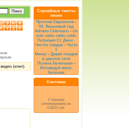
Случайные тексты
песен
Ярослав Евдокимов
-
Ш
Э
Ю
Я
04. Вишневый сад
X
Y
Z
#
Adriano Celentano
-
Un
sole caldo caldo caldo
Патриция Ст. Джон -
Чистое сердце
-
Часть
1
рным
Минус
-
Давай поедем
верным
в царское село
Полина Беленькая
-
 видео (клип).
Исповедуй меня,
батюшка
Счетчики
Страница
сгенирирована за
0,0622 сек.