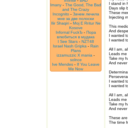
Infinite
-
BAD
I stand in
Imany
-
The Good, The Bad
Days slip 
and The Crazy
These mem
Incognito
-
Зачем лечила
Injecting 
мне за две полоски
Ilir Shaqiri
-
Moj E Rritur Ne
This medic
Kosove
And desper
Infornal FuckЪ
-
Пора
I wanted to
влюбиться в мудака
I wanted t
I See Stars
-
NZT48
Israel Nash Gripka
-
Rain
All I am, a
Plans
Leads me 
izzamuzzic X mania
-
Take my h
solnce
And never
Ive Mendes
-
If You Leave
Me Now
Determinat
Perseveran
I wanted to
I wanted t
All I am, a
Leads me 
Take my h
And never
These are
The time 