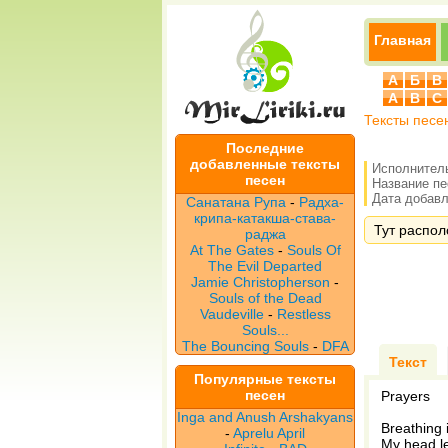
Главная
А
Б
В
A
B
C
Тексты песе
Последние
добавленные тексты
Исполнител
песен
Название п
Дата добавле
Санатана Рупа
-
Радха-
крипа-катакша-става-
Тут распол
раджа
At The Gates
-
Souls Of
The Evil Departed
Jamie Christopherson
-
Souls of the Dead
Vaudeville
-
Restless
Souls...
The Bouncing Souls
-
DFA
Текст
Популярные тексты
песен
Prayers
Inga and Anush Arshakyans
Breathing 
-
Aprelu April
My head l