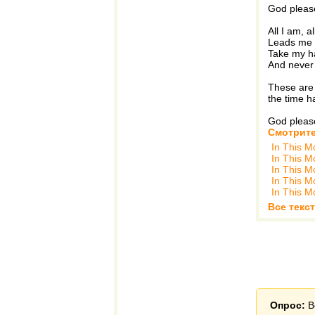
God please
All I am, a
Leads me 
Take my h
And never
These are
the time 
God please
Смотрите
In This 
In This 
In This 
In This 
In This 
Все текс
Опрос:
В