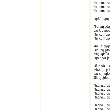
Պատահա
Պատահակ
Պատահակ
Կրկներգ 
Թե աչքե
Ես կփագ
Որ աշխա
Որ աշխա
Բայց երբ
Առնել քե
Ինչպե՞ս
Սրտիս խ
Անձրև…գ
Ինձ լուր
Ես վազե
Քեզ փնտ
Ուզում ե
Ուզում ե
Ուզում ե
Ուզում 
Ուզում ե
Ուզում 