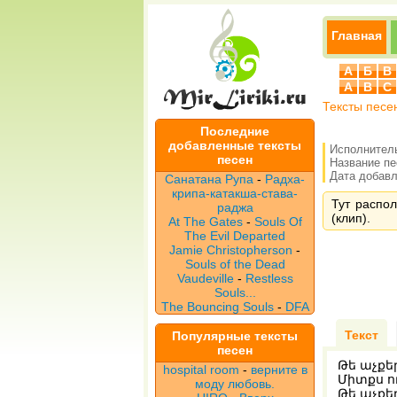
Главная
А
Б
В
A
B
C
Тексты песе
Последние
добавленные тексты
Исполнител
песен
Название п
Дата добавле
Санатана Рупа
-
Радха-
крипа-катакша-става-
Тут распол
раджа
(клип).
At The Gates
-
Souls Of
The Evil Departed
Jamie Christopherson
-
Souls of the Dead
Vaudeville
-
Restless
Souls...
The Bouncing Souls
-
DFA
Текст
Популярные тексты
песен
Թե աչքե
hospital room
-
верните в
Միտքս ո
моду любовь.
Թե աչքեր