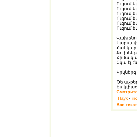
Ուզում ե
Ուզում ե
Ուզում ե
Ուզում ե
Ուզում ե
Ուզում ե
Վախենում
Սարսափո
Հանկարծ
Քո խենթ
Հիմա կաս
Չկա էլ է
Կրկներգ 
Թե աչքեր
Ես կփագ
Смотрите
Hayk
-
in
Все текс