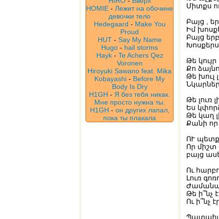
HIRO
-
Вверх
Միտքս ո
HOMIE
-
Лежит на обочине
девочки тело
Բայց , ե
Hedegaard
-
Make You
Իմ խոսք
Proud
Բայց երբ
HUT
-
Say My Name
Խոսքերս
Hugo
-
hail storms
Hayk
-
Te Achers Qez
Թե կույր
Voronen
Քո ձայն
Hiroyuki Sawano feat. Mika
Թե խուլ լ
Kobayashi
-
Before My
Նկարներ
Body Is Dry
H1GH
-
Я без тебя никак.
Թե լուռ 
Мне просто нужна ты.
Ես կփոր
H1GH
-
он других лапал,
Թե կաղ լ
пока ты плакала
Քանի որ 
ՈՒ պետք
Որ միշտ
բայց ասե
Ու հարբո
Լուռ գոռ
Ժամանա
Թե ի՞նչ 
Ու ի՞նչ է
Պատահա