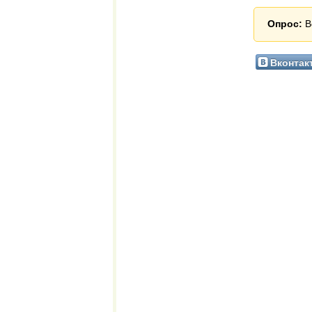
Опрос:
В
Вконтак