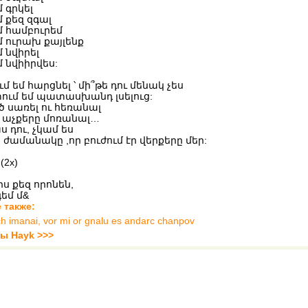
մ գրկել
մ քեզ զգալ
մ համբուրեմ
մ ուրախ քայլենք
մ նվիրել
մ նվիիրվես:
 եմ հարցնել ՝ մի՞թե դու մենակ չես
ւմ եմ պատասխանդ լսելուց:
 սառել ու հեռանալ
 աչքերը մոռանալ…
 դու, չկամ ես
ն ժամանակը ,որ բուժում էր վերքերը մեր:
(2x)
ս քեզ որոնեն,
եմ մ&
 также:
ch imanai, vor mi or gnalu es andarc chanpov
ты Hayk >>>