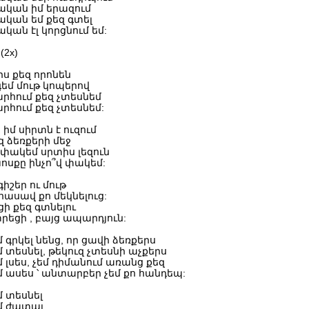
կան իմ երազում
ան եմ քեզ գտել
ան էլ կորցնում եմ:
(2x)
րս քեզ որոնեն
եմ մութ կոպերով
րհում քեզ չտեսնեմ
րհում քեզ չտեսնեմ:
 իմ սիրտն է ուզում
զ ձեռքերի մեջ
 փակեմ սրտիս լեզուն
ոսքը ինչո՞վ փակեմ:
իշեր ու մութ
 հասավ քո մեկնելուց:
ցի քեզ գտնելու
րեցի , բայց ապարդյուն:
մ գրկել նենց, որ ցավի ձեռքերս
մ տեսնել, թեկուզ չտեսնի աչքերս
մ լսես, չեմ դիմանում առանց քեզ
եմ ասես ՝ անտարբեր չեմ քո հանդեպ:
մ տեսնել
եմ ժպտալ