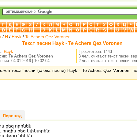
Г
Д
Е
Ж
З
И
К
Л
М
Н
О
П
Р
С
Т
У
Ф
Х
Ц
Ч
D
E
F
G
H
I
J
K
L
M
N
O
P
Q
R
S
T
U
V
W
н
/
H
/
Hayk
/
Te Achers Qez Voronen
Текст песни Hayk - Te Achers Qez Voronen
ь:
Hayk
Просмотров: 1443
есни:
Te Achers Qez Voronen
3 чел. считают текст песни ве
ния: 04.01.2016 | 10:02:04
2 чел. считают текст песни не
ожен текст песни (слова песни) Hayk - Te Achers Qez Voronen, п
Перевод
րս քեզ որոնեն
ւ հոգիս քեզ կփնտրեն:
ս մթում լինեն