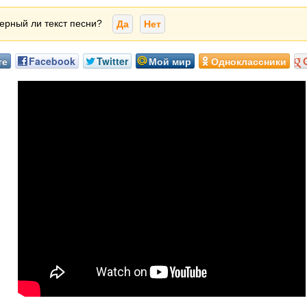
ерный ли текст песни?
Да
Нет
те
Facebook
Twitter
Мой мир
Одноклассники