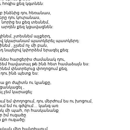
ւ հոգիս քեզ կգտնեն:
րբ ինձնից դու հեռանաս,
երը դու կուրանաս,
 նորից ես քեզ տեսնեմ,
 արդեն քեզ կցավացնեն:
 լինեմ, չտեսնեմ աչքերդ,
ով կկարանամ պատկերել պատկերդ:
ինեմ , չլսեմ ոչ մի բան,
դ նայելով կփորձեմ երազել քեզ:
լինես հարցերիս ժամանակ դու,
ձեմ հավատալ թե ինձ հետ համաձայն ես:
ինեմ փնտրելուց փողոցում քեզ,
դու ինձ պետք ես:
ա քո ժպիտն ու կյանքը,
 ցանկացել ,
լ չեմ կարացել:
ւմ եմ փողոցում, դու մերժում ես ու խոցում,
ում եմ ու գժվում… կանգ առ
կ մի պահ, որ հասկանանք
էր իմ ուզածը
ր քո ուզածը:
կան մեր հանդիպում