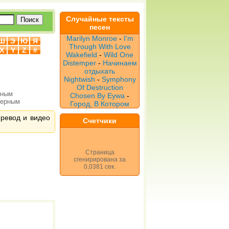
Случайные тексты
песен
Marilyn Monroe
-
I'm
Ш
Э
Ю
Я
Through With Love
X
Y
Z
#
Wakefield
-
Wild One
Distemper
-
Начинаем
отдыхать
Nightwish
-
Symphony
Of Destruction
рным
Chosen By Eywa
-
верным
Город, В Котором
еревод и видео
Счетчики
Страница
сгенирирована за
0,0381 сек.