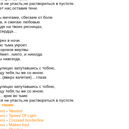
я не упасть,не раствориться в пустоте.
ет нас,оставив тени.
 мечтами, сбегаем от боли
а, я сжигаю любовью
дя на твоих ресницах,
сердца...
рех в ночи.
ас тьма укроет.
ороков жертвы.
мет...никто..и никогда.
 навсегда.
улицах запутавшись с тобою,
щу тебя,ты же со мною.
.(вверх взлетая)....глаза
улицах запутавшись с тобою,
щу тебя,ты же со мною.
..крик во тьме.
я не упасть,не раствориться в пустоте.
 также:
ons
-
Wasted
ons
-
Speed Of Light
ons
-
Crossed borderline
ons
-
Makes bad