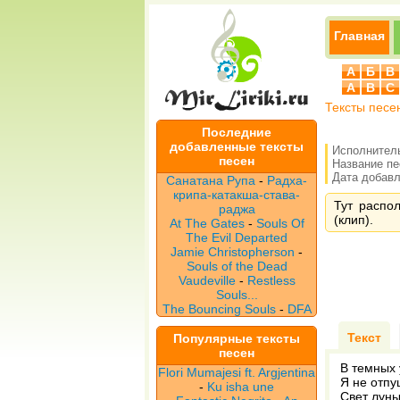
Главная
А
Б
В
A
B
C
Тексты песе
Последние
добавленные тексты
Исполнител
песен
Название п
Дата добавле
Санатана Рупа
-
Радха-
крипа-катакша-става-
Тут распол
раджа
(клип).
At The Gates
-
Souls Of
The Evil Departed
Jamie Christopherson
-
Souls of the Dead
Vaudeville
-
Restless
Souls...
The Bouncing Souls
-
DFA
Текст
Популярные тексты
песен
В темных 
Flori Mumajesi ft. Argjentina
Я не отпу
-
Ku isha une
Свет луны.