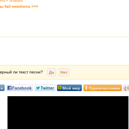
ons
-
Shades
ы fail emotions >>>
ерный ли текст песни?
Да
Нет
те
Facebook
Twitter
Мой мир
Одноклассники