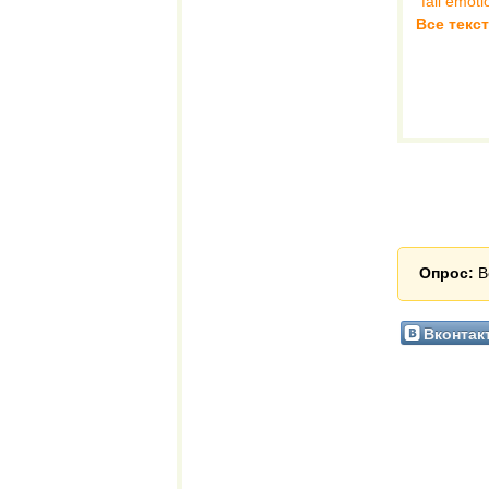
fail emoti
Все текст
Опрос:
В
Вконтак