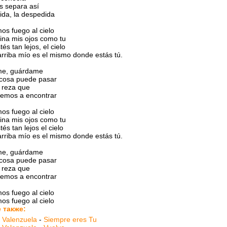
s separa así
ida, la despedida
s fuego al cielo
ina mis ojos como tu
és tan lejos, el cielo
rriba mío es el mismo donde estás tú.
me, guárdame
 cosa puede pasar
 reza que
remos a encontrar
s fuego al cielo
ina mis ojos como tu
és tan lejos el cielo
rriba mío es el mismo donde estás tú.
me, guárdame
 cosa puede pasar
 reza que
remos a encontrar
s fuego al cielo
s fuego al cielo
 также:
 Valenzuela
-
Siempre eres Tu