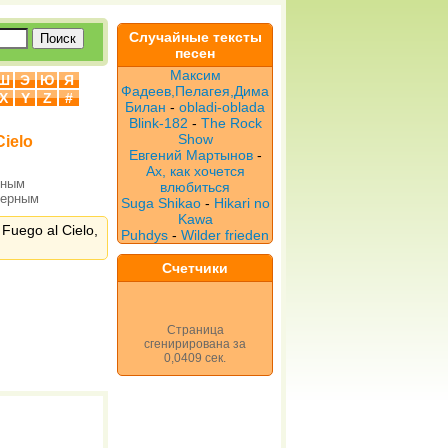
Случайные тексты
песен
Максим
Ш
Э
Ю
Я
Фадеев,Пелагея,Дима
X
Y
Z
#
Билан
-
obladi-oblada
Blink-182
-
The Rock
Show
Cielo
Евгений Мартынов
-
Ах, как хочется
рным
влюбиться
верным
Suga Shikao
-
Hikari no
Kawa
Fuego al Cielo,
Puhdys
-
Wilder frieden
Счетчики
Страница
сгенирирована за
0,0409 сек.