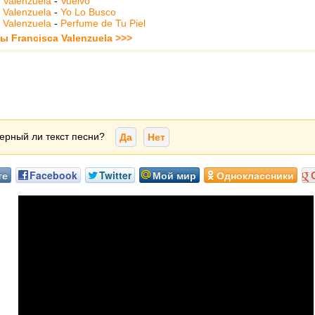
 Valenzuela
-
Vuelvo
 Valenzuela
-
Yo Lo Busco
 Valenzuela
-
Perfume de Tu Piel
ы Francisca Valenzuela >>>
ерный ли текст песни?
Да
Нет
те
Facebook
Twitter
Мой мир
Одноклассники