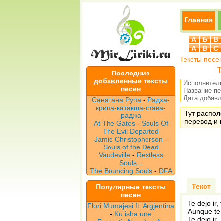
Главная
А
Б
В
A
B
C
Тексты песе
Т
Последние
добавленные тексты
Исполнител
песен
Название п
Дата добавле
Санатана Рупа
-
Радха-
крипа-катакша-става-
Тут распол
раджа
перевод и 
At The Gates
-
Souls Of
The Evil Departed
Jamie Christopherson
-
Souls of the Dead
Vaudeville
-
Restless
Souls...
The Bouncing Souls
-
DFA
Текст
Популярные тексты
песен
Te dejo ir, 
Flori Mumajesi ft. Argjentina
Aunque te
-
Ku isha une
Te dejo ir