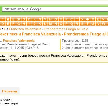
Г
Д
Е
Ж
З
И
К
Л
М
Н
О
П
Р
С
Т
У
Ф
Х
Ц
Ч
D
E
F
G
H
I
J
K
L
M
N
O
P
Q
R
S
T
U
V
W
н
/
F
/
Francisca Valenzuela
/
Prenderemos Fuego al Cielo
екст песни Francisca Valenzuela - Prenderemos Fuego al 
ь:
Francisca Valenzuela
Просмотров: 1155
есни:
Prenderemos Fuego al Cielo
1 чел. считают текст песни ве
ния: 11.11.2015 | 03:42:18
2 чел. считают текст песни не
ожен текст песни (слова песни) Francisca Valenzuela - Prenderemos 
видео (клип).
Перевод
te dejo ir
 quiero aquí