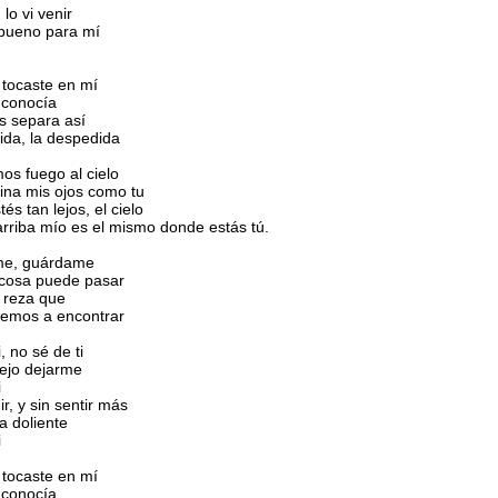
 lo vi venir
bueno para mí
 tocaste en mí
 conocía
s separa así
ida, la despedida
s fuego al cielo
ina mis ojos como tu
és tan lejos, el cielo
rriba mío es el mismo donde estás tú.
me, guárdame
 cosa puede pasar
 reza que
remos a encontrar
, no sé de ti
ejo dejarme
i
r, y sin sentir más
ra doliente
i
 tocaste en mí
 conocía