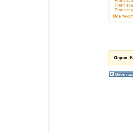
Francisca
Francisca
Francisca
Все текст
Опрос:
В
Вконтак