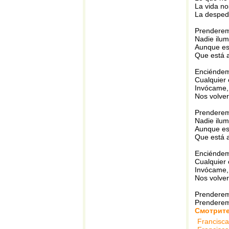
La vida no
La desped
Prenderemo
Nadie ilum
Aunque est
Que está a
Enciénde
Cualquier
Invócame,
Nos volve
Prenderemo
Nadie ilum
Aunque est
Que está a
Enciénde
Cualquier
Invócame,
Nos volve
Prenderemo
Prenderemo
Смотрите
Francisca