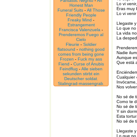
Fantastic Negrito
-
An
Lo vi venir,
Honest Man
Eras muy 
Funeral Suits
-
All Those
Lo vi venir
Friendly People
Freaky Mind
-
Llegaste y
Estrangement
Lo que no
Francisca Valenzuela
-
La vida no
Prenderemos Fuego al
La desped
Cielo
Fleurie
-
Soldier
Prenderemo
flatsound
-
nothing good
Nadie ilum
comes from being gone
Aunque est
Frozen
-
Fuck my ass
Que está a
Fiend
-
Curse of Anubis
Feindflug
-
Alle sieben
Enciénde
sekunden stirbt ein
Cualquier
Deutscher soldat.
Invócame,
Stalingrad-massengrab.
Nos volve
No sé de ti
Como te d
No sé de t
Y sin dormi
Esta tortu
No sé de t
Llegaste y
Lo que no