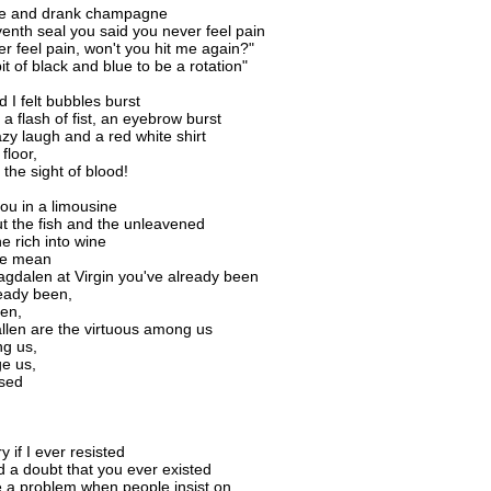
le and drank champagne
enth seal you said you never feel pain
er feel pain, won't you hit me again?"
it of black and blue to be a rotation"
d I felt bubbles burst
a flash of fist, an eyebrow burst
azy laugh and a red white shirt
 floor,
 the sight of blood!
you in a limousine
ut the fish and the unleavened
e rich into wine
he mean
gdalen at Virgin you've already been
eady been,
en,
allen are the virtuous among us
g us,
e us,
ssed
y if I ever resisted
d a doubt that you ever existed
e a problem when people insist on