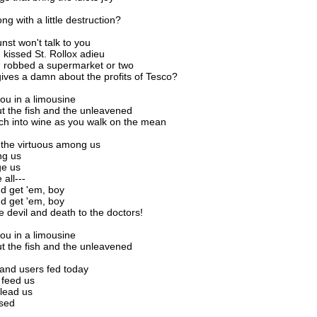
ng with a little destruction?
nst won't talk to you
kissed St. Rollox adieu
 robbed a supermarket or two
ives a damn about the profits of Tesco?
you in a limousine
ut the fish and the unleavened
ich into wine as you walk on the mean
 the virtuous among us
ng us
ge us
all---
d get 'em, boy
d get 'em, boy
he devil and death to the doctors!
you in a limousine
ut the fish and the unleavened
and users fed today
 feed us
lead us
ssed