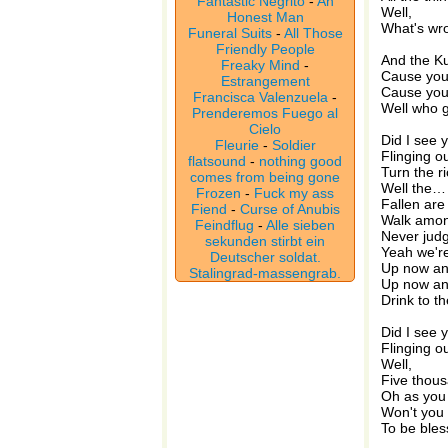
Fantastic Negrito
-
An
Well,
Honest Man
What's wro
Funeral Suits
-
All Those
Friendly People
And the Ku
Freaky Mind
-
Cause you 
Estrangement
Cause you
Francisca Valenzuela
-
Well who g
Prenderemos Fuego al
Cielo
Did I see 
Fleurie
-
Soldier
Flinging o
flatsound
-
nothing good
Turn the r
comes from being gone
Well the…
Frozen
-
Fuck my ass
Fallen are
Fiend
-
Curse of Anubis
Walk amo
Feindflug
-
Alle sieben
Never jud
sekunden stirbt ein
Yeah we're 
Deutscher soldat.
Up now an
Stalingrad-massengrab.
Up now an
Drink to t
Did I see 
Flinging o
Well,
Five thous
Oh as you
Won't you 
To be ble