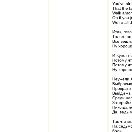
You've al
That the f
Walk amo
Oh if you 
We're all
Итак, гов
Только по
Все вещи,
Ну хорошо
И Кунст н
Потому чт
Потому чт
Ну хорошо
Неужели я
Выбрасыв
Преврати 
Выйди «в
Среди на
Затеряйся
Никогда н
Да, ведь м
Так что м
На седьмо
боли.