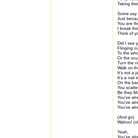
Taking the
Some say 
Just becau
You are th
I break thi
Think of y
Did I see 
Flinging o
To the who
Or the sc
Turn the ri
Walk on t
It's not a 
It's a nail
On the bar
You scatte
Be they Ma
You've al
You've al
You've alr
(And go)
Wahoo! (x
Yeah,
You've alr