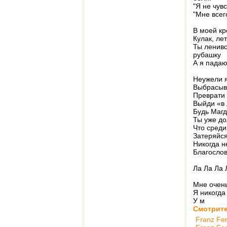
"Я не чув
"Мне всег
В моей кр
Кулак, ле
Ты ленив
рубашку
А я падаю
Неужели я
Выбрасыв
Преврати 
Выйди «в
Будь Магд
Ты уже до
Что среди
Затеряйся
Никогда н
Благослов
Ла Ла Ла 
Мне очень
Я никогда
У м
Смотрите
Franz Fe