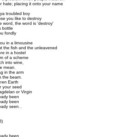
ir hate; placing it onto your name
ya troubled boy
se you like to destroy
e word, the word is 'destroy'
s bottle
ou fondly
you in a limousine
ut the fish and the unleavened
re in a hostel
um of a scheme
ch into wine,
he mean.
jag in the arm
 in the beam.
ren Earth
r your seed
gdelan or Virgin
ready been
ready been
eady seen...
8)
eady been,