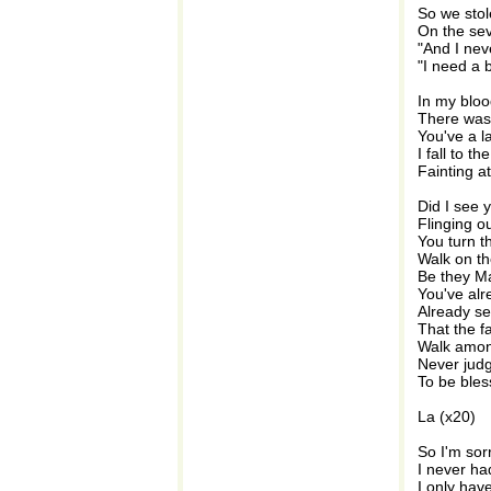
So we sto
On the sev
"And I nev
"I need a b
In my bloo
There was 
You've a l
I fall to the
Fainting at
Did I see 
Flinging o
You turn th
Walk on t
Be they Ma
You've alr
Already se
That the f
Walk amon
Never judg
To be ble
La (x20)
So I'm sorr
I never ha
I only hav