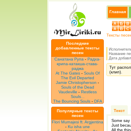
Главная
А
Б
В
A
B
C
Тексты песе
Последние
добавленные тексты
Исполнител
песен
Название п
Дата добавле
Санатана Рупа
-
Радха-
крипа-катакша-става-
Тут распол
раджа
(клип).
At The Gates
-
Souls Of
The Evil Departed
Jamie Christopherson
-
Souls of the Dead
Vaudeville
-
Restless
Souls...
The Bouncing Souls
-
DFA
Текст
Популярные тексты
песен
Some say 
Flori Mumajesi ft. Argjentina
Just becau
-
Ku isha une
All the thi