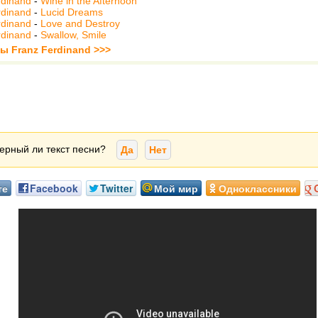
rdinand
-
Wine in the Afternoon
rdinand
-
Lucid Dreams
rdinand
-
Love and Destroy
rdinand
-
Swallow, Smile
ы Franz Ferdinand >>>
ерный ли текст песни?
Да
Нет
те
Facebook
Twitter
Мой мир
Одноклассники