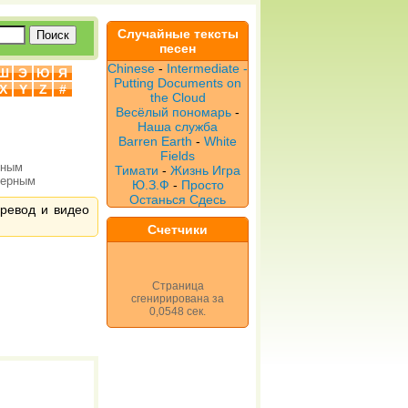
Случайные тексты
песен
Chinese
-
Intermediate -
Ш
Э
Ю
Я
Putting Documents on
X
Y
Z
#
the Cloud
Весёлый пономарь
-
Наша служба
Barren Earth
-
White
Fields
рным
Тимати
-
Жизнь Игра
верным
Ю.З.Ф
-
Просто
Останься Сдесь
еревод и видео
Счетчики
Страница
сгенирирована за
0,0548 сек.