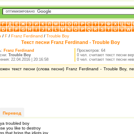
Г
Д
Е
Ж
З
И
К
Л
М
Н
О
П
Р
С
Т
У
Ф
Х
Ц
Ч
D
E
F
G
H
I
J
K
L
M
N
O
P
Q
R
S
T
U
V
W
н
/
F
/
Franz Ferdinand
/
Trouble Boy
Текст песни Franz Ferdinand - Trouble Boy
ь:
Franz Ferdinand
Просмотров: 64
есни:
Trouble Boy
0 чел. считают текст песни ве
ния: 22.04.2016 | 20:16:58
0 чел. считают текст песни не
ожен текст песни (слова песни) Franz Ferdinand - Trouble Boy, п
Перевод
ya troubled boy
se you like to destroy
ngs that bring the idiots joy