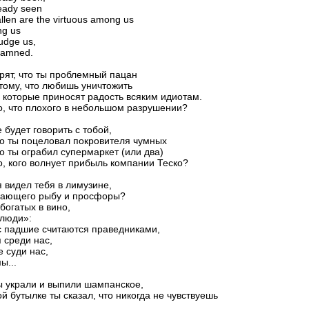
ready seen
allen are the virtuous among us
ng us
judge us,
 damned.
орят, что ты проблемный пацан
тому, что любишь уничтожить
 которые приносят радость всяким идиотам.
, что плохого в небольшом разрушении?
е будет говорить с тобой,
о ты поцеловал покровителя чумных
о ты ограбил супермаркет (или два)
, кого волнует прибыль компании Теско?
 видел тебя в лимузине,
ающего рыбу и просфоры?
богатых в вино,
 люди»:
с падшие считаются праведниками,
 среди нас,
е суди нас,
ы...
ы украли и выпили шампанское,
й бутылке ты сказал, что никогда не чувствуешь