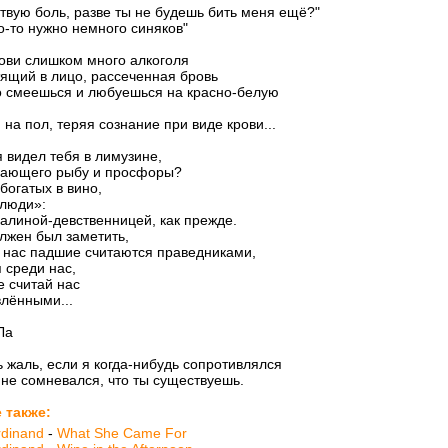
ствую боль, разве ты не будешь бить меня ещё?"
о-то нужно немного синяков"
ови слишком много алкоголя
тящий в лицо, рассеченная бровь
о смеешься и любуешься на красно-белую
 на пол, теряя сознание при виде крови...
 видел тебя в лимузине,
ающего рыбу и просфоры?
богатых в вино,
 люди»:
алиной-девственницей, как прежде.
лжен был заметить,
 нас падшие считаются праведниками,
 среди нас,
е считай нас
лёнными...
Ла
 жаль, если я когда-нибудь сопротивлялся
 не сомневался, что ты существуешь.
 также:
rdinand
-
What She Came For