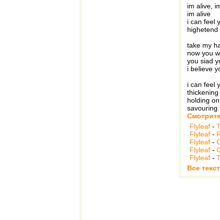
im alive, i
im alive
i can feel 
highetend
take my ha
now you wa
you siad 
i believe y
i can feel
thickening 
holding on
savouring 
Смотрите
Flyleaf
-
Flyleaf
-
F
Flyleaf
-
Flyleaf
-
C
Flyleaf
-
Все текст