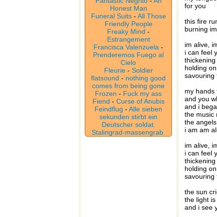
Fantastic Negrito
-
An
for you
Honest Man
Funeral Suits
-
All Those
this fire r
Friendly People
burning im
Freaky Mind
-
Estrangement
im alive, i
Francisca Valenzuela
-
i can feel
Prenderemos Fuego al
thickening 
Cielo
holding on
Fleurie
-
Soldier
savouring 
flatsound
-
nothing good
comes from being gone
my hands 
Frozen
-
Fuck my ass
and you w
Fiend
-
Curse of Anubis
and i began
Feindflug
-
Alle sieben
the music
sekunden stirbt ein
the angels
Deutscher soldat.
i am am al
Stalingrad-massengrab.
im alive, i
i can feel
thickening 
holding on
savouring 
the sun cr
the light i
and i see 