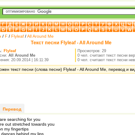
Г
Д
Е
Ж
З
И
К
Л
М
Н
О
П
Р
С
Т
У
Ф
Х
Ц
Ч
D
E
F
G
H
I
J
K
L
M
N
O
P
Q
R
S
T
U
V
W
н
/
F
/
Flyleaf
/
All Around Me
Текст песни Flyleaf - All Around Me
ь:
Flyleaf
Просмотров: 29
есни:
All Around Me
0 чел. считают текст песни ве
ния: 20.09.2014 | 16:11:39
0 чел. считают текст песни не
жен текст песни (слова песни) Flyleaf - All Around Me, перевод и ви
Перевод
re searching for you
re out stretched towards you
on my fingertips
 dances behind my lips