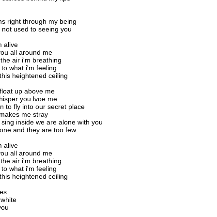
uns right through my being
 not used to seeing you
m alive
 you all around me
the air i'm breathing
 to what i'm feeling
this heightened ceiling
float up above me
hisper you lvoe me
 to fly into our secret place
 makes me stray
 sing inside we are alone with you
one and they are too few
m alive
 you all around me
the air i'm breathing
 to what i'm feeling
this heightened ceiling
ies
s white
you