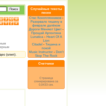
Случайные тексты
песен
Стас Коноплянников
-
Ш
Э
Ю
Я
Разорвало тишину в
X
Y
Z
#
феврале далёком
Дороги Меняют Цвет
-
Прощай Аргентина
Lunatica
-
Heart Of A
Lion
рным
Citadel
-
Тишина и
верным
покой
Music Instructor
-
Don't
део (клип).
Stop The Rock
Счетчики
Страница
сгенирирована за
0,0433 сек.