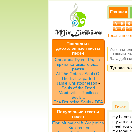
Главная
А
Б
В
A
B
C
Тексты песе
Последние
добавленные тексты
Исполнител
песен
Название п
Дата добавле
Санатана Рупа
-
Радха-
крипа-катакша-става-
Тут располо
раджа
At The Gates
-
Souls Of
The Evil Departed
Jamie Christopherson
-
Souls of the Dead
Vaudeville
-
Restless
Souls...
The Bouncing Souls
-
DFA
Текст
Популярные тексты
песен
my hands a
my arms a
Flori Mumajesi ft. Argjentina
i feel you 
-
Ku isha une
my tongue