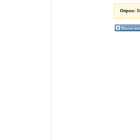
Опрос:
В
Вконтак