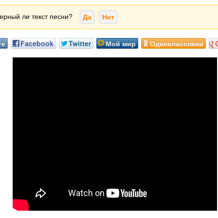
ерный ли текст песни?
Да
Нет
те
Facebook
Twitter
Мой мир
Одноклассники