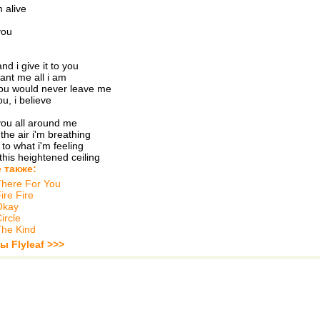
m alive
you
nd i give it to you
nt me all i am
you would never leave me
ou, i believe
 you all around me
the air i'm breathing
 to what i'm feeling
this heightened ceiling
 также:
There For You
ire Fire
Okay
ircle
The Kind
ы Flyleaf >>>