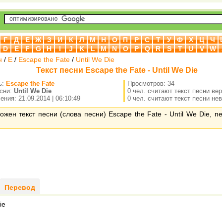
Г
Д
Е
Ж
З
И
К
Л
М
Н
О
П
Р
С
Т
У
Ф
Х
Ц
Ч
D
E
F
G
H
I
J
K
L
M
N
O
P
Q
R
S
T
U
V
W
н
/
E
/
Escape the Fate
/
Until We Die
Текст песни Escape the Fate - Until We Die
ь:
Escape the Fate
Просмотров: 34
есни:
Until We Die
0 чел. считают текст песни ве
ния: 21.09.2014 | 06:10:49
0 чел. считают текст песни не
ожен текст песни (слова песни) Escape the Fate - Until We Die, п
Перевод
ie