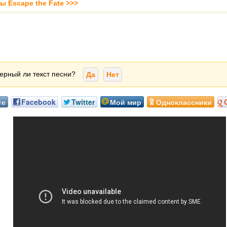
ы Escape the Fate >>>
ерный ли текст песни?
Да
Нет
те
Facebook
Twitter
Мой мир
Одноклассники