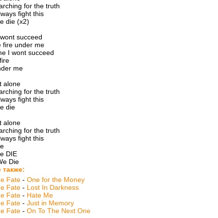
rching for the truth
ways fight this
we die (x2)
 I wont succeed
he fire under me
 me I wont succeed
fire
under me
t alone
rching for the truth
ways fight this
we die
t alone
rching for the truth
ways fight this
we
 we DIE
 We Die
 также:
he Fate
-
One for the Money
he Fate
-
Lost In Darkness
he Fate
-
Hate Me
he Fate
-
Just in Memory
he Fate
-
On To The Next One