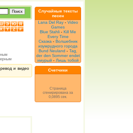
Случайные тексты
песен
Lana Del Ray
-
Video
Ш
Э
Ю
Я
Games
X
Y
Z
#
Blue Stahli
-
Kill Me
Every Time
Сказка
-
Волшебник
изумрудного города
Bund Neuland
-
Tag,
рным
der den Sommer endet
верным
хмурый
-
Лишь тобой
еревод и видео
Счетчики
Страница
сгенирирована за
0,0895 сек.