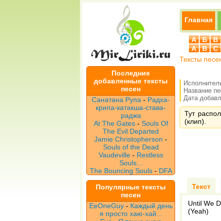
Главная
А
Б
В
A
B
C
Тексты песе
Последние
добавленные тексты
Исполнител
песен
Название п
Дата добавле
Санатана Рупа
-
Радха-
крипа-катакша-става-
Тут распол
раджа
(клип).
At The Gates
-
Souls Of
The Evil Departed
Jamie Christopherson
-
Souls of the Dead
Vaudeville
-
Restless
Souls...
The Bouncing Souls
-
DFA
Текст
Популярные тексты
песен
Until We D
EeOneGuy
-
Каждый день
(Yeah)
я просто хаю-хай...