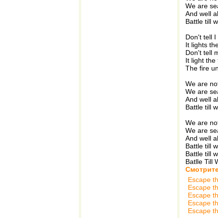
We are sea
And well al
Battle till 
Don't tell
It lights t
Don't tell
It light the 
The fire 
We are no
We are sea
And well al
Battle till 
We are no
We are sea
And well al
Battle till 
Battle till
Batlle Till
Смотрите
Escape t
Escape t
Escape t
Escape t
Escape t