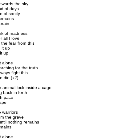
 towards the sky
nd of days
ce of sanity
 remains
brain
ink of madness
 all I love
the fear from this
 it up
it up
t alone
rching for the truth
ways fight this
we die (x2)
an animal lock inside a cage
g back in forth
th pace
cape
 warriors
om the grave
t until nothing remains
emains
t alone