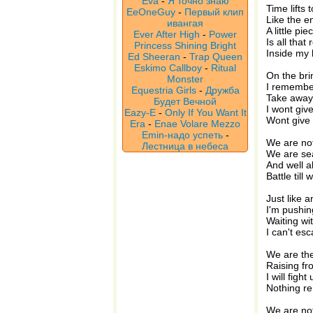
Eva
-
Я точно знаю
Time lifts
EeOneGuy
-
Первый клип
Like the e
ивангая
A little pie
Ever After High
-
Power
Is all that
Princess Shining Bright
Inside my 
Ed Sheeran
-
Trap Queen
Eskimo Callboy
-
Ritual
On the br
Monster
I remember
Equestria Girls
-
Дружба
Take away 
Будет Вечной
I wont give
Eazy-E
-
Only If You Want It
Wont give 
Era
-
Enae Volare Mezzo
Emin-надо успеть
-
We are no
Лестница в небеса
We are sea
And well al
Battle till 
Just like 
I'm pushin
Waiting wi
I can't es
We are the
Raising fr
I will figh
Nothing r
We are no