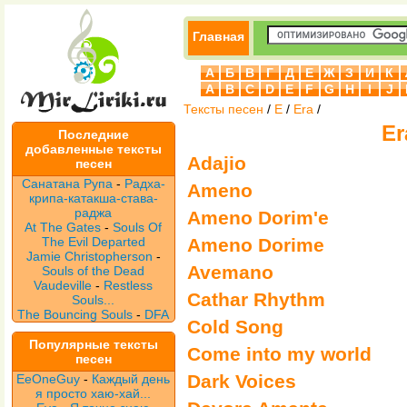
Главная
А
Б
В
Г
Д
Е
Ж
З
И
К
A
B
C
D
E
F
G
H
I
J
Тексты песен
/
E
/
Era
/
Er
Последние
добавленные тексты
Adajio
песен
Санатана Рупа
-
Радха-
Ameno
крипа-катакша-става-
раджа
Ameno Dorim'e
At The Gates
-
Souls Of
The Evil Departed
Ameno Dorime
Jamie Christopherson
-
Avemano
Souls of the Dead
Vaudeville
-
Restless
Cathar Rhythm
Souls...
The Bouncing Souls
-
DFA
Cold Song
Популярные тексты
Come into my world
песен
Dark Voices
EeOneGuy
-
Каждый день
я просто хаю-хай...