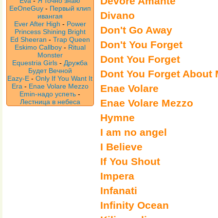
Devore Amante
Eva
-
Я точно знаю
EeOneGuy
-
Первый клип
Divano
ивангая
Ever After High
-
Power
Don't Go Away
Princess Shining Bright
Ed Sheeran
-
Trap Queen
Don't You Forget
Eskimo Callboy
-
Ritual
Monster
Dont You Forget
Equestria Girls
-
Дружба
Будет Вечной
Dont You Forget About
Eazy-E
-
Only If You Want It
Era
-
Enae Volare Mezzo
Enae Volare
Emin-надо успеть
-
Enae Volare Mezzo
Лестница в небеса
Hymne
I am no angel
I Believe
If You Shout
Impera
Infanati
Infinity Ocean