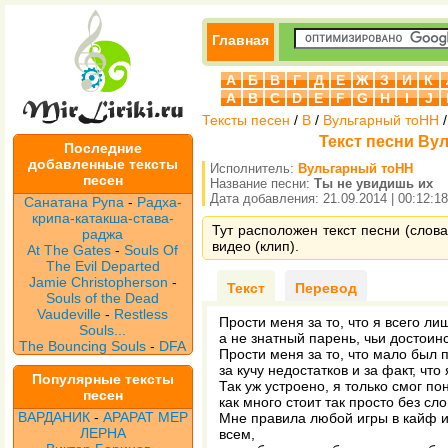
Главная
А
Б
В
Г
Д
Е
Ж
З
И
К
A
B
C
D
E
F
G
H
I
J
Тексты песен
/
В
/
Вульгарный тоНН
Текст песни Ву
Последние
добавленные тексты
Исполнитель:
Вульгарный тоНН
песен
Название песни:
Ты не увидишь их
Дата добавления: 21.09.2014 | 00:12:18
Санатана Рупа
-
Радха-
крипа-катакша-става-
Тут расположен текст песни (слов
раджа
видео (клип).
At The Gates
-
Souls Of
The Evil Departed
Jamie Christopherson
-
Текст
Перевод
Souls of the Dead
Vaudeville
-
Restless
Прости меня за то, что я всего л
Souls...
а не знатный парень, чьи достоинс
The Bouncing Souls
-
DFA
Прости меня за то, что мало был 
за кучу недостатков и за факт, что
Популярные тексты
Так уж устроено, я только смог по
песен
как много стоит так просто без сло
ВАРДАНИК
-
АРАРАТ МЕР
Мне правила любой игры в кайф и 
ЛЕРНА
всем,