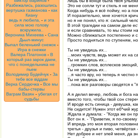
Виктор Баринов
-
лишь бы в конце была твоя улыбка
Разбежались, разошлись
Это не сопли тут и стиль я не мен
вертушка газманова
-
как
Когда нибудь я всё пойму, но а по
Киану
И поразительно, мне хочется крича
ведь я любила,
-
и эта
но я не понял, кто я: сильный чел
сила мою голову
В этой трагедии на самом деле ес
вскружила..
и если сравнивать, то мы стоим н
Вероника Михеева
-
Сана
Можно сближаться постепенно и с
Дьыл-минус
Просто подняться по ступеням, но
Выпал беленький снежок
-
Игра в снежки
Ты не увидишь их...
Валера Платонов
-
В
...моих чувств, ведь может их на с
который раз зарок даем,
Ты не увидишь их...
что с понедельника не
...громких слов, всплесков эмоций,
пьем
Ты не увидишь их...
Володимир Будейчук
-
За
...я часто вру, но теперь я честно 
тебе все віддам
Ты не увидишь их...
Верка Сердючка
-
Все мы
...пока все разговоры сводятся к "
бабы-стервы
Ваграм Вазян
-
убегая от
А я делил вечер, любовь и бога на
судьбы
вместо того, чтобы твой сон стере
И вроде есть синица - девушка, ка
Не сидится! Нужен этот еб*чий жу
Ждала и думала: - "Когда же он п
Вот он я. - "Приветик, я по-своем
И впредь это моя вторая половина
третья - друзья и пиво, четвёртая 
Нет добрее и нет злей меня, да зн