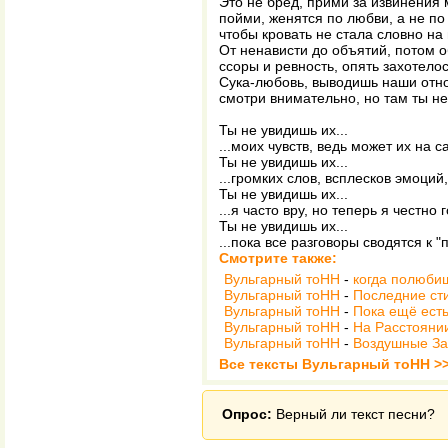
Это не бред, прими за извинения 
пойми, женятся по любви, а не по
чтобы кровать не стала словно на 
От ненависти до объятий, потом о
ссоры и ревность, опять захотелос
Сука-любовь, выводишь наши отн
смотри внимательно, но там ты не
Ты не увидишь их...
...моих чувств, ведь может их на с
Ты не увидишь их...
...громких слов, всплесков эмоций
Ты не увидишь их...
...я часто вру, но теперь я честно 
Ты не увидишь их...
...пока все разговоры сводятся к "
Смотрите также:
Вульгарный тоНН
-
когда полюби
Вульгарный тоНН
-
Последние сти
Вульгарный тоНН
-
Пока ещё есть
Вульгарный тоНН
-
На Расстояни
Вульгарный тоНН
-
Воздушные З
Все тексты Вульгарный тоНН >
Опрос:
Верный ли текст песни?