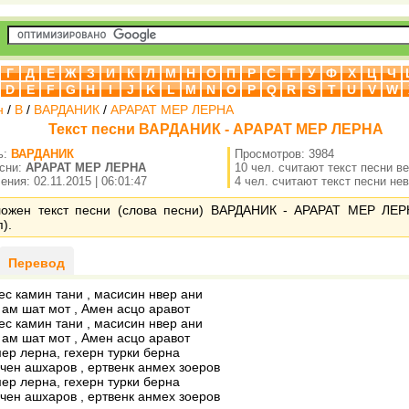
Г
Д
Е
Ж
З
И
К
Л
М
Н
О
П
Р
С
Т
У
Ф
Х
Ц
Ч
D
E
F
G
H
I
J
K
L
M
N
O
P
Q
R
S
T
U
V
W
н
/
В
/
ВАРДАНИК
/
АРАРАТ МЕР ЛЕРНА
Текст песни ВАРДАНИК - АРАРАТ МЕР ЛЕРНА
ь:
ВАРДАНИК
Просмотров: 3984
есни:
АРАРАТ МЕР ЛЕРНА
10 чел. считают текст песни в
ния: 02.11.2015 | 06:01:47
4 чел. считают текст песни не
ложен текст песни (слова песни) ВАРДАНИК - АРАРАТ МЕР ЛЕР
).
Перевод
ес камин тани , масисин нвер ани
 ам шат мот , Амен асцо аравот
ес камин тани , масисин нвер ани
 ам шат мот , Амен асцо аравот
ер лерна, гехерн турки берна
чен ашхаров , ертвенк анмех зоеров
ер лерна, гехерн турки берна
чен ашхаров , ертвенк анмех зоеров