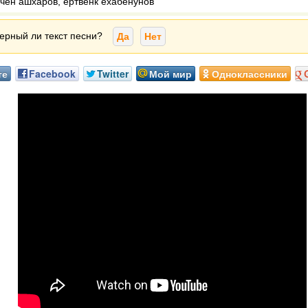
чен ашхаров, ертвенк ехабенунов
ерный ли текст песни?
Да
Нет
те
Facebook
Twitter
Мой мир
Одноклассники