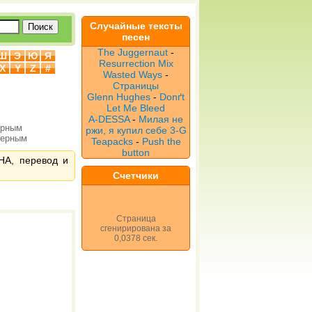
Случайные тексты
песен
The Juggernaut
-
Ш
Э
Ю
Я
Resurrection Mix
X
Y
Z
#
Wasted Ways
-
Страницы
Glenn Hughes
-
Donґt
Let Me Bleed
A-DESSA
-
Милая не
ерным
ржи, я купил себе 3-G
верным
Teapacks
-
Push the
button
НА, перевод и
Счетчики
Страница
сгенирирована за
0,0378 сек.