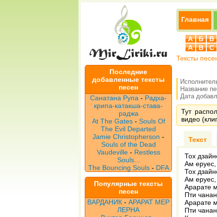
Главная
А
Б
В
A
B
C
Тексты песе
Последние
добавленные тексты
Исполнител
песен
Название п
Дата добавле
Санатана Рупа
-
Радха-
крипа-катакша-става-
Тут распо
раджа
видео (клип
At The Gates
-
Souls Of
The Evil Departed
Jamie Christopherson
-
Текст
Souls of the Dead
Vaudeville
-
Restless
Тох дзайн
Souls...
Ам еруес,
The Bouncing Souls
-
DFA
Тох дзайн
Ам еруес,
Популярные тексты
Арарате м
песен
Пти чанан
ВАРДАНИК
-
АРАРАТ МЕР
Арарате м
ЛЕРНА
Пти чанан