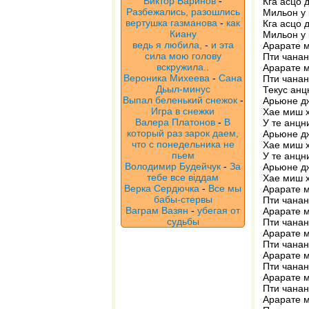
Виктор Баринов
-
Кга асцо 
Разбежались, разошлись
Мильон у 
вертушка газманова
-
как
Кга асцо 
Киану
Мильон у 
ведь я любила,
-
и эта
Арарате м
сила мою голову
Пти чанан
вскружила..
Арарате м
Вероника Михеева
-
Сана
Пти чанан
Дьыл-минус
Текус анц
Выпал беленький снежок
-
Арьюне д
Игра в снежки
Хае миш 
Валера Платонов
-
В
У те анцн
который раз зарок даем,
Арьюне д
что с понедельника не
Хае миш 
пьем
У те анцн
Володимир Будейчук
-
За
Арьюне д
тебе все віддам
Хае миш 
Верка Сердючка
-
Все мы
Арарате м
бабы-стервы
Пти чанан
Ваграм Вазян
-
убегая от
Арарате м
судьбы
Пти чанан
Арарате м
Пти чанан
Арарате м
Пти чанан
Арарате м
Пти чанан
Арарате м