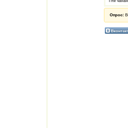
Пти чанан
Опрос:
В
Вконтак