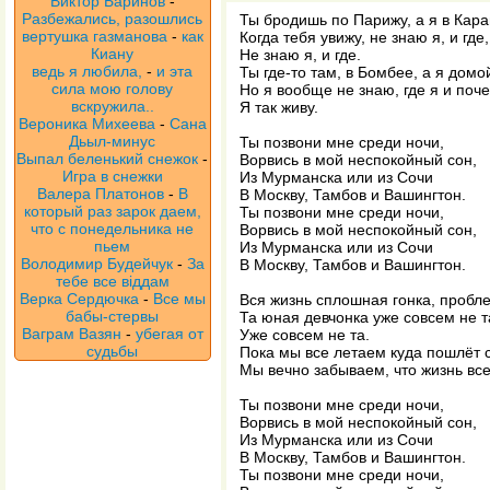
Виктор Баринов
-
Разбежались, разошлись
Ты бродишь по Парижу, а я в Кара
вертушка газманова
-
как
Когда тебя увижу, не знаю я, и где,
Киану
Не знаю я, и где.
ведь я любила,
-
и эта
Ты где-то там, в Бомбее, а я домой
сила мою голову
Но я вообще не знаю, где я и поч
вскружила..
Я так живу.
Вероника Михеева
-
Сана
Дьыл-минус
Ты позвони мне среди ночи,
Выпал беленький снежок
-
Ворвись в мой неспокойный сон,
Игра в снежки
Из Мурманска или из Сочи
Валера Платонов
-
В
В Москву, Тамбов и Вашингтон.
который раз зарок даем,
Ты позвони мне среди ночи,
что с понедельника не
Ворвись в мой неспокойный сон,
пьем
Из Мурманска или из Сочи
Володимир Будейчук
-
За
В Москву, Тамбов и Вашингтон.
тебе все віддам
Верка Сердючка
-
Все мы
Вся жизнь сплошная гонка, пробле
бабы-стервы
Та юная девчонка уже совсем не т
Ваграм Вазян
-
убегая от
Уже совсем не та.
судьбы
Пока мы все летаем куда пошлёт 
Мы вечно забываем, что жизнь все
Ты позвони мне среди ночи,
Ворвись в мой неспокойный сон,
Из Мурманска или из Сочи
В Москву, Тамбов и Вашингтон.
Ты позвони мне среди ночи,