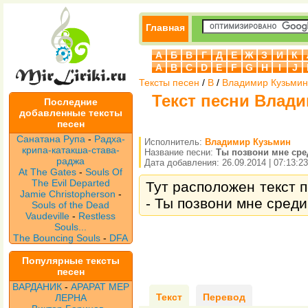
Главная
А
Б
В
Г
Д
Е
Ж
З
И
К
A
B
C
D
E
F
G
H
I
J
Тексты песен
/
В
/
Владимир Кузьмин
Текст песни Влад
Последние
добавленные тексты
песен
Санатана Рупа
-
Радха-
Исполнитель:
Владимир Кузьмин
крипа-катакша-става-
Название песни:
Ты позвони мне сре
раджа
Дата добавления: 26.09.2014 | 07:13:23
At The Gates
-
Souls Of
The Evil Departed
Тут расположен текст 
Jamie Christopherson
-
- Ты позвони мне среди
Souls of the Dead
Vaudeville
-
Restless
Souls...
The Bouncing Souls
-
DFA
Популярные тексты
песен
ВАРДАНИК
-
АРАРАТ МЕР
Текст
Перевод
ЛЕРНА