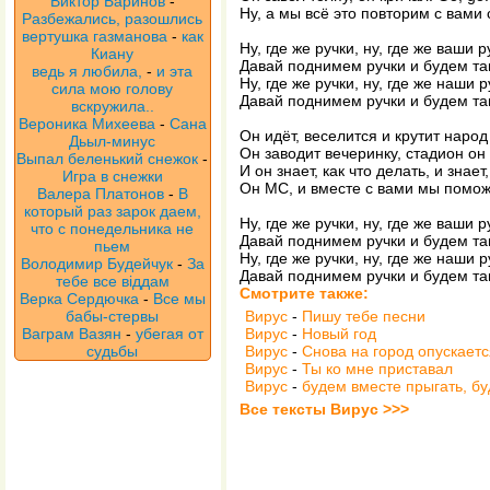
Виктор Баринов
-
Ну, а мы всё это повторим с вами
Разбежались, разошлись
вертушка газманова
-
как
Ну, где же ручки, ну, где же ваши р
Киану
Давай поднимем ручки и будем та
ведь я любила,
-
и эта
Ну, где же ручки, ну, где же наши р
сила мою голову
Давай поднимем ручки и будем та
вскружила..
Вероника Михеева
-
Сана
Он идёт, веселится и крутит народ
Дьыл-минус
Он заводит вечеринку, стадион он
Выпал беленький снежок
-
И он знает, как что делать, и знает
Игра в снежки
Он MC, и вместе с вами мы помо
Валера Платонов
-
В
который раз зарок даем,
Ну, где же ручки, ну, где же ваши р
что с понедельника не
Давай поднимем ручки и будем та
пьем
Ну, где же ручки, ну, где же наши р
Володимир Будейчук
-
За
Давай поднимем ручки и будем та
тебе все віддам
Смотрите также:
Верка Сердючка
-
Все мы
бабы-стервы
Вирус
-
Пишу тебе песни
Ваграм Вазян
-
убегая от
Вирус
-
Новый год
судьбы
Вирус
-
Снова на город опускаетс
Вирус
-
Ты ко мне приставал
Вирус
-
будем вместе прыгать, б
Все тексты Вирус >>>