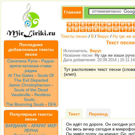
Главная
А
Б
В
Г
Д
Е
Ж
З
И
К
A
B
C
D
E
F
G
H
I
J
Тексты песен
/
В
/
Вирус
/
Ну где же в
Текст песни
Последние
добавленные тексты
Исполнитель:
Вирус
песен
Название песни:
Ну где же ваши ручк
Дата добавления: 20.09.2014 | 15:11:14
Санатана Рупа
-
Радха-
крипа-катакша-става-
Тут расположен текст песни (слова
раджа
(клип).
At The Gates
-
Souls Of
The Evil Departed
Jamie Christopherson
-
Souls of the Dead
Vaudeville
-
Restless
Souls...
The Bouncing Souls
-
DFA
Текст
Перевод
Популярные тексты
песен
Он идёт по дороге. Он сегодня ус
ВАРДАНИК
-
АРАРАТ МЕР
Он весь вечер сегодня в микрофо
ЛЕРНА
Он завёл толпу, он кричал: Go, go!