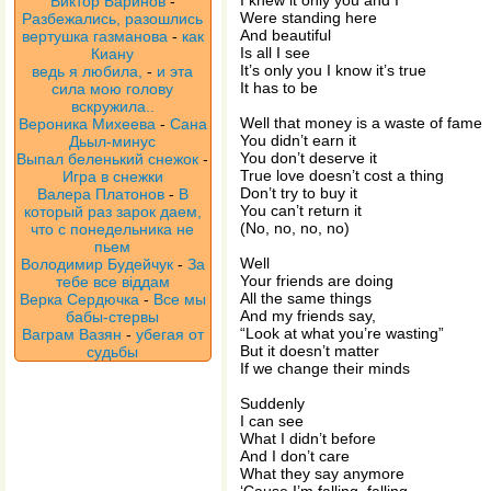
I knew it only you and I
Виктор Баринов
-
Were standing here
Разбежались, разошлись
And beautiful
вертушка газманова
-
как
Is all I see
Киану
It’s only you I know it’s true
ведь я любила,
-
и эта
It has to be
сила мою голову
вскружила..
Well that money is a waste of fame
Вероника Михеева
-
Сана
You didn’t earn it
Дьыл-минус
You don’t deserve it
Выпал беленький снежок
-
True love doesn’t cost a thing
Игра в снежки
Don’t try to buy it
Валера Платонов
-
В
You can’t return it
который раз зарок даем,
(No, no, no, no)
что с понедельника не
пьем
Well
Володимир Будейчук
-
За
Your friends are doing
тебе все віддам
All the same things
Верка Сердючка
-
Все мы
And my friends say,
бабы-стервы
“Look at what you’re wasting”
Ваграм Вазян
-
убегая от
But it doesn’t matter
судьбы
If we change their minds
Suddenly
I can see
What I didn’t before
And I don’t care
What they say anymore