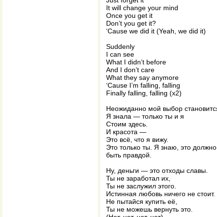
Just forget it
It will change your mind
Once you get it
Don’t you get it?
‘Cause we did it (Yeah, we did it)
Suddenly
I can see
What I didn’t before
And I don’t care
What they say anymore
‘Cause I’m falling, falling
Finally falling, falling (x2)
Неожиданно мой выбор становитс
Я знала — только ты и я
Стоим здесь.
И красота —
Это всё, что я вижу.
Это только ты. Я знаю, это должно
быть правдой.
Ну, деньги — это отходы славы.
Ты не заработал их,
Ты не заслужил этого.
Истинная любовь ничего не стоит.
Не пытайся купить её,
Ты не можешь вернуть это.