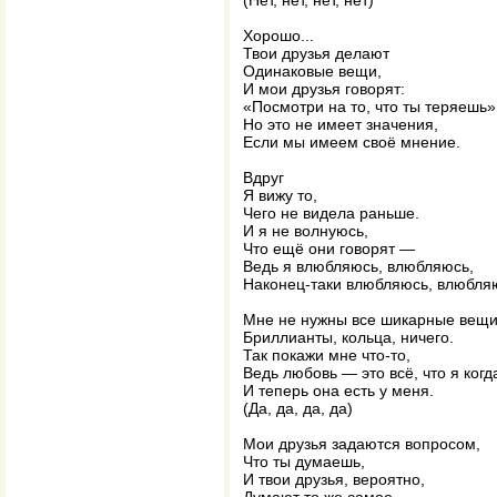
(Нет, нет, нет, нет)
Хорошо...
Твои друзья делают
Одинаковые вещи,
И мои друзья говорят:
«Посмотри на то, что ты теряешь»
Но это не имеет значения,
Если мы имеем своё мнение.
Вдруг
Я вижу то,
Чего не видела раньше.
И я не волнуюсь,
Что ещё они говорят —
Ведь я влюбляюсь, влюбляюсь,
Наконец-таки влюбляюсь, влюбляю
Мне не нужны все шикарные вещи
Бриллианты, кольца, ничего.
Так покажи мне что-то,
Ведь любовь — это всё, что я когд
И теперь она есть у меня.
(Да, да, да, да)
Мои друзья задаются вопросом,
Что ты думаешь,
И твои друзья, вероятно,