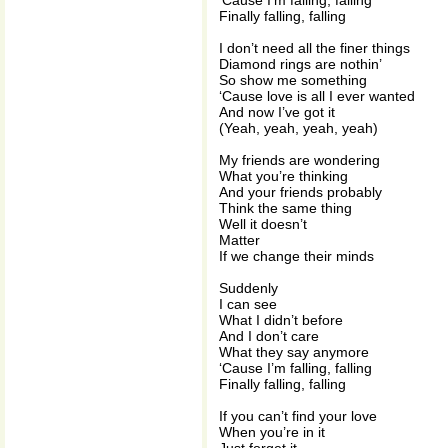
‘Cause I’m falling, falling
Finally falling, falling
I don’t need all the finer things
Diamond rings are nothin’
So show me something
‘Cause love is all I ever wanted
And now I’ve got it
(Yeah, yeah, yeah, yeah)
My friends are wondering
What you’re thinking
And your friends probably
Think the same thing
Well it doesn’t
Matter
If we change their minds
Suddenly
I can see
What I didn’t before
And I don’t care
What they say anymore
‘Cause I’m falling, falling
Finally falling, falling
If you can’t find your love
When you’re in it