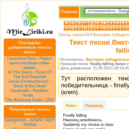
Главная
А
Б
В
Г
Д
Е
Ж
З
И
К
A
B
C
D
E
F
G
H
I
J
Тексты песен
/
В
/
Виктория победит
Текст песни Викт
Последние
добавленные тексты
fal
песен
Санатана Рупа
-
Радха-
Исполнитель:
Виктория победитель
крипа-катакша-става-
Название песни:
finally falling itunes
раджа
Дата добавления: 21.09.2014 | 00:16:45
At The Gates
-
Souls Of
The Evil Departed
Тут расположен тек
Jamie Christopherson
-
победительница - finall
Souls of the Dead
Vaudeville
-
Restless
(клип).
Souls...
The Bouncing Souls
-
DFA
Текст
Перевод
Популярные тексты
песен
Finally falling
Наконец влюбляюсь
ВАРДАНИК
-
АРАРАТ МЕР
Suddenly my choice is clear
ЛЕРНА