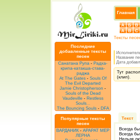
Главная
А
Б
В
A
B
C
Тексты песе
Последние
добавленные тексты
Исполнител
песен
Название п
Дата добавле
Санатана Рупа
-
Радха-
крипа-катакша-става-
Тут распо
раджа
(клип).
At The Gates
-
Souls Of
The Evil Departed
Jamie Christopherson
-
Souls of the Dead
Vaudeville
-
Restless
Souls...
The Bouncing Souls
-
DFA
Текст
Популярные тексты
песен
Всегда бы
ВАРДАНИК
-
АРАРАТ МЕР
Всегда бы
ЛЕРНА
Нельзя л