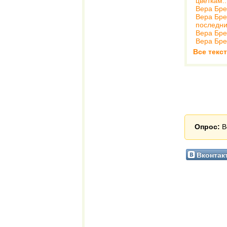
цветкам..
Вера Бр
Вера Бр
последни
Вера Бр
Вера Бр
Все текс
Опрос:
В
Вконтак