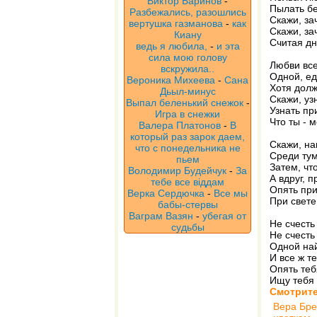
Виктор Баринов
-
Пылать бе
Разбежались, разошлись
Скажи, за
вертушка газманова
-
как
Скажи, за
Киану
Считая дн
ведь я любила,
-
и эта
сила мою голову
Любви все
вскружила..
Одной, ед
Вероника Михеева
-
Сана
Хотя долж
Дьыл-минус
Скажи, уз
Выпал беленький снежок
-
Узнать пр
Игра в снежки
Что ты - м
Валера Платонов
-
В
который раз зарок даем,
Скажи, на
что с понедельника не
Среди тум
пьем
Затем, чт
Володимир Будейчук
-
За
А вдруг, 
тебе все віддам
Опять при
Верка Сердючка
-
Все мы
При свете
бабы-стервы
Ваграм Вазян
-
убегая от
Не счесть
судьбы
Не счесть
Одной най
И все ж т
Опять теб
Ищу тебя 
Смотрите
Вера Бр