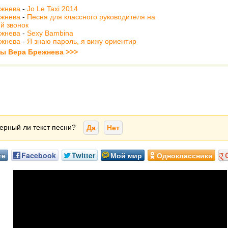
ежнева
-
Jo Le Taxi 2014
ежнева
-
Песня для классного руководителя на
й звонок
ежнева
-
Sexy Bambina
ежнева
-
Я знаю пароль, я вижу ориентир
ты Вера Брежнева >>>
ерный ли текст песни?
Да
Нет
те
Facebook
Twitter
Мой мир
Одноклассники