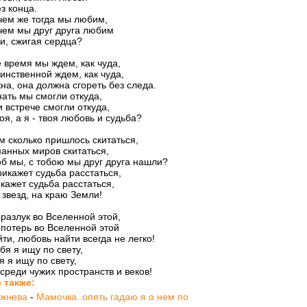
з конца.
чем же тогда мы любим,
чем мы друг друга любим
и, сжигая сердца?
 время мы ждем, как чуда,
инственной ждем, как чуда,
на, она должна сгореть без следа.
нать мы смогли откуда,
и встрече смогли откуда,
оя, а я - твоя любовь и судьба?
м сколько пришлось скитаться,
анных миров скитаться,
об мы, с тобою мы друг друга нашли?
прикажет судьба расстаться,
кажет судьба расстаться,
 звезд, на краю Земли!
 разлук во Вселенной этой,
 потерь во Вселенной этой
ти, любовь найти всегда не легко!
ебя я ищу по свету,
я я ищу по свету,
среди чужих пространств и веков!
 также:
ежнева
-
Мамочка..опять гадаю я о нем по