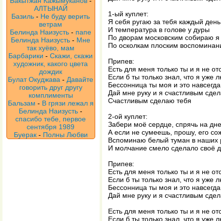
Бакытжан Кажымуканов
-
АЛТЫНАЙ
1-ый куплет:
Базиль
-
Не буду верить
Я себя ругаю за тебя каждый день
ветрам
И температура в голове у дуры
Белинда Наизусть
-
папе
По дворам московским собираю я
Белинда Наизусть
-
Мне
По осколкам плоским воспоминан
так хуёво, мам
Барбарики
-
Скажи, скажи
Припев:
художник, какого цвета
Есть для меня только ты и я не о
дождик
Если б ты только знал, что я уже 
Булат Окуджава
-
Давайте
Бессонница ты моя и это навсегда
говорить друг другу
Дай мне руку и я счастливым сде
комплименты
Счастливым сделаю тебя
Бальзам
-
В грязи лежал я
Белинда Наизусть
-
2-ой куплет:
спасибо тебе, первое
Забери моё сердце, спрячь на дне
сентября 1989
А если не сумеешь, прошу, его со
Буерак
-
Полны Любви
Вспоминаю белый туман в наших 
И молчание смело сделало своё 
Припев:
Есть для меня только ты и я не о
Если б ты только знал, что я уже 
Бессонница ты моя и это навсегда
Дай мне руку и я счастливым сде
Есть для меня только ты и я не о
Если б ты только знал, что я уже 