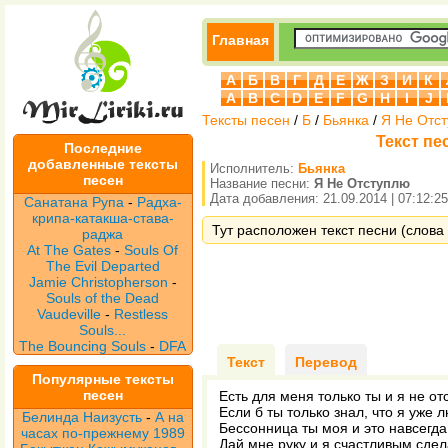
Главная
А
Б
В
Г
Д
Е
Ж
З
И
К
A
B
C
D
E
F
G
H
I
J
Тексты песен
/
Б
/
Бьянка
/
Я Не Отс
Текст пе
Последние
добавленные тексты
Исполнитель:
Бьянка
песен
Название песни:
Я Не Отступлю
Дата добавления: 21.09.2014 | 07:12:25
Санатана Рупа
-
Радха-
крипа-катакша-става-
Тут расположен текст песни (слова 
раджа
At The Gates
-
Souls Of
The Evil Departed
Jamie Christopherson
-
Souls of the Dead
Vaudeville
-
Restless
Souls...
The Bouncing Souls
-
DFA
Текст
Перевод
Популярные тексты
песен
Есть для меня только ты и я не о
Если б ты только знал, что я уже 
Белинда Наизусть
-
А на
Бессонница ты моя и это навсегда
часах по-прежнему 1989
Дай мне руку и я счастливым сде