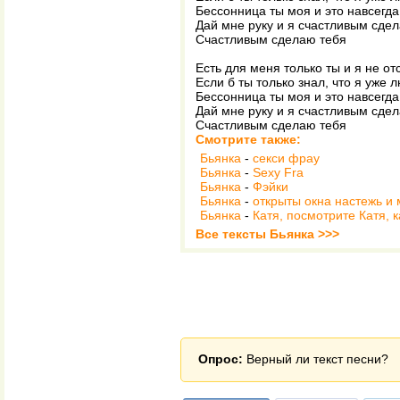
Бессонница ты моя и это навсегда
Дай мне руку и я счастливым сде
Счастливым сделаю тебя
Есть для меня только ты и я не о
Если б ты только знал, что я уже 
Бессонница ты моя и это навсегда
Дай мне руку и я счастливым сде
Счастливым сделаю тебя
Смотрите также:
Бьянка
-
секси фрау
Бьянка
-
Sexy Fra
Бьянка
-
Фэйки
Бьянка
-
открыты окна настежь и 
Бьянка
-
Катя, посмотрите Катя, к
Все тексты Бьянка >>>
Опрос:
Верный ли текст песни?