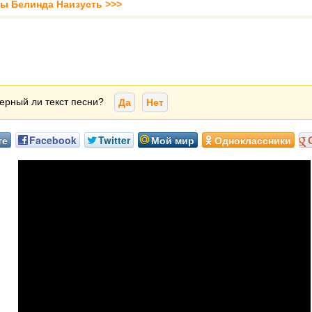
ты Белинда Наизусть >>>
ерный ли текст песни?
Да
Нет
те
Facebook
Twitter
Мой мир
Одноклассники