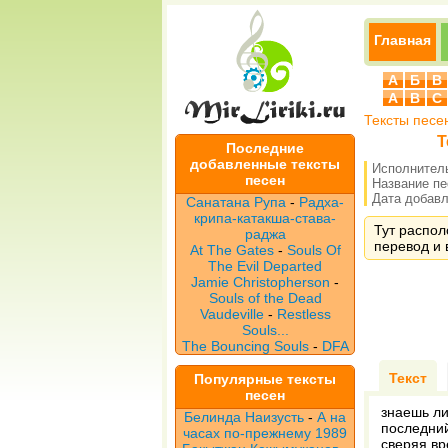
Главная
А
Б
В
A
B
C
Тексты песе
Т
Последние
добавленные тексты
Исполнител
песен
Название п
Дата добавле
Санатана Рупа
-
Радха-
крипа-катакша-става-
Тут распол
раджа
перевод и 
At The Gates
-
Souls Of
The Evil Departed
Jamie Christopherson
-
Souls of the Dead
Vaudeville
-
Restless
Souls...
The Bouncing Souls
-
DFA
Текст
Популярные тексты
песен
знаешь ли
Белинда Наизусть
-
А на
последний
часах по-прежнему 1989
сверяя вр