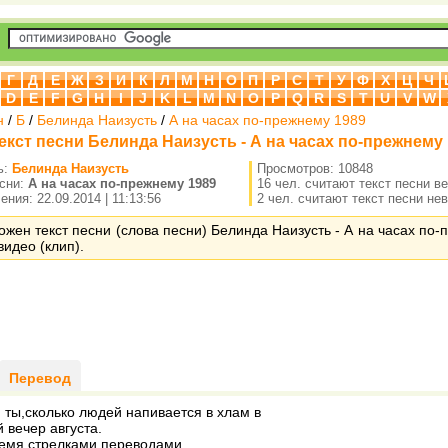
Г
Д
Е
Ж
З
И
К
Л
М
Н
О
П
Р
С
Т
У
Ф
Х
Ц
Ч
D
E
F
G
H
I
J
K
L
M
N
O
P
Q
R
S
T
U
V
W
н
/
Б
/
Белинда Наизусть
/
А на часах по-прежнему 1989
екст песни Белинда Наизусть - А на часах по-прежнему
ь:
Белинда Наизусть
Просмотров: 10848
есни:
А на часах по-прежнему 1989
16 чел. считают текст песни в
ния: 22.09.2014 | 11:13:56
2 чел. считают текст песни не
ожен текст песни (слова песни) Белинда Наизусть - А на часах по-
видео (клип).
Перевод
 ты,сколько людей напивается в хлам в
 вечер августа.
емя стрелками,переводами,