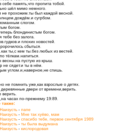
в себе память,что пропита тобой.
ьно шёл мимо немного.
л не прохожим.ты был каждой весной.
олнцем.дождём.и сугрбом.
ломанным слогом.
тым богом.
теперь блондинистым богом.
я тебе без залога.
ов.гудков.и плохих новостей.
ророчилось сбыться.
.как ты,с кем ты.без любых из вестей.
по тёлкам.напиться.
о весны.на пустую из крыш.
р не сядет.и ты в нём.
дым углом.и,наверное,не спишь.
о не помнить уже,как взрослые о детях.
 деревянные двери от времени,верить.
е верить.
,на часах по-прежнему 19:89.
 также:
Наизусть
-
папе
Наизусть
-
Мне так хуёво, мам
Наизусть
-
спасибо тебе, первое сентября 1989
Наизусть
-
ты была выдумана
Наизусть
-
кислородовая