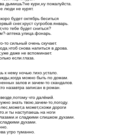
ва дымишь?не кури,ну пожалуйста.
е люди не курят.
скоро будет октябрь беситься
ервый снег.хруст сугробов.январь.
т,что тебе будет сниться?
ам?-аптека.улица.фонарь.
то-то сильный очень скучает.
года,чтоб снова напиться в дрова.
,уже даже не вспоминает.
олько если.глаза.
ь к нему ночью.тихо.устало.
жды,когда можно быть по домам.
ненных залов и зачем-то скандалов.
,кто назавтра записан в роман.
 везде,потому что далёкий.
нужно знать твою,зачем-то,погоду.
лес,может,а может,схожи дороги
то.и ты наступаешь на ноги
лазами.и сладкими слишком духами.
сладкими духами.
нно.
ева утро туманно.