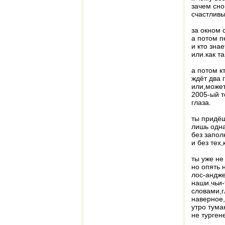
зачем сно
счастливы
за окном 
а потом п
и кто знае
или.как т
а потом к
ждёт два 
или,может
2005-ый т
глаза.
ты придёш
лишь одна
без запол
и без тех
ты уже не
но опять 
лос-андже
наши.чьи-
словами,г
наверное,
утро тума
не турген