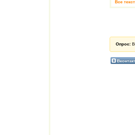
Все текс
Опрос:
В
Вконтак