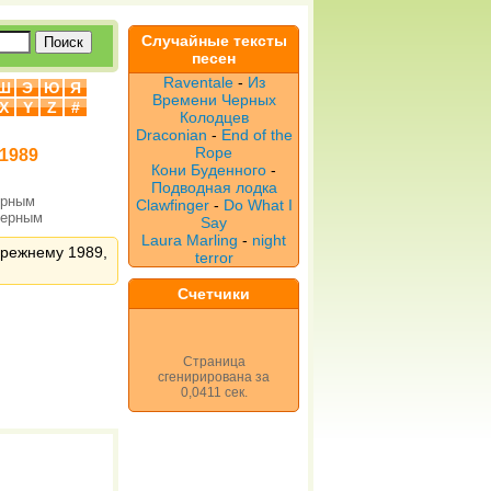
Случайные тексты
песен
Raventale
-
Из
Ш
Э
Ю
Я
Времени Черных
X
Y
Z
#
Колодцев
Draconian
-
End of the
Rope
 1989
Кони Буденного
-
Подводная лодка
ерным
Clawfinger
-
Do What I
верным
Say
Laura Marling
-
night
прежнему 1989,
terror
Счетчики
Страница
сгенирирована за
0,0411 сек.