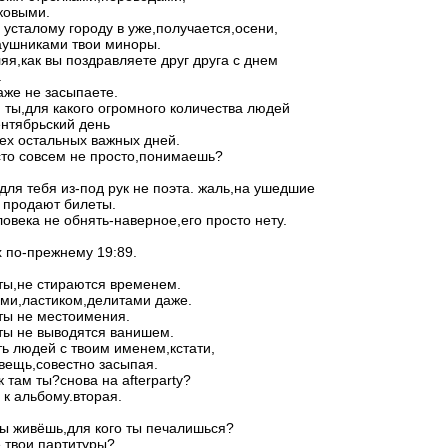
ковыми.
 усталому городу в уже,получается,осени,
аушниками твои миноры.
яя,как вы поздравляете друг друга с днем
.
аже не засыпаете.
 ты,для какого огромного количества людей
нтябрьский день
ех остальных важных дней.
сто совсем не просто,понимаешь?
 для тебя из-под рук не поэта. жаль,на ушедшие
 продают билеты.
ловека не обнять-наверное,его просто нету.
.
х по-прежнему 19:89.
 ты,не стираются временем.
ми,ластиком,делитами даже.
 ты не местоимения.
 ты не выводятся ванишем.
ь людей с твоим именем,кстати,
 вещь,совестно засыпая.
к там ты?снова на afterparty?
 к альбому.вторая.
ты живёшь,для кого ты печалишься?
е твои партитуры?