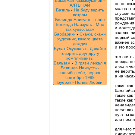
Бакытжан Кажымуканов
-
но не язы
АЛТЫНАЙ
молчат по
Базиль
-
Не буду верить
слушая н
ветрам
представл
Белинда Наизусть
-
папе
рождения
Белинда Наизусть
-
Мне
и может,д
так хуёво, мам
знаешь ли
Барбарики
-
Скажи, скажи
первый се
художник, какого цвета
важнее вс
дождик
и это про
Булат Окуджава
-
Давайте
говорить друг другу
это опять
комплименты
поезда не
Бальзам
-
В грязи лежал я
и если че
Белинда Наизусть
-
не верить
спасибо тебе, первое
а на часа
сентября 1989
Буерак
-
Полны Любви
такие как
бэкспейса
такие как
такие как
ненавидет
носят как
ну а ты.ка
или песня
для чего 
к чему вс