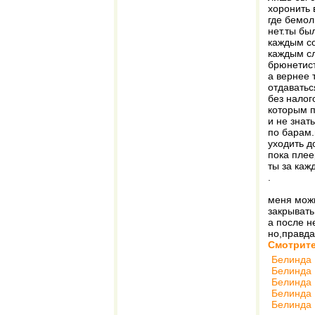
хоронить 
где бемол
нет.ты бы
каждым с
каждым с
брюнетис
а вернее 
отдаватьс
без налог
которым п
и не знать
по барам.
уходить д
пока плее
ты за каж
.
меня можн
закрывать
а после н
но,правда
Смотрите
Белинда 
Белинда 
Белинда 
Белинда 
Белинда 