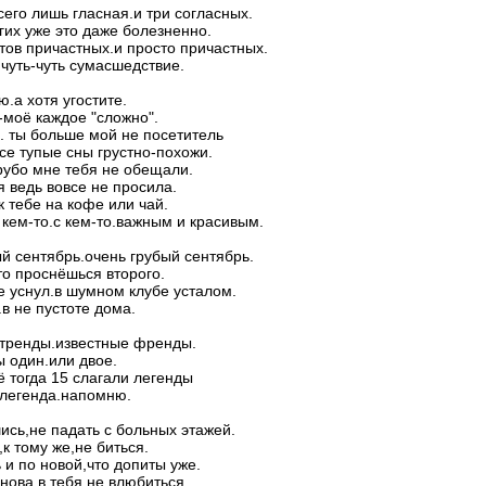
всего лишь гласная.и три согласных.
гих уже это даже болезненно.
тов причастных.и просто причастных.
,чуть-чуть сумасшедствие.
ю.а хотя угостите.
-моё каждое "сложно".
1. ты больше мой не посетитель
все тупые сны грустно-похожи.
грубо мне тебя не обещали.
я ведь вовсе не просила.
 к тебе на кофе или чай.
 кем-то.с кем-то.важным и красивым.
ый сентябрь.очень грубый сентябрь.
то проснёшься второго.
е уснул.в шумном клубе усталом.
.в не пустоте дома.
 тренды.известные френды.
ы один.или двое.
ё тогда 15 слагали легенды
 легенда.напомню.
ись,не падать с больных этажей.
к тому же,не биться.
 и по новой,что допиты уже.
нова в тебя не влюбиться.