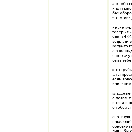
а в тебе 
и для мно
без оборо
это,может
нет.не кур
теперь ты
уже в 4.0
ведь эти 
когда-то 
а знаешь,
я не хочу
быть тебе
этот груб
а ты прос
если вовс
или с ним
классные
а потом т
в твои ещ
о тебе.ты
споткнувш
плюс ещё,
обновлять
лишь бы с