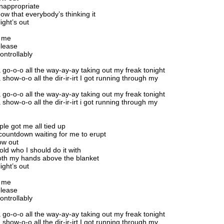
 inappropriate
ow that everybody’s thinking it
ight’s out
 me
elease
ntrollably
a go-o-o all the way-ay-ay taking out my freak tonight
 show-o-o all the dir-ir-irt I got running through my
a go-o-o all the way-ay-ay taking out my freak tonight
 show-o-o all the dir-ir-irt i got running through my
ple got me all tied up
countdown waiting for me to erupt
ow out
old who I should do it with
oth my hands above the blanket
ight’s out
 me
elease
ntrollably
a go-o-o all the way-ay-ay taking out my freak tonight
 show-o-o all the dir-ir-irt I got running through my