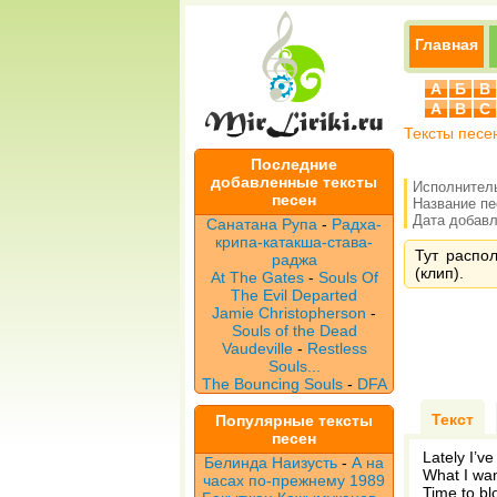
Главная
А
Б
В
A
B
C
Тексты песе
Последние
добавленные тексты
Исполнител
песен
Название п
Дата добавле
Санатана Рупа
-
Радха-
крипа-катакша-става-
Тут распо
раджа
(клип).
At The Gates
-
Souls Of
The Evil Departed
Jamie Christopherson
-
Souls of the Dead
Vaudeville
-
Restless
Souls...
The Bouncing Souls
-
DFA
Текст
Популярные тексты
песен
Lately I’v
Белинда Наизусть
-
А на
What I wan
часах по-прежнему 1989
Time to bl