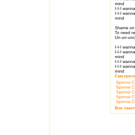
mind
I-I-I wann
I-I-I wanna
mind
Shame on
To need re
Un-un-uncon
I-I-I wann
I-I-I wanna
mind
I-I-I wann
I-I-I wanna
mind
Смотрите
Бритни С
Бритни С
Бритни С
Бритни С
Бритни С
Все текс