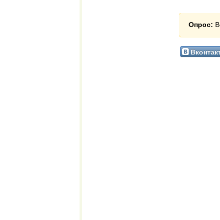
Опрос:
В
Вконтак