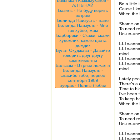
Бакытжан Кажымуканов
-
Be a little
АЛТЫНАЙ
Cause I kn
Базиль
-
Не буду верить
When the l
ветрам
Белинда Наизусть
-
папе
Shame on
Белинда Наизусть
-
Мне
To need r
так хуёво, мам
Un-un-unco
Барбарики
-
Скажи, скажи
художник, какого цвета
I-I-I wann
дождик
I-I-I wanna
Булат Окуджава
-
Давайте
mind
говорить друг другу
I-I-I wann
комплименты
I-I-I wanna
Бальзам
-
В грязи лежал я
mind
Белинда Наизусть
-
спасибо тебе, первое
Lately peo
сентября 1989
There's a 
Буерак
-
Полны Любви
Time to bl
I’ve been t
To keep b
When the l
Shame on
To need r
Un-un-unco
I-I-I wann
I-I-I wanna