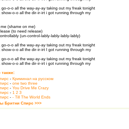
a go-o-o all the way-ay-ay taking out my freak tonight
 show-o-o all the dir-ir-irt i got running through my
 me (shame on me)
lease (to need release)
trollably (un-control-lably-lably-lably-lably)
a go-o-o all the way-ay-ay taking out my freak tonight
 show-o-o all the dir-ir-irt I got running through my
a go-o-o all the way-ay-ay taking out my freak tonight
 show-o-o all the dir-ir-irt i got running through my
 также:
пирс
-
Криминал на русском
пирс
-
one two three
пирс
-
You Drive Me Crazy
пирс
-
1 2 3
пирс
-
- Till The World Ends
ты Бритни Спирс >>>