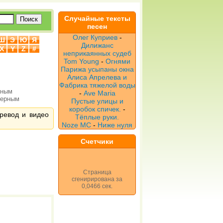
Случайные тексты
песен
Олег Куприев
-
Ш
Э
Ю
Я
Дилижанс
X
Y
Z
#
неприкаянных судеб
Tom Young
-
Огнями
Парижа усыпаны окна
Алиса Апрелева и
Фабрика тяжелой воды
рным
-
Ave Maria
верным
Пустые улицы и
коробок спичек.
-
еревод и видео
Тёплые руки.
Noze MC
-
Ниже нуля
Счетчики
Страница
сгенирирована за
0,0466 сек.