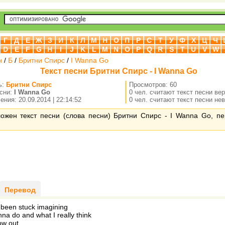
Г
Д
Е
Ж
З
И
К
Л
М
Н
О
П
Р
С
Т
У
Ф
Х
Ц
Ч
D
E
F
G
H
I
J
K
L
M
N
O
P
Q
R
S
T
U
V
W
н
/
Б
/
Бритни Спирс
/
I Wanna Go
Текст песни Бритни Спирс - I Wanna Go
ь:
Бритни Спирс
Просмотров: 60
есни:
I Wanna Go
0 чел. считают текст песни ве
ния: 20.09.2014 | 22:14:52
0 чел. считают текст песни не
ложен текст песни (слова песни) Бритни Спирс - I Wanna Go, п
Перевод
e been stuck imagining
na do and what I really think
ow out