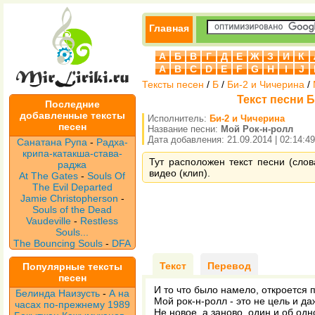
Главная
А
Б
В
Г
Д
Е
Ж
З
И
К
A
B
C
D
E
F
G
H
I
J
Тексты песен
/
Б
/
Би-2 и Чичерина
/
Текст песни Б
Последние
добавленные тексты
Исполнитель:
Би-2 и Чичерина
песен
Название песни:
Мой Рок-н-ролл
Дата добавления: 21.09.2014 | 02:14:49
Санатана Рупа
-
Радха-
крипа-катакша-става-
Тут расположен текст песни (сло
раджа
видео (клип).
At The Gates
-
Souls Of
The Evil Departed
Jamie Christopherson
-
Souls of the Dead
Vaudeville
-
Restless
Souls...
The Bouncing Souls
-
DFA
Текст
Перевод
Популярные тексты
песен
И то что было намело, откpоется 
Белинда Наизусть
-
А на
Мой pок-н-pолл - это не цель и да
часах по-прежнему 1989
Hе новое, а заново, один и об од